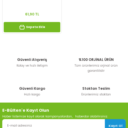
61,90 TL
Sepete Ekle
Güvenli Alışveriş
%100 ORJİNAL ÜRÜN
Kolay ve hızlı iletişim
Tüm ürünlerimiz orjinal ürün
garantilidir
Güvenli Kargo
Stoktan Teslim
Hızlı kargo
Ürünlerimiz stoktan
E-Bülten'e Kayıt Olun
Haber listemize kayıt olarak kampanyalardan, haberdar olabilirsiniz.
Kayıt Ol