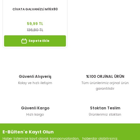
CİVATA GALVANİZLİ M16X80
59,99 TL
136,80 TL
Sepete Ekle
Güvenli Alışveriş
%100 ORJİNAL ÜRÜN
Kolay ve hızlı iletişim
Tüm ürünlerimiz orjinal ürün
garantilidir
Güvenli Kargo
Stoktan Teslim
Hızlı kargo
Ürünlerimiz stoktan
E-Bülten'e Kayıt Olun
Haber listemize kayıt olarak kampanyalardan, haberdar olabilirsiniz.