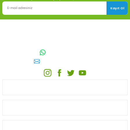
Kayıt Ol
TOPTAN SULAMA Depo Adresi: ÖRENCİK MAH. 3818. CADDE NO:41
GÖLBAŞI / ANKARA
0542 511 83 29
WhatsApp:
E-posta:
toptansulama@gmail.com
KATEGORİLER
ONLİNE ALIŞVERİŞ
MÜŞTERİ HİZMETLERİ