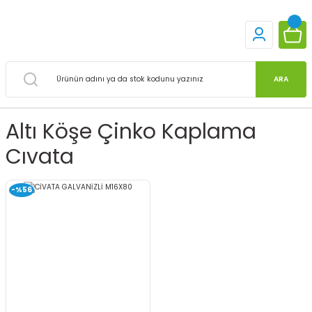
ARA
Altı Köşe Çinko Kaplama
Cıvata
-%56