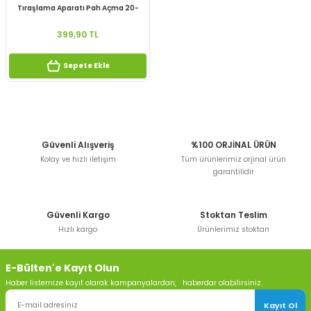
Tıraşlama Aparatı Pah Açma 20-
63mm
399,90 TL
Sepete Ekle
Güvenli Alışveriş
%100 ORJİNAL ÜRÜN
Kolay ve hızlı iletişim
Tüm ürünlerimiz orjinal ürün
garantilidir
Güvenli Kargo
Stoktan Teslim
Hızlı kargo
Ürünlerimiz stoktan
E-Bülten'e Kayıt Olun
Haber listemize kayıt olarak kampanyalardan, haberdar olabilirsiniz.
Kayıt Ol