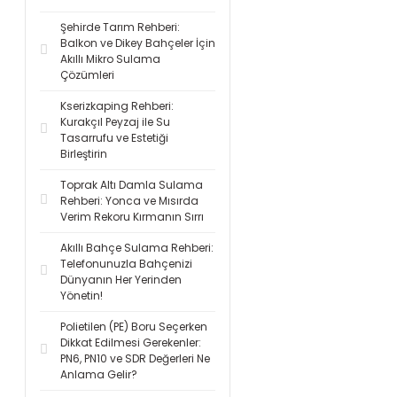
Şehirde Tarım Rehberi:
Balkon ve Dikey Bahçeler İçin
Akıllı Mikro Sulama
Çözümleri
Kserizkaping Rehberi:
Kurakçıl Peyzaj ile Su
Tasarrufu ve Estetiği
Birleştirin
Toprak Altı Damla Sulama
Rehberi: Yonca ve Mısırda
Verim Rekoru Kırmanın Sırrı
Akıllı Bahçe Sulama Rehberi:
Telefonunuzla Bahçenizi
Dünyanın Her Yerinden
Yönetin!
Polietilen (PE) Boru Seçerken
Dikkat Edilmesi Gerekenler:
PN6, PN10 ve SDR Değerleri Ne
Anlama Gelir?