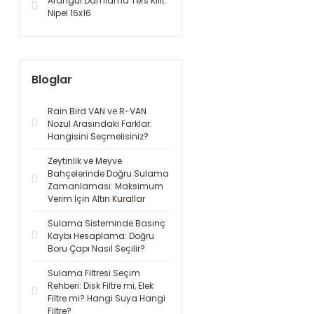
Arangül Damlama Ters Kilit
Nipel 16x16
Bloglar
Rain Bird VAN ve R-VAN
Nozul Arasındaki Farklar:
Hangisini Seçmelisiniz?
Zeytinlik ve Meyve
Bahçelerinde Doğru Sulama
Zamanlaması: Maksimum
Verim İçin Altın Kurallar
Sulama Sisteminde Basınç
Kaybı Hesaplama: Doğru
Boru Çapı Nasıl Seçilir?
Sulama Filtresi Seçim
Rehberi: Disk Filtre mi, Elek
Filtre mi? Hangi Suya Hangi
Filtre?