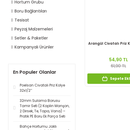
Hortum Grubu
Boru Bağlantıları
Tesisat
Peyzaj Malzemeleri
Setler & Paketler
Arangül Civatalı Priz K
Kampanyalı Ürünler
54,90 TL
61,90 TL
En Populer Olanlar
Sepete Ek
Poelsan Civatalı Priz Kolye
32x1/2’’
32mm Sulama Borusu
Tamir Seti (2 Kaplin Manşon,
2 Dirsek, Te, Tapa, Vana) –
Pratik PE Boru Ek Parça Seti
Bahçe Hortumu Jaklı