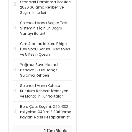
Standart Damlama Boruları:
2026 Sulama Rehberi ve
Seçim Kriterleri
Solenoid Vana Seçim Testi:
Sisteminiz İçin En Doğru
Vanayı Bulun!
Çim Alanlarda Kuru Bölge
(Dry Spot) Sorunu: Nedenleri
ve 5 Kesin Çözüm
Yağmur Suyu Hasadı:
Bedava Su ile Bahçe
Sulama Rehberi
Solenoid Vana Kutusu
Kurulum Rehberi: İzolasyon
ve Montajın Püf Noktaları
Boru Çapı Seçimi: Ø25, Ø32
mi yoksa Ø40 mı? Sürtünme
Kaybını Nasıl Hesaplarsınız?
Tüm Bloglar