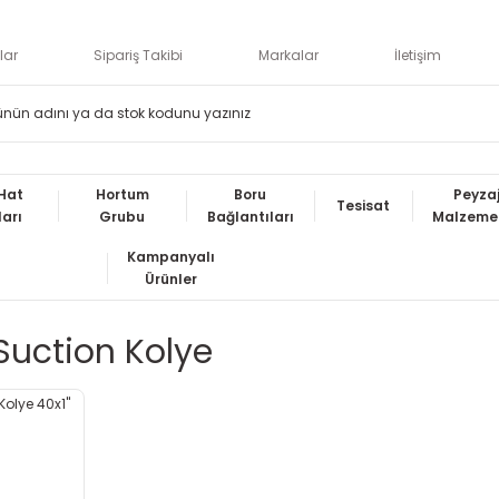
lar
Sipariş Takibi
Markalar
İletişim
Hat
Hortum
Boru
Peyza
Tesisat
ları
Grubu
Bağlantıları
Malzemel
Kampanyalı
Ürünler
 Suction Kolye