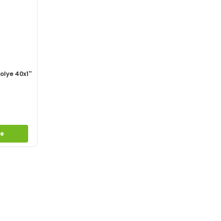
olye 40x1''
le