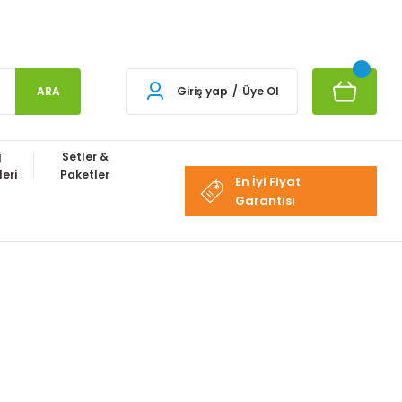
ARA
Giriş yap
/
Üye Ol
j
Setler &
eri
Paketler
En İyi Fiyat
Garantisi