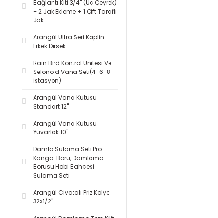
Bağlantı Kiti 3/4'' (Üç Çeyrek)
– 2 Jak Ekleme + 1 Çift Taraflı
Jak
Arangül Ultra Seri Kaplin
Erkek Dirsek
Rain Bird Kontrol Ünitesi Ve
Selonoid Vana Seti(4-6-8
İstasyon)
Arangül Vana Kutusu
Standart 12''
Arangül Vana Kutusu
Yuvarlak 10''
Damla Sulama Seti Pro -
Kangal Boru, Damlama
Borusu Hobi Bahçesi
Sulama Seti
Arangül Civatalı Priz Kolye
32x1/2''