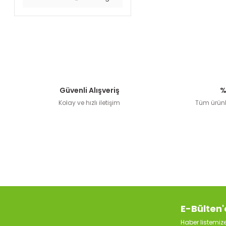
Güvenli Alışveriş
%
Kolay ve hızlı iletişim
Tüm ürünle
E-Bülten'
Haber listemi