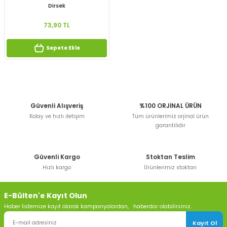
Dirsek
73,90 TL
Sepete Ekle
Güvenli Alışveriş
%100 ORJİNAL ÜRÜN
Kolay ve hızlı iletişim
Tüm ürünlerimiz orjinal ürün
garantilidir
Güvenli Kargo
Stoktan Teslim
Hızlı kargo
Ürünlerimiz stoktan
E-Bülten'e Kayıt Olun
Haber listemize kayıt olarak kampanyalardan, haberdar olabilirsiniz.
Kayıt Ol