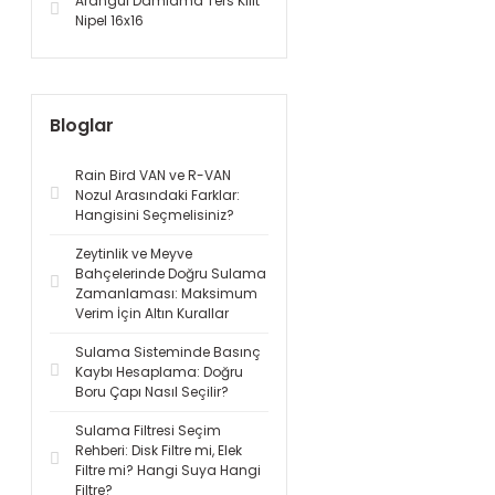
Arangül Damlama Ters Kilit
Nipel 16x16
Bloglar
Rain Bird VAN ve R-VAN
Nozul Arasındaki Farklar:
Hangisini Seçmelisiniz?
Zeytinlik ve Meyve
Bahçelerinde Doğru Sulama
Zamanlaması: Maksimum
Verim İçin Altın Kurallar
Sulama Sisteminde Basınç
Kaybı Hesaplama: Doğru
Boru Çapı Nasıl Seçilir?
Sulama Filtresi Seçim
Rehberi: Disk Filtre mi, Elek
Filtre mi? Hangi Suya Hangi
Filtre?