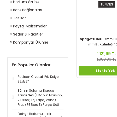
Hortum Grubu
TÜKENDİ
Boru Bağlantıları
Tesisat
Peyzaj Malzemeleri
Setler & Paketler
Spagetti Boru 7mm Dı
Kampanyalı Ürünler
mm Et Kalınlığı 1
1.121,99 TL
1.869,99 TL
En Populer Olanlar
Stokta Yok
Poelsan Civatalı Priz Kolye
32x1/2’’
32mm Sulama Borusu
Tamir Seti (2 Kaplin Manşon,
2 Dirsek, Te, Tapa, Vana) –
Pratik PE Boru Ek Parça Seti
Bahçe Hortumu Jaklı