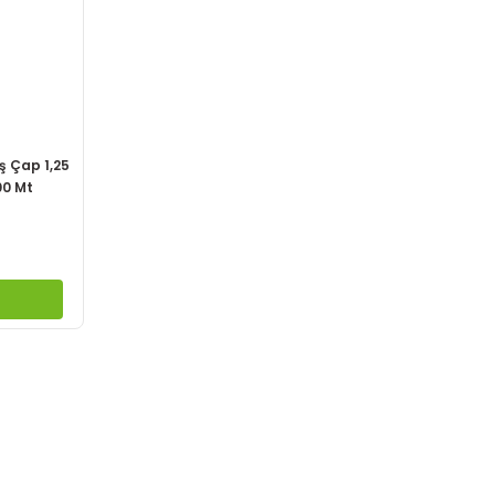
ş Çap 1,25
00 Mt