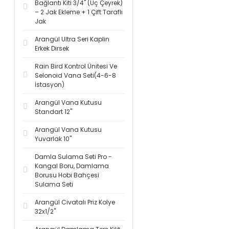
Bağlantı Kiti 3/4'' (Üç Çeyrek)
– 2 Jak Ekleme + 1 Çift Taraflı
Jak
Arangül Ultra Seri Kaplin
Erkek Dirsek
Rain Bird Kontrol Ünitesi Ve
Selonoid Vana Seti(4-6-8
İstasyon)
Arangül Vana Kutusu
Standart 12''
Arangül Vana Kutusu
Yuvarlak 10''
Damla Sulama Seti Pro -
Kangal Boru, Damlama
Borusu Hobi Bahçesi
Sulama Seti
Arangül Civatalı Priz Kolye
32x1/2''