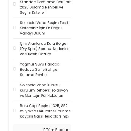
Standart Damlama Boruları:
2026 Sulama Rehberi ve
Seçim Kriterleri
Solenoid Vana Seçim Testi:
Sisteminiz İçin En Doğru
Vanayı Bulun!
Çim Alanlarda Kuru Bölge
(Dry Spot) Sorunu: Nedenleri
ve 5 Kesin Çözüm
Yağmur Suyu Hasadı:
Bedava Su ile Bahçe
Sulama Rehberi
Solenoid Vana Kutusu
Kurulum Rehberi: İzolasyon
ve Montajın Püf Noktaları
Boru Çapı Seçimi: Ø25, Ø32
mi yoksa Ø40 mı? Sürtünme
Kaybını Nasıl Hesaplarsınız?
Tüm Bloglar