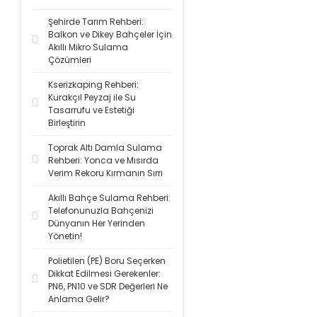
Şehirde Tarım Rehberi:
Balkon ve Dikey Bahçeler İçin
Akıllı Mikro Sulama
Çözümleri
Kserizkaping Rehberi:
Kurakçıl Peyzaj ile Su
Tasarrufu ve Estetiği
Birleştirin
Toprak Altı Damla Sulama
Rehberi: Yonca ve Mısırda
Verim Rekoru Kırmanın Sırrı
Akıllı Bahçe Sulama Rehberi:
Telefonunuzla Bahçenizi
Dünyanın Her Yerinden
Yönetin!
Polietilen (PE) Boru Seçerken
Dikkat Edilmesi Gerekenler:
PN6, PN10 ve SDR Değerleri Ne
Anlama Gelir?