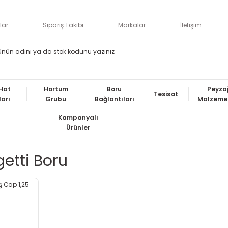
lar
Sipariş Takibi
Markalar
İletişim
Hat
Hortum
Boru
Peyza
Tesisat
ları
Grubu
Bağlantıları
Malzemel
Kampanyalı
Ürünler
etti Boru