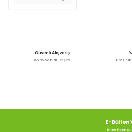
Güvenli Alışveriş
%
Kolay ve hızlı iletişim
Tüm ürünle
E-Bülten'
Haber listemi