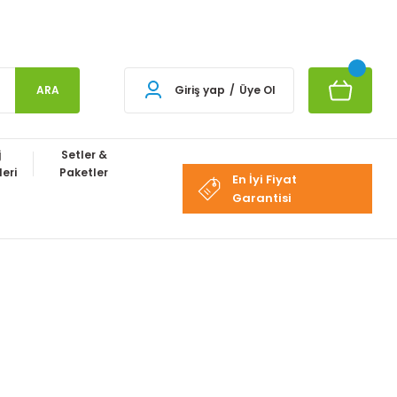
ARA
Giriş yap
/
Üye Ol
j
Setler &
eri
Paketler
En İyi Fiyat
Garantisi