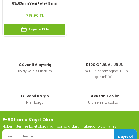
63x63mm Yeni Petek Serisi
719,90 TL
Sepete Ekle
Güvenli Alışveriş
%100 ORJİNAL ÜRÜN
Kolay ve hızlı iletişim
Tüm ürünlerimiz orjinal ürün
garantilidir
Güvenli Kargo
Stoktan Teslim
Hızlı kargo
Ürünlerimiz stoktan
E-Bülten'e Kayıt Olun
Haber listemize kayıt olarak kampanyalardan, haberdar olabilirsiniz.
Kayıt Ol