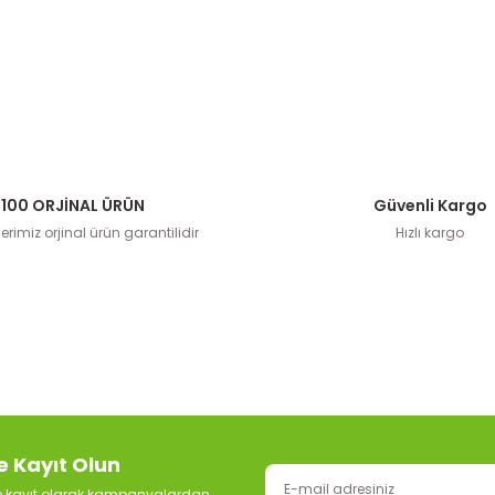
100 ORJİNAL ÜRÜN
Güvenli Kargo
rimiz orjinal ürün garantilidir
Hızlı kargo
e Kayıt Olun
ze kayıt olarak kampanyalardan,