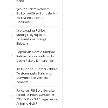
Filtre?
Şehirde Tarım Rehberi:
Balkon ve Dikey Bahçeler İçin
Akıllı Mikro Sulama
Çözümleri
Kserizkaping Rehberi:
Kurakçıl Peyzaj ile Su
Tasarrufu ve Estetiği
Birleştirin
Toprak Altı Damla Sulama
Rehberi: Yonca ve Mısırda
Verim Rekoru Kırmanın Sırrı
Akıllı Bahçe Sulama Rehberi:
Telefonunuzla Bahçenizi
Dünyanın Her Yerinden
Yönetin!
Polietilen (PE) Boru Seçerken
Dikkat Edilmesi Gerekenler:
PN6, PN10 ve SDR Değerleri Ne
Anlama Gelir?