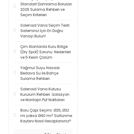
Standart Damlama Boruları:
2026 Sulama Rehberi ve
Seçim Kriterleri
Solenoid Vana Seçim Testi:
Sisteminiz İçin En Doğru
Vanayı Bulun!
Çim Alanlarda Kuru Bölge
(Dry Spot) Sorunu: Nedenleri
ve 5 Kesin Çözüm
Yağmur Suyu Hasadı:
Bedava Su ile Bahçe
Sulama Rehberi
Solenoid Vana Kutusu
Kurulum Rehberi: İzolasyon
ve Montajın Püf Noktaları
Boru Çapı Seçimi: Ø25, Ø32
mi yoksa Ø40 mı? Sürtünme
Kaybını Nasıl Hesaplarsınız?