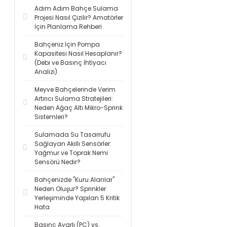
Adım Adım Bahçe Sulama
Projesi Nasıl Çizilir? Amatörler
İçin Planlama Rehberi
Bahçeniz İçin Pompa
Kapasitesi Nasıl Hesaplanır?
(Debi ve Basınç İhtiyacı
Analizi)
Meyve Bahçelerinde Verim
Artırıcı Sulama Stratejileri:
Neden Ağaç Altı Mikro-Sprink
Sistemleri?
Sulamada Su Tasarrufu
Sağlayan Akıllı Sensörler:
Yağmur ve Toprak Nemi
Sensörü Nedir?
Bahçenizde "Kuru Alanlar"
Neden Oluşur? Sprinkler
Yerleşiminde Yapılan 5 Kritik
Hata
Basınç Ayarlı (PC) vs.