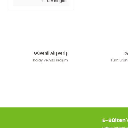
Tüm Bloglar
Güvenli Alışveriş
%
Kolay ve hızlı iletişim
Tüm ürünle
E-Bülten'
Haber listemi