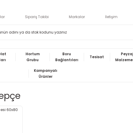
lar
Sipariş Takibi
Markalar
İletişim
Hat
Hortum
Boru
Peyza
Tesisat
ları
Grubu
Bağlantıları
Malzemel
Kampanyalı
Ürünler
epçe