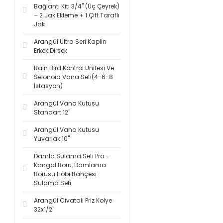
Bağlantı Kiti 3/4'' (Üç Çeyrek)
– 2 Jak Ekleme + 1 Çift Taraflı
Jak
Arangül Ultra Seri Kaplin
Erkek Dirsek
Rain Bird Kontrol Ünitesi Ve
Selonoid Vana Seti(4-6-8
İstasyon)
Arangül Vana Kutusu
Standart 12''
Arangül Vana Kutusu
Yuvarlak 10''
Damla Sulama Seti Pro -
Kangal Boru, Damlama
Borusu Hobi Bahçesi
Sulama Seti
Arangül Civatalı Priz Kolye
32x1/2''