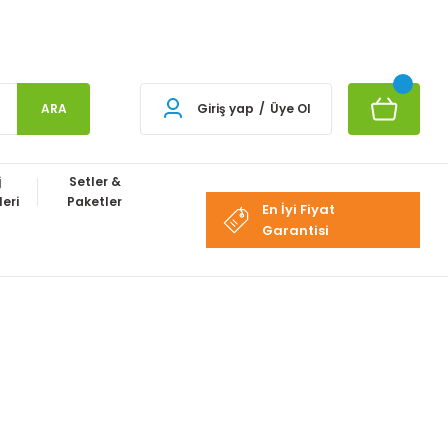
ARA
Giriş yap
/
Üye Ol
j
Setler &
eri
Paketler
En İyi Fiyat
Garantisi