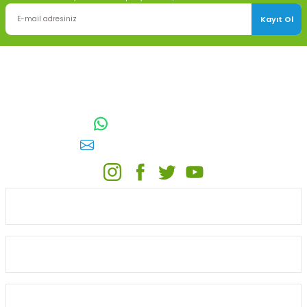
Kayıt Ol
TOPTAN SULAMA Depo Adresi: ÖRENCİK MAH. 3818. CADDE NO:41
GÖLBAŞI / ANKARA
0542 511 83 29
WhatsApp:
E-posta:
toptansulama@gmail.com
KATEGORİLER
ONLİNE ALIŞVERİŞ
MÜŞTERİ HİZMETLERİ