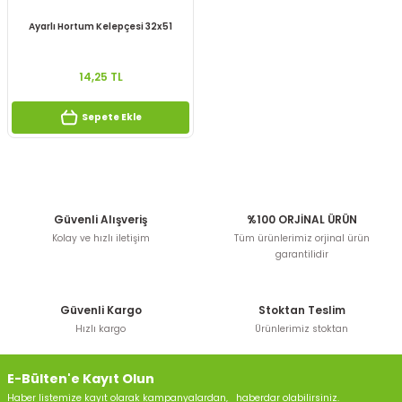
Ayarlı Hortum Kelepçesi 32x51
14,25 TL
Sepete Ekle
Güvenli Alışveriş
%100 ORJİNAL ÜRÜN
Kolay ve hızlı iletişim
Tüm ürünlerimiz orjinal ürün
garantilidir
Güvenli Kargo
Stoktan Teslim
Hızlı kargo
Ürünlerimiz stoktan
E-Bülten'e Kayıt Olun
Haber listemize kayıt olarak kampanyalardan, haberdar olabilirsiniz.