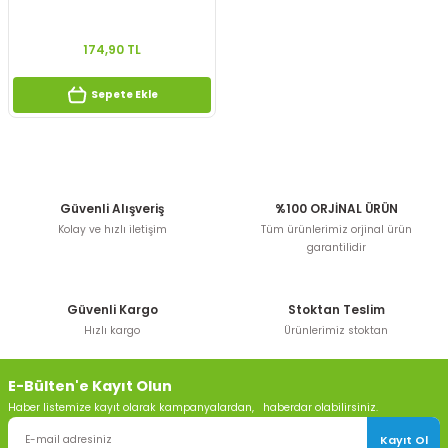
174,90 TL
Sepete Ekle
Güvenli Alışveriş
%100 ORJİNAL ÜRÜN
Kolay ve hızlı iletişim
Tüm ürünlerimiz orjinal ürün
garantilidir
Güvenli Kargo
Stoktan Teslim
Hızlı kargo
Ürünlerimiz stoktan
E-Bülten'e Kayıt Olun
Haber listemize kayıt olarak kampanyalardan, haberdar olabilirsiniz.
Kayıt Ol