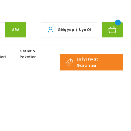
ARA
Giriş yap
/
Üye Ol
j
Setler &
eri
Paketler
En İyi Fiyat
Garantisi