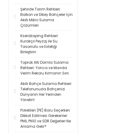
Şehirde Tarım Rehberi:
Balkon ve Dikey Bahçeler İçin
Akıllı Mikro Sulama
Çözümleri
Kserizkaping Rehberi:
Kurakçıl Peyzaj ile Su
Tasarrufu ve Estetiği
Birleştirin
Toprak Altı Damla Sulama
Rehberi: Yonca ve Mısırda
Verim Rekoru Kırmanın Sırrı
Akıllı Bahçe Sulama Rehberi:
Telefonunuzla Bahçenizi
Dünyanın Her Yerinden
Yönetin!
Polietilen (PE) Boru Seçerken
Dikkat Edilmesi Gerekenler:
PN6, PN10 ve SDR Değerleri Ne
Anlama Gelir?