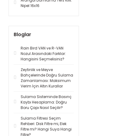
Arangül Damlama Ters Kilit
Nipel 16x16
Bloglar
Rain Bird VAN ve R-VAN
Nozul Arasındaki Farklar:
Hangisini Seçmelisiniz?
Zeytinlik ve Meyve
Bahçelerinde Doğru Sulama
Zamanlaması: Maksimum
Verim İçin Altın Kurallar
Sulama Sisteminde Basınç
Kaybı Hesaplama: Doğru
Boru Çapı Nasıl Seçilir?
Sulama Filtresi Seçim
Rehberi: Disk Filtre mi, Elek
Filtre mi? Hangi Suya Hangi
Filtre?