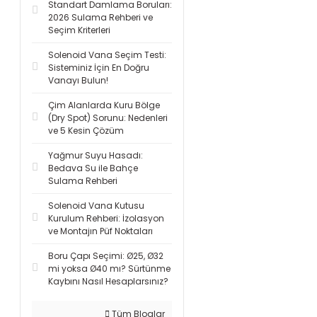
Standart Damlama Boruları:
2026 Sulama Rehberi ve
Seçim Kriterleri
Solenoid Vana Seçim Testi:
Sisteminiz İçin En Doğru
Vanayı Bulun!
Çim Alanlarda Kuru Bölge
(Dry Spot) Sorunu: Nedenleri
ve 5 Kesin Çözüm
Yağmur Suyu Hasadı:
Bedava Su ile Bahçe
Sulama Rehberi
Solenoid Vana Kutusu
Kurulum Rehberi: İzolasyon
ve Montajın Püf Noktaları
Boru Çapı Seçimi: Ø25, Ø32
mi yoksa Ø40 mı? Sürtünme
Kaybını Nasıl Hesaplarsınız?
Tüm Bloglar