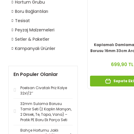
Hortum Grubu
Boru Bağlantıları
Tesisat
Peyzaj Malzemeleri
Setler & Paketler
Kaplamalı Damlama
Kampanyalı Ürünler
Borusu 16mm 33cm Aralı
100mt
699,90 TL
En Populer Olanlar
Sepete Ek
Poelsan Civatalı Priz Kolye
32x1/2’’
32mm Sulama Borusu
Tamir Seti (2 Kaplin Manşon,
2 Dirsek, Te, Tapa, Vana) –
Pratik PE Boru Ek Parça Seti
Bahçe Hortumu Jaklı