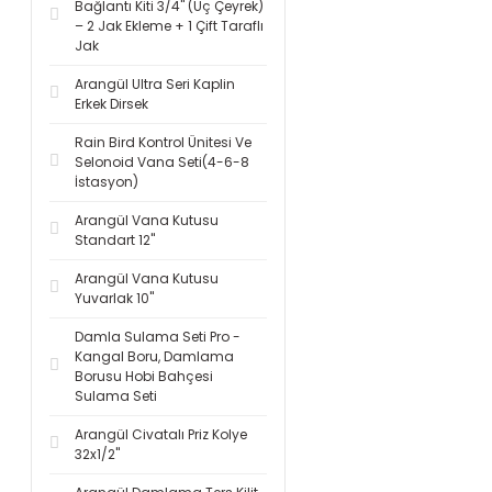
Bağlantı Kiti 3/4'' (Üç Çeyrek)
– 2 Jak Ekleme + 1 Çift Taraflı
Jak
Arangül Ultra Seri Kaplin
Erkek Dirsek
Rain Bird Kontrol Ünitesi Ve
Selonoid Vana Seti(4-6-8
İstasyon)
Arangül Vana Kutusu
Standart 12''
Arangül Vana Kutusu
Yuvarlak 10''
Damla Sulama Seti Pro -
Kangal Boru, Damlama
Borusu Hobi Bahçesi
Sulama Seti
Arangül Civatalı Priz Kolye
32x1/2''