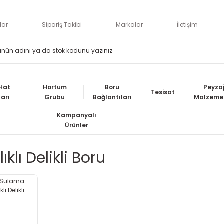
lar
Sipariş Takibi
Markalar
İletişim
Hat
Hortum
Boru
Peyza
Tesisat
ları
Grubu
Bağlantıları
Malzemel
Kampanyalı
Ürünler
klı Delikli Boru