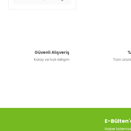
Güvenli Alışveriş
%
Kolay ve hızlı iletişim
Tüm ürünle
E-Bülten'
Haber listemi