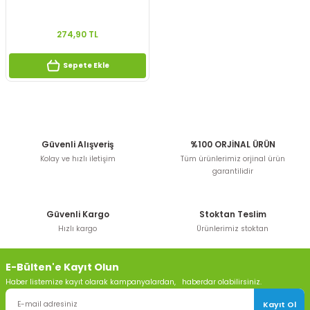
274,90 TL
Sepete Ekle
Güvenli Alışveriş
%100 ORJİNAL ÜRÜN
Kolay ve hızlı iletişim
Tüm ürünlerimiz orjinal ürün
garantilidir
Güvenli Kargo
Stoktan Teslim
Hızlı kargo
Ürünlerimiz stoktan
E-Bülten'e Kayıt Olun
Haber listemize kayıt olarak kampanyalardan, haberdar olabilirsiniz.
Kayıt Ol