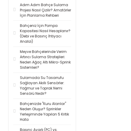
Adım Adım Bahçe Sulama
Projesi Nasıl Çizilir? Amatörler
İçin Planlama Rehberi
Bahçeniz İçin Pompa
Kapasitesi Nasıl Hesaplanır?
(Debi ve Basınç İhtiyacı
Analizi)
Meyve Bahçelerinde Verim
Artırıcı Sulama Stratejileri:
Neden Ağaç Altı Mikro-Sprink
Sistemleri?
Sulamada Su Tasarrufu
Sağlayan Akıllı Sensörler:
Yağmur ve Toprak Nemi
Sensörü Nedir?
Bahçenizde "Kuru Alanlar"
Neden Oluşur? Sprinkler
Yerleşiminde Yapılan 5 Kritik
Hata
Basınç Ayarlı (PC) vs.