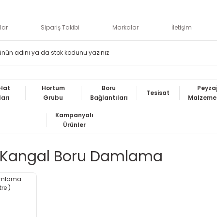
lar
Sipariş Takibi
Markalar
İletişim
Hat
Hortum
Boru
Peyza
Tesisat
ları
Grubu
Bağlantıları
Malzemel
Kampanyalı
Ürünler
 Kangal Boru Damlama