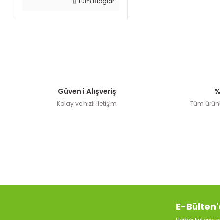
Tüm Bloglar
Güvenli Alışveriş
%
Kolay ve hızlı iletişim
Tüm ürünle
E-Bülten'
Haber listemi