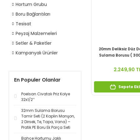
Hortum Grubu
Boru Bağlantıları
Tesisat
Peyzaj Malzemeleri
Setler & Paketler
20mm Deliksiz Düz
Kampanyalı Ürünler
Sulama Borusu ( 300
2.249,90 T
En Populer Olanlar
Sepete Ek
Poelsan Civatalı Priz Kolye
32x1/2’’
32mm Sulama Borusu
Tamir Seti (2 Kaplin Manşon,
2 Dirsek, Te, Tapa, Vana) –
Pratik PE Boru Ek Parça Seti
Bahçe Hortumu Jaklı