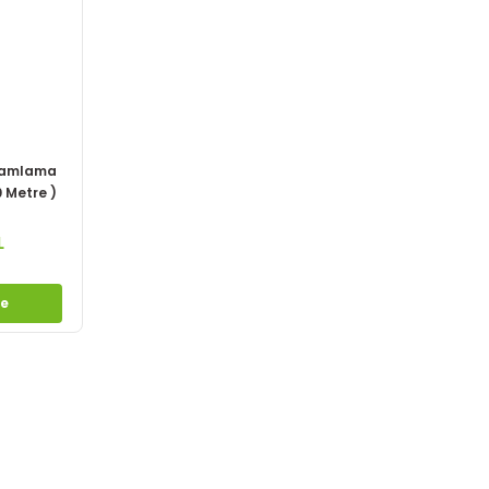
 Damlama
 Metre )
L
le