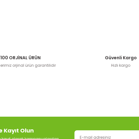
100 ORJİNAL ÜRÜN
Güvenli Kargo
rimiz orjinal ürün garantilidir
Hızlı kargo
e Kayıt Olun
ze kayıt olarak kampanyalardan,