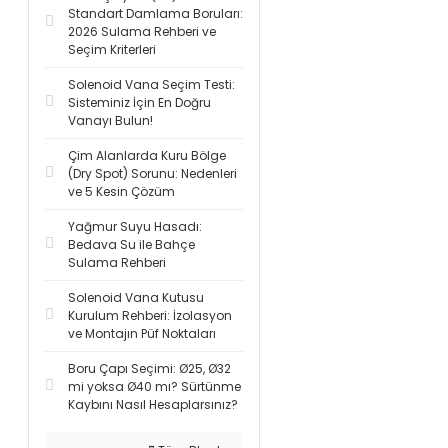
Standart Damlama Boruları:
2026 Sulama Rehberi ve
Seçim Kriterleri
Solenoid Vana Seçim Testi:
Sisteminiz İçin En Doğru
Vanayı Bulun!
Çim Alanlarda Kuru Bölge
(Dry Spot) Sorunu: Nedenleri
ve 5 Kesin Çözüm
Yağmur Suyu Hasadı:
Bedava Su ile Bahçe
Sulama Rehberi
Solenoid Vana Kutusu
Kurulum Rehberi: İzolasyon
ve Montajın Püf Noktaları
Boru Çapı Seçimi: Ø25, Ø32
mi yoksa Ø40 mı? Sürtünme
Kaybını Nasıl Hesaplarsınız?