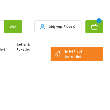
ARA
Giriş yap
/
Üye Ol
j
Setler &
eri
Paketler
En İyi Fiyat
Garantisi