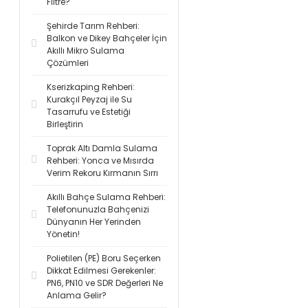
Filtre?
Şehirde Tarım Rehberi:
Balkon ve Dikey Bahçeler İçin
Akıllı Mikro Sulama
Çözümleri
Kserizkaping Rehberi:
Kurakçıl Peyzaj ile Su
Tasarrufu ve Estetiği
Birleştirin
Toprak Altı Damla Sulama
Rehberi: Yonca ve Mısırda
Verim Rekoru Kırmanın Sırrı
Akıllı Bahçe Sulama Rehberi:
Telefonunuzla Bahçenizi
Dünyanın Her Yerinden
Yönetin!
Polietilen (PE) Boru Seçerken
Dikkat Edilmesi Gerekenler:
PN6, PN10 ve SDR Değerleri Ne
Anlama Gelir?