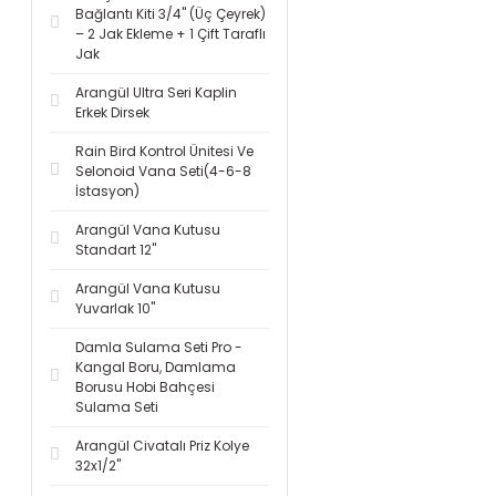
Bağlantı Kiti 3/4'' (Üç Çeyrek)
– 2 Jak Ekleme + 1 Çift Taraflı
Jak
Arangül Ultra Seri Kaplin
Erkek Dirsek
Rain Bird Kontrol Ünitesi Ve
Selonoid Vana Seti(4-6-8
İstasyon)
Arangül Vana Kutusu
Standart 12''
Arangül Vana Kutusu
Yuvarlak 10''
Damla Sulama Seti Pro -
Kangal Boru, Damlama
Borusu Hobi Bahçesi
Sulama Seti
Arangül Civatalı Priz Kolye
32x1/2''