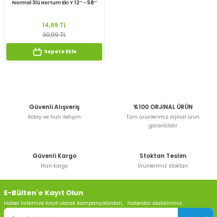
Normal 3lü Hortum Eki Y 12’’ - 58’’
14,99 TL
30,99 TL
Sepete Ekle
Güvenli Alışveriş
%100 ORJİNAL ÜRÜN
Kolay ve hızlı iletişim
Tüm ürünlerimiz orjinal ürün
garantilidir
Güvenli Kargo
Stoktan Teslim
Hızlı kargo
Ürünlerimiz stoktan
E-Bülten'e Kayıt Olun
Haber listemize kayıt olarak kampanyalardan, haberdar olabilirsiniz.