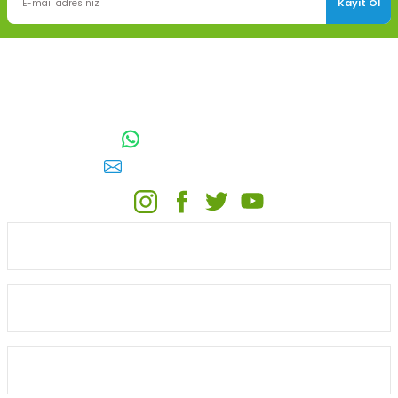
Kayıt Ol
TOPTAN SULAMA Depo Adresi: ÖRENCİK MAH. 3818. CADDE NO:41
GÖLBAŞI / ANKARA
0542 511 83 29
WhatsApp:
E-posta:
toptansulama@gmail.com
KATEGORİLER
ONLİNE ALIŞVERİŞ
MÜŞTERİ HİZMETLERİ