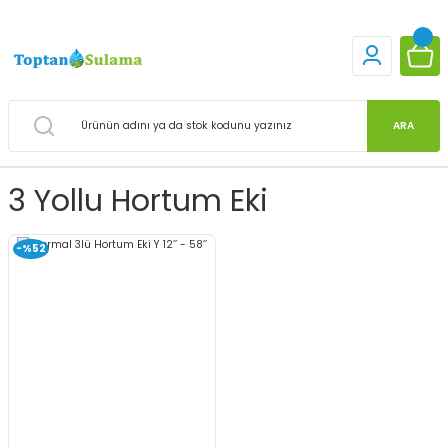
ARA
3 Yollu Hortum Eki
-%52