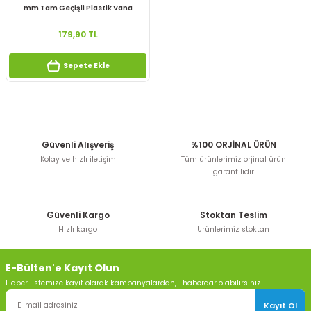
mm Tam Geçişli Plastik Vana
179,90 TL
Sepete Ekle
Güvenli Alışveriş
%100 ORJİNAL ÜRÜN
Kolay ve hızlı iletişim
Tüm ürünlerimiz orjinal ürün
garantilidir
Güvenli Kargo
Stoktan Teslim
Hızlı kargo
Ürünlerimiz stoktan
E-Bülten'e Kayıt Olun
Haber listemize kayıt olarak kampanyalardan, haberdar olabilirsiniz.
Kayıt Ol