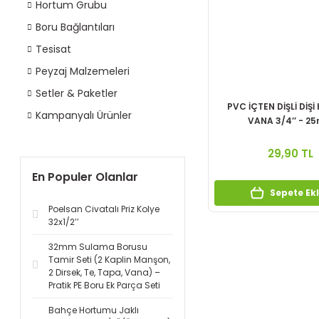
Hortum Grubu
Boru Bağlantıları
Tesisat
Peyzaj Malzemeleri
Setler & Paketler
PVC İÇTEN DİŞLİ DİŞİ
Kampanyalı Ürünler
VANA 3/4’’ - 2
29,90 TL
En Populer Olanlar
Sepete Ek
Poelsan Civatalı Priz Kolye
32x1/2’’
32mm Sulama Borusu
Tamir Seti (2 Kaplin Manşon,
2 Dirsek, Te, Tapa, Vana) –
Pratik PE Boru Ek Parça Seti
Bahçe Hortumu Jaklı