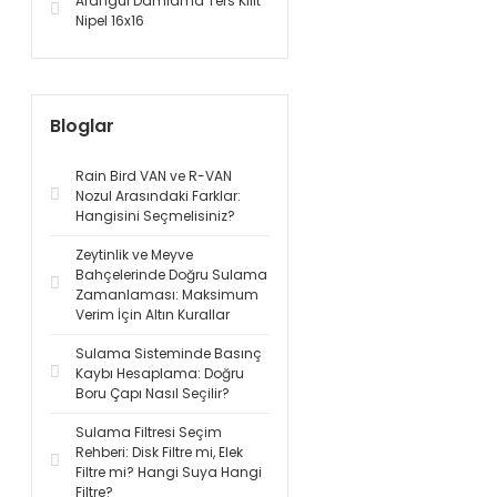
Arangül Damlama Ters Kilit
Nipel 16x16
Bloglar
Rain Bird VAN ve R-VAN
Nozul Arasındaki Farklar:
Hangisini Seçmelisiniz?
Zeytinlik ve Meyve
Bahçelerinde Doğru Sulama
Zamanlaması: Maksimum
Verim İçin Altın Kurallar
Sulama Sisteminde Basınç
Kaybı Hesaplama: Doğru
Boru Çapı Nasıl Seçilir?
Sulama Filtresi Seçim
Rehberi: Disk Filtre mi, Elek
Filtre mi? Hangi Suya Hangi
Filtre?