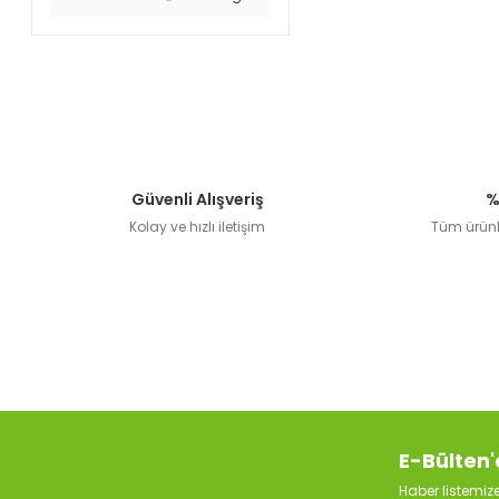
Güvenli Alışveriş
%
Kolay ve hızlı iletişim
Tüm ürünle
E-Bülten'
Haber listemi