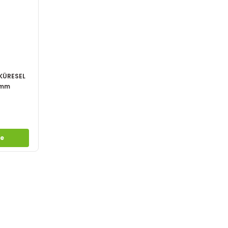
 KÜRESEL
5mm
le