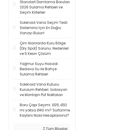
Standart Damlama Boruları:
2026 Sulama Rehberi ve
Seçim Kriterleri
Solenoid Vana Seçim Testi:
Sisteminiz İçin En Doğru
Vanayı Bulun!
Çim Alanlarda Kuru Bölge
(Dry Spot) Sorunu: Nedenleri
ve 5 Kesin Çözüm
Yağmur Suyu Hasadı:
Bedava Su ile Bahçe
Sulama Rehberi
Solenoid Vana Kutusu
Kurulum Rehberi: İzolasyon
ve Montajın Püf Noktaları
Boru Çapı Seçimi: Ø25, Ø32
mi yoksa Ø40 mı? Sürtünme
Kaybını Nasıl Hesaplarsınız?
Tüm Bloglar