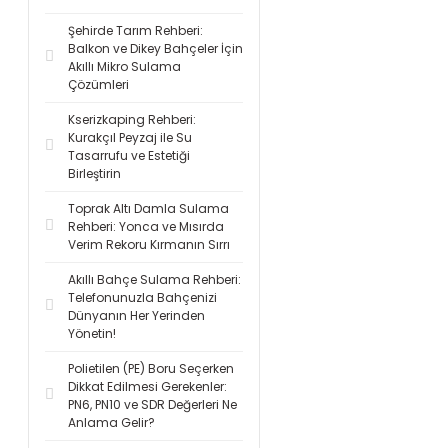
Şehirde Tarım Rehberi:
Balkon ve Dikey Bahçeler İçin
Akıllı Mikro Sulama
Çözümleri
Kserizkaping Rehberi:
Kurakçıl Peyzaj ile Su
Tasarrufu ve Estetiği
Birleştirin
Toprak Altı Damla Sulama
Rehberi: Yonca ve Mısırda
Verim Rekoru Kırmanın Sırrı
Akıllı Bahçe Sulama Rehberi:
Telefonunuzla Bahçenizi
Dünyanın Her Yerinden
Yönetin!
Polietilen (PE) Boru Seçerken
Dikkat Edilmesi Gerekenler:
PN6, PN10 ve SDR Değerleri Ne
Anlama Gelir?