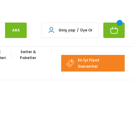
ARA
Giriş yap
/
Üye Ol
j
Setler &
eri
Paketler
En İyi Fiyat
Garantisi