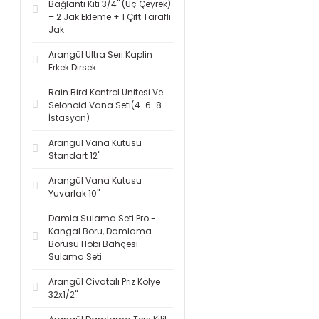
Bağlantı Kiti 3/4'' (Üç Çeyrek)
– 2 Jak Ekleme + 1 Çift Taraflı
Jak
Arangül Ultra Seri Kaplin
Erkek Dirsek
Rain Bird Kontrol Ünitesi Ve
Selonoid Vana Seti(4-6-8
İstasyon)
Arangül Vana Kutusu
Standart 12''
Arangül Vana Kutusu
Yuvarlak 10''
Damla Sulama Seti Pro -
Kangal Boru, Damlama
Borusu Hobi Bahçesi
Sulama Seti
Arangül Civatalı Priz Kolye
32x1/2''