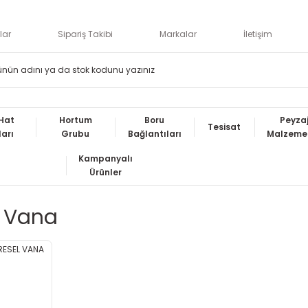
lar
Sipariş Takibi
Markalar
İletişim
Hat
Hortum
Boru
Peyza
Tesisat
ları
Grubu
Bağlantıları
Malzemel
Kampanyalı
Ürünler
k Vana