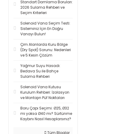
Standart Damlama Boruları:
2026 Sulama Rehberi ve
Seçim Kriterleri
Solenoid Vana Seçim Testi:
Sisteminiz İçin En Doğru
Vanayı Bulun!
Çim Alanlarda Kuru Bölge
(Dry Spot) Sorunu: Nedenleri
ve 5 Kesin Çözüm
Yağmur Suyu Hasadı:
Bedava Su ile Bahçe
Sulama Rehberi
Solenoid Vana Kutusu
Kurulum Rehberi: İzolasyon
ve Montajın Püf Noktaları
Boru Çapı Seçimi: Ø25, Ø32
mi yoksa Ø40 mı? Sürtünme
Kaybını Nasıl Hesaplarsınız?
Tüm Bloglar