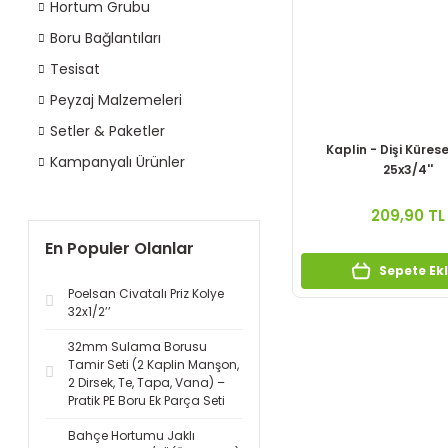
Hortum Grubu
Boru Bağlantıları
Tesisat
Peyzaj Malzemeleri
Setler & Paketler
Kaplin - Dişi Küres
Kampanyalı Ürünler
25x3/4''
209,90 TL
En Populer Olanlar
Sepete Ek
Poelsan Civatalı Priz Kolye
32x1/2’’
32mm Sulama Borusu
Tamir Seti (2 Kaplin Manşon,
2 Dirsek, Te, Tapa, Vana) –
Pratik PE Boru Ek Parça Seti
Bahçe Hortumu Jaklı