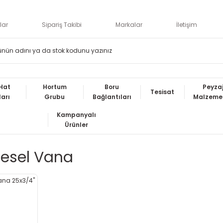
lar
Sipariş Takibi
Markalar
İletişim
Hat
Hortum
Boru
Peyza
Tesisat
ları
Grubu
Bağlantıları
Malzemel
Kampanyalı
Ürünler
esel Vana