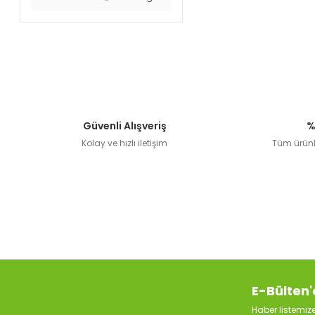
Güvenli Alışveriş
%
Kolay ve hızlı iletişim
Tüm ürünle
E-Bülten'
Haber listemi