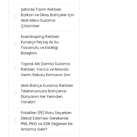
Şehirde Tarım Rehberi:
Balkon ve Dikey Bahçeler İçin
Akıllı Mikro Sulama
Çözümleri
Kserizkaping Rehberi:
Kurakçıl Peyzaj ile Su
Tasarrufu ve Estetiği
Birleştirin
Toprak Altı Damla Sulama
Rehberi: Yonca ve Mısırda
Verim Rekoru Kırmanın Sırrı
Akıllı Bahçe Sulama Rehberi:
Telefonunuzla Bahçenizi
Dünyanın Her Yerinden
Yönetin!
Polietilen (PE) Boru Seçerken
Dikkat Edilmesi Gerekenler:
PN6, PN10 ve SDR Değerleri Ne
Anlama Gelir?