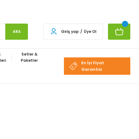
ARA
Giriş yap
/
Üye Ol
j
Setler &
eri
Paketler
En İyi Fiyat
Garantisi