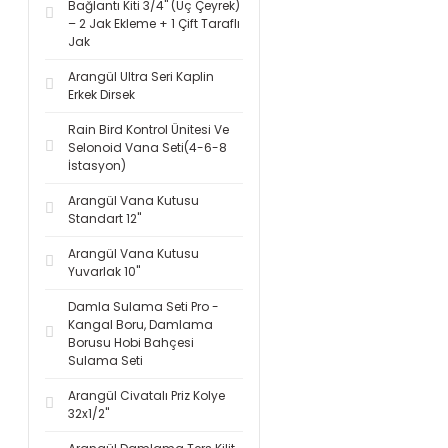
Bağlantı Kiti 3/4'' (Üç Çeyrek)
– 2 Jak Ekleme + 1 Çift Taraflı
Jak
Arangül Ultra Seri Kaplin
Erkek Dirsek
Rain Bird Kontrol Ünitesi Ve
Selonoid Vana Seti(4-6-8
İstasyon)
Arangül Vana Kutusu
Standart 12''
Arangül Vana Kutusu
Yuvarlak 10''
Damla Sulama Seti Pro -
Kangal Boru, Damlama
Borusu Hobi Bahçesi
Sulama Seti
Arangül Civatalı Priz Kolye
32x1/2''