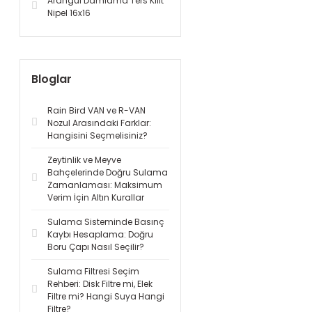
Arangül Damlama Ters Kilit
Nipel 16x16
Bloglar
Rain Bird VAN ve R-VAN
Nozul Arasındaki Farklar:
Hangisini Seçmelisiniz?
Zeytinlik ve Meyve
Bahçelerinde Doğru Sulama
Zamanlaması: Maksimum
Verim İçin Altın Kurallar
Sulama Sisteminde Basınç
Kaybı Hesaplama: Doğru
Boru Çapı Nasıl Seçilir?
Sulama Filtresi Seçim
Rehberi: Disk Filtre mi, Elek
Filtre mi? Hangi Suya Hangi
Filtre?