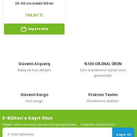
20-50 Cm Delikli 100 Mt
769,90 TL
Sepete Ekle
Güvenli Alışveriş
%100 ORJİNAL ÜRÜN
Kolay ve hızlı iletişim
Tüm ürünlerimiz orjinal ürün
garantilidir
Güvenli Kargo
Stoktan Teslim
Hızlı kargo
Ürünlerimiz stoktan
E-Bülten'e Kayıt Olun
Haber listemize kayıt olarak kampanyalardan, haberdar olabilirsiniz.
Kayıt Ol