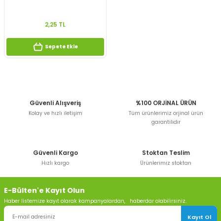
2,25 TL
Sepete Ekle
Güvenli Alışveriş
%100 ORJİNAL ÜRÜN
Kolay ve hızlı iletişim
Tüm ürünlerimiz orjinal ürün
garantilidir
Güvenli Kargo
Stoktan Teslim
Hızlı kargo
Ürünlerimiz stoktan
E-Bülten'e Kayıt Olun
Haber listemize kayıt olarak kampanyalardan, haberdar olabilirsiniz.
Kayıt Ol