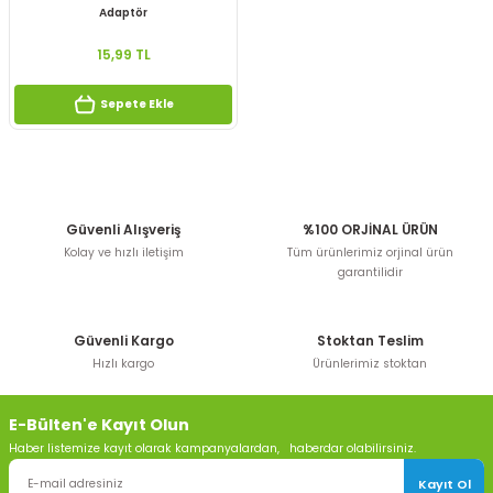
Adaptör
15,99 TL
Sepete Ekle
Güvenli Alışveriş
%100 ORJİNAL ÜRÜN
Kolay ve hızlı iletişim
Tüm ürünlerimiz orjinal ürün
garantilidir
Güvenli Kargo
Stoktan Teslim
Hızlı kargo
Ürünlerimiz stoktan
E-Bülten'e Kayıt Olun
Haber listemize kayıt olarak kampanyalardan, haberdar olabilirsiniz.
Kayıt Ol