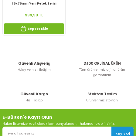
75x75mm Yeni Petek Serisi
999,90 TL
Sepete Ekle
Güvenli Alışveriş
%100 ORJİNAL ÜRÜN
Kolay ve hızlı iletişim
Tüm ürünlerimiz orjinal ürün
garantilidir
Güvenli Kargo
Stoktan Teslim
Hızlı kargo
Ürünlerimiz stoktan
E-Bülten'e Kayıt Olun
Haber listemize kayıt olarak kampanyalardan, haberdar olabilirsiniz.
Kayıt Ol