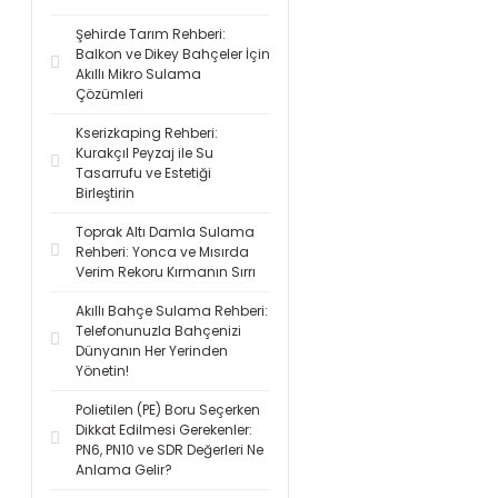
Şehirde Tarım Rehberi:
Balkon ve Dikey Bahçeler İçin
Akıllı Mikro Sulama
Çözümleri
Kserizkaping Rehberi:
Kurakçıl Peyzaj ile Su
Tasarrufu ve Estetiği
Birleştirin
Toprak Altı Damla Sulama
Rehberi: Yonca ve Mısırda
Verim Rekoru Kırmanın Sırrı
Akıllı Bahçe Sulama Rehberi:
Telefonunuzla Bahçenizi
Dünyanın Her Yerinden
Yönetin!
Polietilen (PE) Boru Seçerken
Dikkat Edilmesi Gerekenler:
PN6, PN10 ve SDR Değerleri Ne
Anlama Gelir?