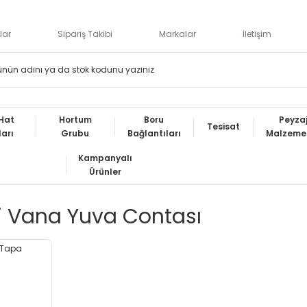
lar
Sipariş Takibi
Markalar
İletişim
Hat
Hortum
Boru
Peyza
Tesisat
ları
Grubu
Bağlantıları
Malzemel
Kampanyalı
Ürünler
 Vana Yuva Contası