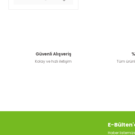
Güvenli Alışveriş
%
Kolay ve hızlı iletişim
Tüm ürünle
E-Bülten'
Haber listemi