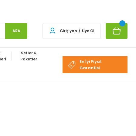
ARA
Giriş yap
/
Üye Ol
j
Setler &
eri
Paketler
En İyi Fiyat
Garantisi