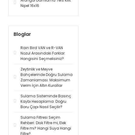
Arangül Damlama Ters Kilit
Nipel 16x16
Bloglar
Rain Bird VAN ve R-VAN
Nozul Arasındaki Farklar:
Hangisini Seçmelisiniz?
Zeytinlik ve Meyve
Bahçelerinde Doğru Sulama
Zamanlaması: Maksimum
Verim İçin Altın Kurallar
Sulama Sisteminde Basınç
Kaybı Hesaplama: Doğru
Boru Çapı Nasıl Seçilir?
Sulama Filtresi Seçim
Rehberi: Disk Filtre mi, Elek
Filtre mi? Hangi Suya Hangi
Filtre?