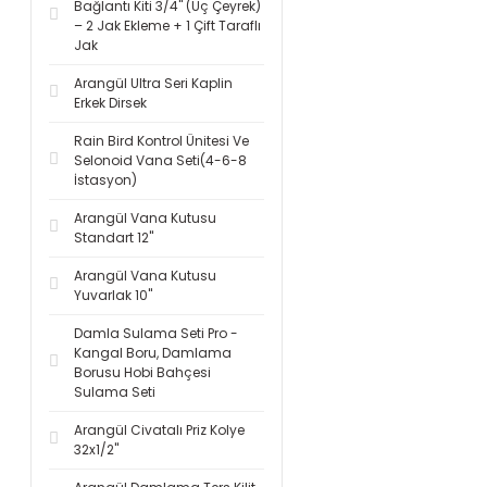
Bağlantı Kiti 3/4'' (Üç Çeyrek)
– 2 Jak Ekleme + 1 Çift Taraflı
Jak
Arangül Ultra Seri Kaplin
Erkek Dirsek
Rain Bird Kontrol Ünitesi Ve
Selonoid Vana Seti(4-6-8
İstasyon)
Arangül Vana Kutusu
Standart 12''
Arangül Vana Kutusu
Yuvarlak 10''
Damla Sulama Seti Pro -
Kangal Boru, Damlama
Borusu Hobi Bahçesi
Sulama Seti
Arangül Civatalı Priz Kolye
32x1/2''