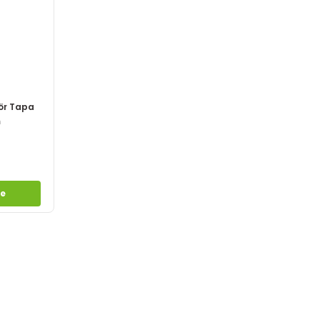
ör Tapa
m
le