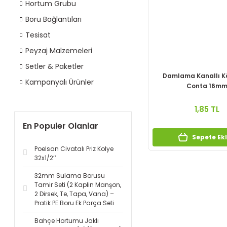
Hortum Grubu
Boru Bağlantıları
Tesisat
Peyzaj Malzemeleri
Setler & Paketler
Damlama Kanallı K
Kampanyalı Ürünler
Conta 16m
1,85 TL
En Populer Olanlar
Sepete Ek
Poelsan Civatalı Priz Kolye
32x1/2’’
32mm Sulama Borusu
Tamir Seti (2 Kaplin Manşon,
2 Dirsek, Te, Tapa, Vana) –
Pratik PE Boru Ek Parça Seti
Bahçe Hortumu Jaklı