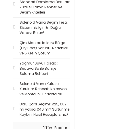
Standart Damlama Boruları:
2026 Sulama Rehberi ve
Seçim Kriterleri
Solenoid Vana Seçim Testi:
Sisteminiz İçin En Doğru
Vanayı Bulun!
Çim Alanlarda Kuru Bölge
(Dry Spot) Sorunu: Nedenleri
ve 5 Kesin Çözüm
Yağmur Suyu Hasadı:
Bedava Su ile Bahçe
Sulama Rehberi
Solenoid Vana Kutusu
Kurulum Rehberi: İzolasyon
ve Montajın Püf Noktaları
Boru Çapı Seçimi: Ø25, Ø32
mi yoksa Ø40 mı? Sürtünme
Kaybını Nasıl Hesaplarsınız?
Tüm Bloglar