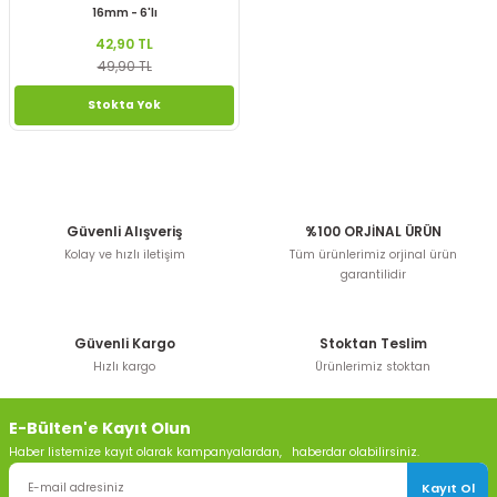
16mm - 6'lı
42,90 TL
49,90 TL
Stokta Yok
Güvenli Alışveriş
%100 ORJİNAL ÜRÜN
Kolay ve hızlı iletişim
Tüm ürünlerimiz orjinal ürün
garantilidir
Güvenli Kargo
Stoktan Teslim
Hızlı kargo
Ürünlerimiz stoktan
E-Bülten'e Kayıt Olun
Haber listemize kayıt olarak kampanyalardan, haberdar olabilirsiniz.
Kayıt Ol