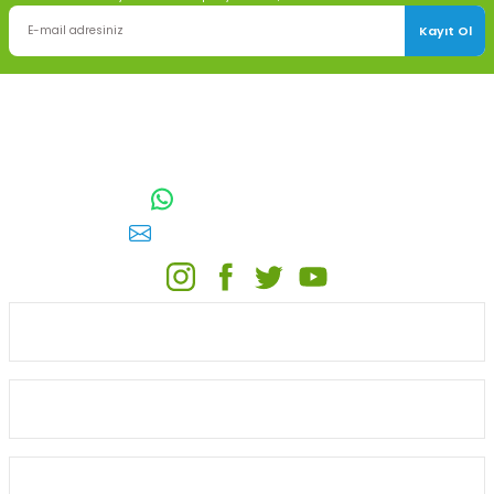
Kayıt Ol
TOPTAN SULAMA Depo Adresi: ÖRENCİK MAH. 3818. CADDE NO:41
GÖLBAŞI / ANKARA
0542 511 83 29
WhatsApp:
E-posta:
toptansulama@gmail.com
KATEGORİLER
ONLİNE ALIŞVERİŞ
MÜŞTERİ HİZMETLERİ