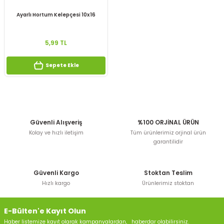
Ayarlı Hortum Kelepçesi 10x16
5,99 TL
Sepete Ekle
Güvenli Alışveriş
%100 ORJİNAL ÜRÜN
Kolay ve hızlı iletişim
Tüm ürünlerimiz orjinal ürün
garantilidir
Güvenli Kargo
Stoktan Teslim
Hızlı kargo
Ürünlerimiz stoktan
E-Bülten'e Kayıt Olun
Haber listemize kayıt olarak kampanyalardan, haberdar olabilirsiniz.