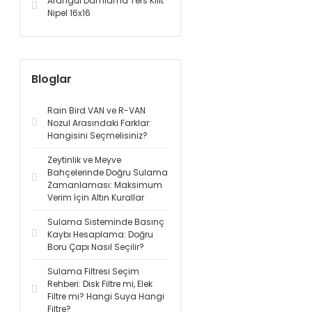
Arangül Damlama Ters Kilit
Nipel 16x16
Bloglar
Rain Bird VAN ve R-VAN
Nozul Arasındaki Farklar:
Hangisini Seçmelisiniz?
Zeytinlik ve Meyve
Bahçelerinde Doğru Sulama
Zamanlaması: Maksimum
Verim İçin Altın Kurallar
Sulama Sisteminde Basınç
Kaybı Hesaplama: Doğru
Boru Çapı Nasıl Seçilir?
Sulama Filtresi Seçim
Rehberi: Disk Filtre mi, Elek
Filtre mi? Hangi Suya Hangi
Filtre?