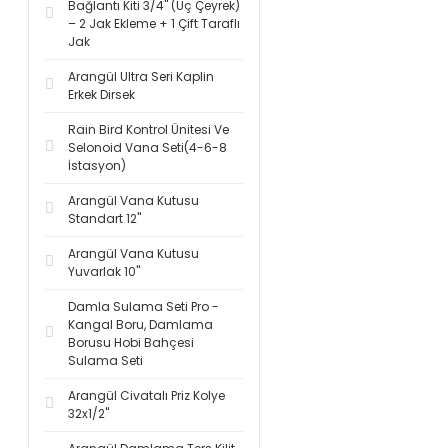
Bağlantı Kiti 3/4'' (Üç Çeyrek)
– 2 Jak Ekleme + 1 Çift Taraflı
Jak
Arangül Ultra Seri Kaplin
Erkek Dirsek
Rain Bird Kontrol Ünitesi Ve
Selonoid Vana Seti(4-6-8
İstasyon)
Arangül Vana Kutusu
Standart 12''
Arangül Vana Kutusu
Yuvarlak 10''
Damla Sulama Seti Pro -
Kangal Boru, Damlama
Borusu Hobi Bahçesi
Sulama Seti
Arangül Civatalı Priz Kolye
32x1/2''