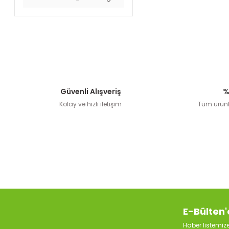
Güvenli Alışveriş
%
Kolay ve hızlı iletişim
Tüm ürünle
E-Bülten'
Haber listemi