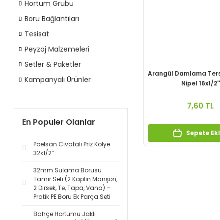
Hortum Grubu
Boru Bağlantıları
Tesisat
Peyzaj Malzemeleri
Setler & Paketler
Arangül Damlama Ters 
Kampanyalı Ürünler
Nipel 16x1/2''
7,60 TL
En Populer Olanlar
Sepete Ek
Poelsan Civatalı Priz Kolye
32x1/2’’
32mm Sulama Borusu
Tamir Seti (2 Kaplin Manşon,
2 Dirsek, Te, Tapa, Vana) –
Pratik PE Boru Ek Parça Seti
Bahçe Hortumu Jaklı