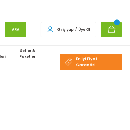
ARA
Giriş yap
/
Üye Ol
j
Setler &
eri
Paketler
En İyi Fiyat
Garantisi