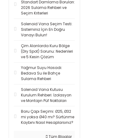
Standart Damlama Boruları:
2026 Sulama Rehberi ve
Seçim Kriterleri
Solenoid Vana Seçim Testi:
Sisteminiz İçin En Doğru
Vanayı Bulun!
Çim Alanlarda Kuru Bölge
(Dry Spot) Sorunu: Nedenleri
ve 5 Kesin Çözüm
Yağmur Suyu Hasadı:
Bedava Su ile Bahçe
Sulama Rehberi
Solenoid Vana Kutusu
Kurulum Rehberi: İzolasyon
ve Montajın Püf Noktaları
Boru Çapı Seçimi: Ø25, Ø32
mi yoksa Ø40 mı? Sürtünme
Kaybını Nasıl Hesaplarsınız?
Tüm Bloglar