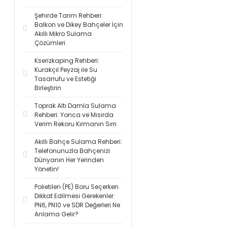
Şehirde Tarım Rehberi:
Balkon ve Dikey Bahçeler İçin
Akıllı Mikro Sulama
Çözümleri
Kserizkaping Rehberi:
Kurakçıl Peyzaj ile Su
Tasarrufu ve Estetiği
Birleştirin
Toprak Altı Damla Sulama
Rehberi: Yonca ve Mısırda
Verim Rekoru Kırmanın Sırrı
Akıllı Bahçe Sulama Rehberi:
Telefonunuzla Bahçenizi
Dünyanın Her Yerinden
Yönetin!
Polietilen (PE) Boru Seçerken
Dikkat Edilmesi Gerekenler:
PN6, PN10 ve SDR Değerleri Ne
Anlama Gelir?