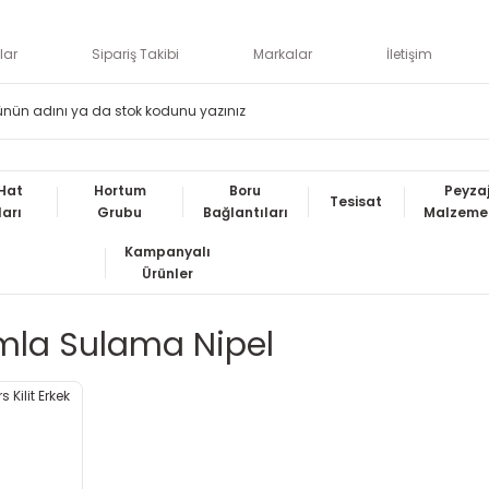
lar
Sipariş Takibi
Markalar
İletişim
Hat
Hortum
Boru
Peyza
Tesisat
ları
Grubu
Bağlantıları
Malzemel
Kampanyalı
Ürünler
la Sulama Nipel