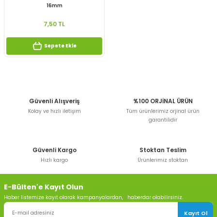
16mm
7,50 TL
Sepete Ekle
Güvenli Alışveriş
%100 ORJİNAL ÜRÜN
Kolay ve hızlı iletişim
Tüm ürünlerimiz orjinal ürün
garantilidir
Güvenli Kargo
Stoktan Teslim
Hızlı kargo
Ürünlerimiz stoktan
E-Bülten'e Kayıt Olun
Haber listemize kayıt olarak kampanyalardan, haberdar olabilirsiniz.
Kayıt Ol