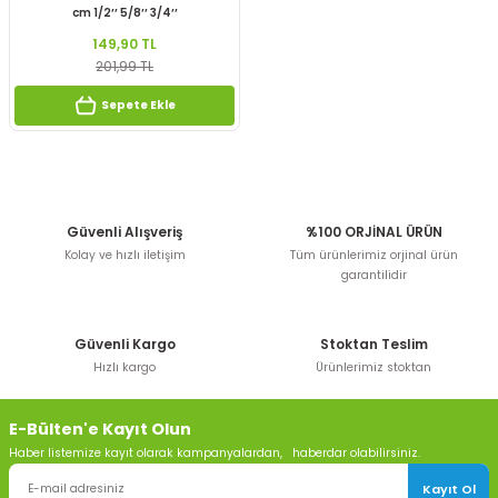
cm 1/2’’ 5/8’’ 3/4’’
149,90 TL
201,99 TL
Sepete Ekle
Güvenli Alışveriş
%100 ORJİNAL ÜRÜN
Kolay ve hızlı iletişim
Tüm ürünlerimiz orjinal ürün
garantilidir
Güvenli Kargo
Stoktan Teslim
Hızlı kargo
Ürünlerimiz stoktan
E-Bülten'e Kayıt Olun
Haber listemize kayıt olarak kampanyalardan, haberdar olabilirsiniz.
Kayıt Ol