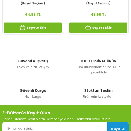
(Boyut Seçiniz)
(Boyut Seçiniz)
44,99 TL
49,99 TL
Sepete Ekle
Sepete Ekle
Güvenli Alışveriş
%100 ORJİNAL ÜRÜN
Kolay ve hızlı iletişim
Tüm ürünlerimiz orjinal ürün
garantilidir
Güvenli Kargo
Stoktan Teslim
Hızlı kargo
Ürünlerimiz stoktan
E-Bülten'e Kayıt Olun
Haber listemize kayıt olarak kampanyalardan, haberdar olabilirsiniz.
Kayıt Ol