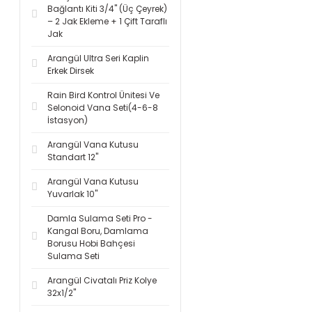
Bağlantı Kiti 3/4'' (Üç Çeyrek)
– 2 Jak Ekleme + 1 Çift Taraflı
Jak
Arangül Ultra Seri Kaplin
Erkek Dirsek
Rain Bird Kontrol Ünitesi Ve
Selonoid Vana Seti(4-6-8
İstasyon)
Arangül Vana Kutusu
Standart 12''
Arangül Vana Kutusu
Yuvarlak 10''
Damla Sulama Seti Pro -
Kangal Boru, Damlama
Borusu Hobi Bahçesi
Sulama Seti
Arangül Civatalı Priz Kolye
32x1/2''