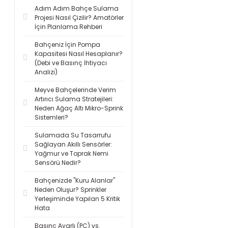
Adım Adım Bahçe Sulama
Projesi Nasıl Çizilir? Amatörler
İçin Planlama Rehberi
Bahçeniz İçin Pompa
Kapasitesi Nasıl Hesaplanır?
(Debi ve Basınç İhtiyacı
Analizi)
Meyve Bahçelerinde Verim
Artırıcı Sulama Stratejileri:
Neden Ağaç Altı Mikro-Sprink
Sistemleri?
Sulamada Su Tasarrufu
Sağlayan Akıllı Sensörler:
Yağmur ve Toprak Nemi
Sensörü Nedir?
Bahçenizde "Kuru Alanlar"
Neden Oluşur? Sprinkler
Yerleşiminde Yapılan 5 Kritik
Hata
Basınç Ayarlı (PC) vs.