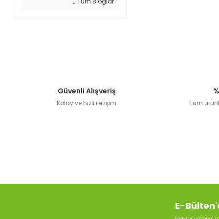
Tüm Bloglar
Güvenli Alışveriş
%
Kolay ve hızlı iletişim
Tüm ürünle
E-Bülten'
Haber listemi