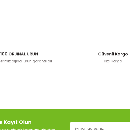
100 ORJİNAL ÜRÜN
Güvenli Kargo
rimiz orjinal ürün garantilidir
Hızlı kargo
e Kayıt Olun
ze kayıt olarak kampanyalardan,