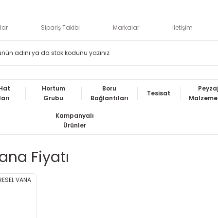
lar
Sipariş Takibi
Markalar
İletişim
Hat
Hortum
Boru
Peyza
Tesisat
ları
Grubu
Bağlantıları
Malzemel
Kampanyalı
Ürünler
Vana Fiyatı