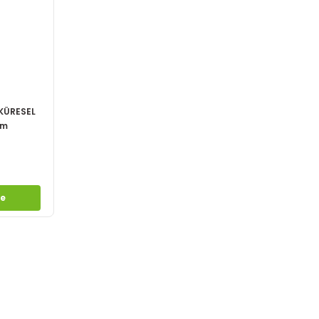
 KÜRESEL
mm
le