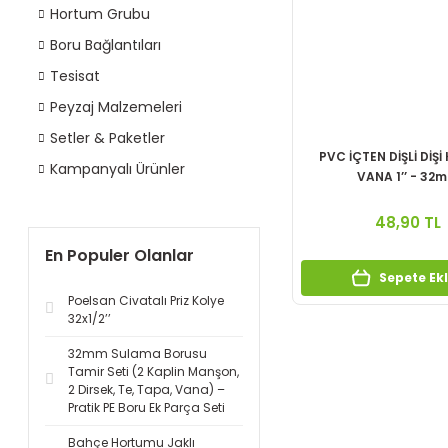
Hortum Grubu
Boru Bağlantıları
Tesisat
Peyzaj Malzemeleri
Setler & Paketler
PVC İÇTEN DİŞLİ DİŞİ
Kampanyalı Ürünler
VANA 1’’ - 32
48,90 TL
En Populer Olanlar
Sepete Ek
Poelsan Civatalı Priz Kolye
32x1/2’’
32mm Sulama Borusu
Tamir Seti (2 Kaplin Manşon,
2 Dirsek, Te, Tapa, Vana) –
Pratik PE Boru Ek Parça Seti
Bahçe Hortumu Jaklı