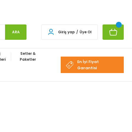
ARA
Giriş yap
/
Üye Ol
j
Setler &
eri
Paketler
En İyi Fiyat
Garantisi