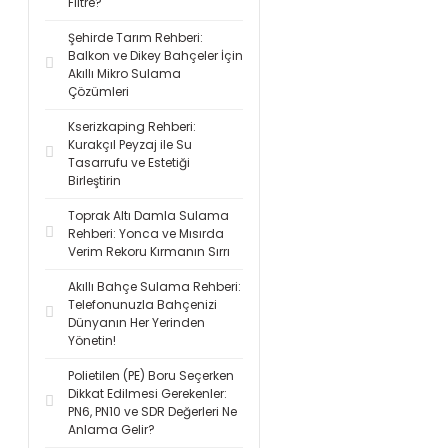
Filtre?
Şehirde Tarım Rehberi:
Balkon ve Dikey Bahçeler İçin
Akıllı Mikro Sulama
Çözümleri
Kserizkaping Rehberi:
Kurakçıl Peyzaj ile Su
Tasarrufu ve Estetiği
Birleştirin
Toprak Altı Damla Sulama
Rehberi: Yonca ve Mısırda
Verim Rekoru Kırmanın Sırrı
Akıllı Bahçe Sulama Rehberi:
Telefonunuzla Bahçenizi
Dünyanın Her Yerinden
Yönetin!
Polietilen (PE) Boru Seçerken
Dikkat Edilmesi Gerekenler:
PN6, PN10 ve SDR Değerleri Ne
Anlama Gelir?