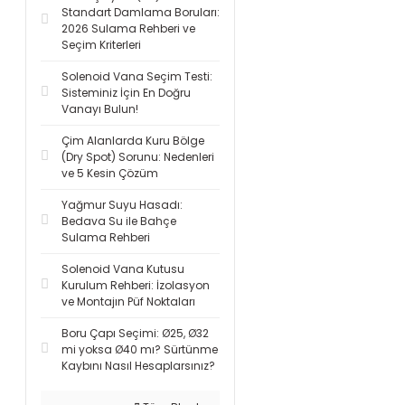
Standart Damlama Boruları:
2026 Sulama Rehberi ve
Seçim Kriterleri
Solenoid Vana Seçim Testi:
Sisteminiz İçin En Doğru
Vanayı Bulun!
Çim Alanlarda Kuru Bölge
(Dry Spot) Sorunu: Nedenleri
ve 5 Kesin Çözüm
Yağmur Suyu Hasadı:
Bedava Su ile Bahçe
Sulama Rehberi
Solenoid Vana Kutusu
Kurulum Rehberi: İzolasyon
ve Montajın Püf Noktaları
Boru Çapı Seçimi: Ø25, Ø32
mi yoksa Ø40 mı? Sürtünme
Kaybını Nasıl Hesaplarsınız?