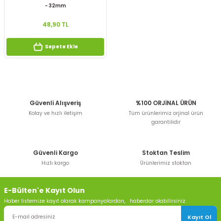
- 32mm
48,90 TL
Sepete Ekle
Güvenli Alışveriş
%100 ORJİNAL ÜRÜN
Kolay ve hızlı iletişim
Tüm ürünlerimiz orjinal ürün
garantilidir
Güvenli Kargo
Stoktan Teslim
Hızlı kargo
Ürünlerimiz stoktan
E-Bülten'e Kayıt Olun
Haber listemize kayıt olarak kampanyalardan, haberdar olabilirsiniz.
Kayıt Ol