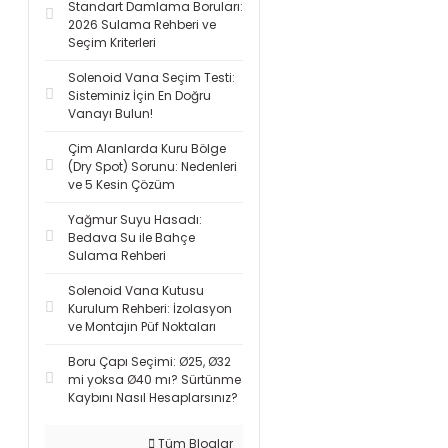
Standart Damlama Boruları:
2026 Sulama Rehberi ve
Seçim Kriterleri
Solenoid Vana Seçim Testi:
Sisteminiz İçin En Doğru
Vanayı Bulun!
Çim Alanlarda Kuru Bölge
(Dry Spot) Sorunu: Nedenleri
ve 5 Kesin Çözüm
Yağmur Suyu Hasadı:
Bedava Su ile Bahçe
Sulama Rehberi
Solenoid Vana Kutusu
Kurulum Rehberi: İzolasyon
ve Montajın Püf Noktaları
Boru Çapı Seçimi: Ø25, Ø32
mi yoksa Ø40 mı? Sürtünme
Kaybını Nasıl Hesaplarsınız?
Tüm Bloglar