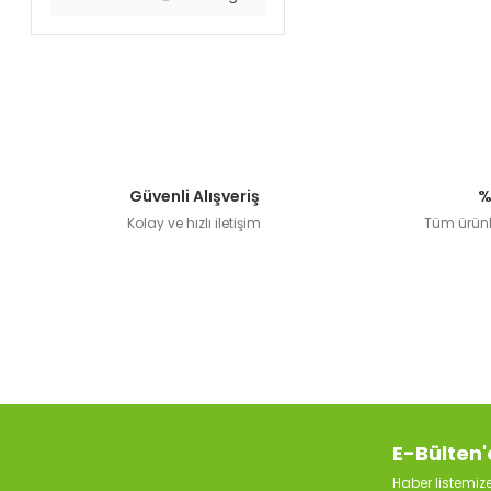
Güvenli Alışveriş
%
Kolay ve hızlı iletişim
Tüm ürünle
E-Bülten'
Haber listemi