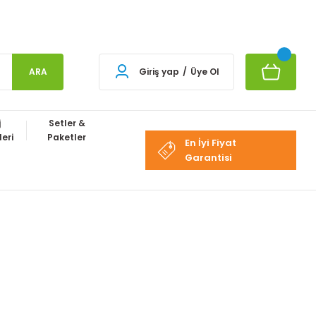
ARA
Giriş yap
/
Üye Ol
j
Setler &
eri
Paketler
En İyi Fiyat
Garantisi