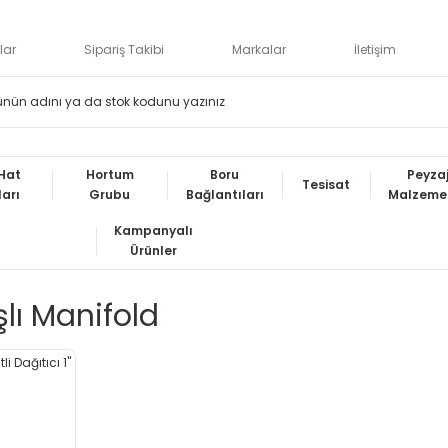
lar
Sipariş Takibi
Markalar
İletişim
Hat
Hortum
Boru
Peyza
Tesisat
ları
Grubu
Bağlantıları
Malzemel
Kampanyalı
Ürünler
ışlı Manifold