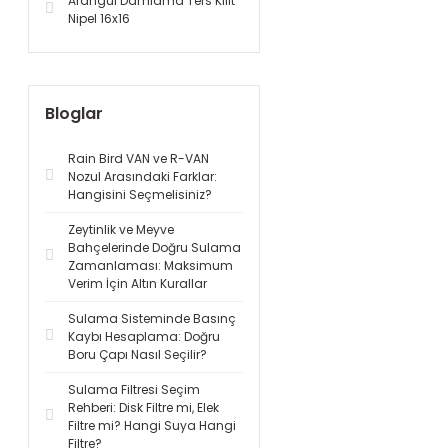
Arangül Damlama Ters Kilit
Nipel 16x16
Bloglar
Rain Bird VAN ve R-VAN
Nozul Arasındaki Farklar:
Hangisini Seçmelisiniz?
Zeytinlik ve Meyve
Bahçelerinde Doğru Sulama
Zamanlaması: Maksimum
Verim İçin Altın Kurallar
Sulama Sisteminde Basınç
Kaybı Hesaplama: Doğru
Boru Çapı Nasıl Seçilir?
Sulama Filtresi Seçim
Rehberi: Disk Filtre mi, Elek
Filtre mi? Hangi Suya Hangi
Filtre?