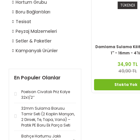
Hortum Grubu
TÜKENDİ
Boru Bağlantıları
Tesisat
Peyzaj Malzemeleri
Setler & Paketler
Damlama Sulama Kilitl
Kampanyalı Ürünler
1'' - 16mm - 4'l
34,90 TL
49,90 TL
En Populer Olanlar
Stokta Yok
Poelsan Civatalı Priz Kolye
32x1/2’’
32mm Sulama Borusu
Tamir Seti (2 Kaplin Manşon,
2 Dirsek, Te, Tapa, Vana) –
Pratik PE Boru Ek Parça Seti
Bahçe Hortumu Jaklı