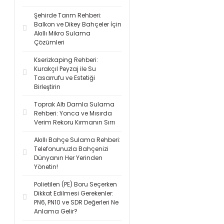
Şehirde Tarım Rehberi:
Balkon ve Dikey Bahçeler İçin
Akıllı Mikro Sulama
Çözümleri
Kserizkaping Rehberi:
Kurakçıl Peyzaj ile Su
Tasarrufu ve Estetiği
Birleştirin
Toprak Altı Damla Sulama
Rehberi: Yonca ve Mısırda
Verim Rekoru Kırmanın Sırrı
Akıllı Bahçe Sulama Rehberi:
Telefonunuzla Bahçenizi
Dünyanın Her Yerinden
Yönetin!
Polietilen (PE) Boru Seçerken
Dikkat Edilmesi Gerekenler:
PN6, PN10 ve SDR Değerleri Ne
Anlama Gelir?