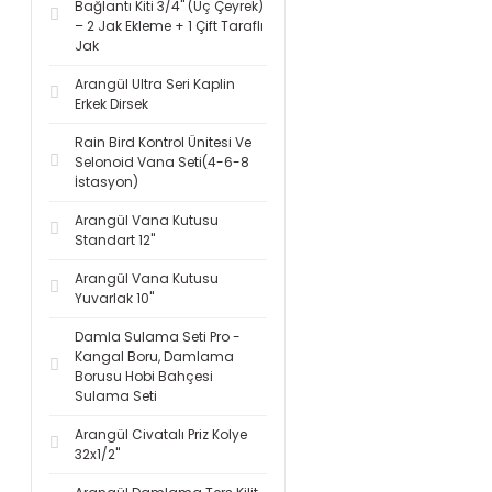
Bağlantı Kiti 3/4'' (Üç Çeyrek)
– 2 Jak Ekleme + 1 Çift Taraflı
Jak
Arangül Ultra Seri Kaplin
Erkek Dirsek
Rain Bird Kontrol Ünitesi Ve
Selonoid Vana Seti(4-6-8
İstasyon)
Arangül Vana Kutusu
Standart 12''
Arangül Vana Kutusu
Yuvarlak 10''
Damla Sulama Seti Pro -
Kangal Boru, Damlama
Borusu Hobi Bahçesi
Sulama Seti
Arangül Civatalı Priz Kolye
32x1/2''