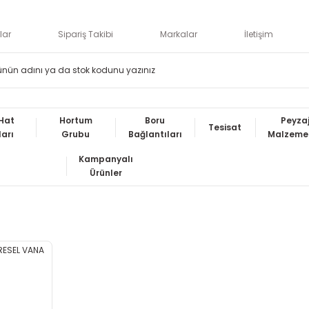
lar
Sipariş Takibi
Markalar
İletişim
Hat
Hortum
Boru
Peyza
Tesisat
ları
Grubu
Bağlantıları
Malzemel
Kampanyalı
Ürünler