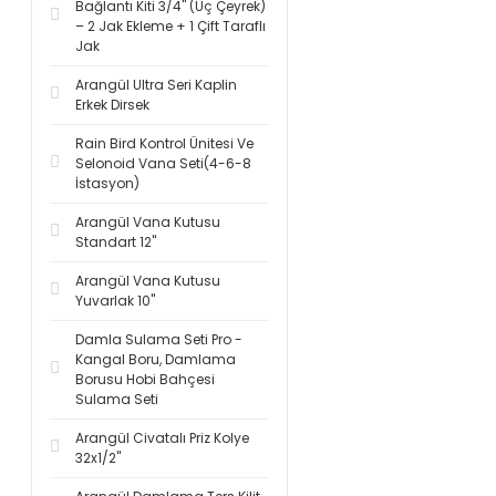
Bağlantı Kiti 3/4'' (Üç Çeyrek)
– 2 Jak Ekleme + 1 Çift Taraflı
Jak
Arangül Ultra Seri Kaplin
Erkek Dirsek
Rain Bird Kontrol Ünitesi Ve
Selonoid Vana Seti(4-6-8
İstasyon)
Arangül Vana Kutusu
Standart 12''
Arangül Vana Kutusu
Yuvarlak 10''
Damla Sulama Seti Pro -
Kangal Boru, Damlama
Borusu Hobi Bahçesi
Sulama Seti
Arangül Civatalı Priz Kolye
32x1/2''