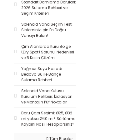
Standart Damlama Boruları:
2026 Sulama Rehberi ve
Seçim Kriterleri
Solenoid Vana Seçim Testi:
Sisteminiz İçin En Doğru
Vanayı Bulun!
Çim Alanlarda Kuru Bölge
(Dry Spot) Sorunu: Nedenleri
ve 5 Kesin Çözüm
Yağmur Suyu Hasadı:
Bedava Su ile Bahçe
Sulama Rehberi
Solenoid Vana Kutusu
Kurulum Rehberi: İzolasyon
ve Montajın Püf Noktaları
Boru Çapı Seçimi: Ø25, Ø32
mi yoksa Ø40 mı? Sürtünme
Kaybını Nasıl Hesaplarsınız?
Tüm Bloglar