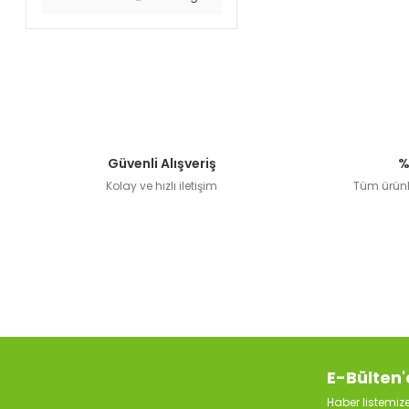
Güvenli Alışveriş
%
Kolay ve hızlı iletişim
Tüm ürünle
E-Bülten'
Haber listemi