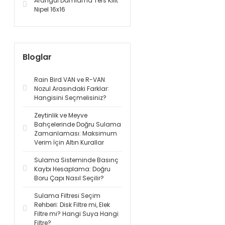
Arangül Damlama Ters Kilit
Nipel 16x16
Bloglar
Rain Bird VAN ve R-VAN
Nozul Arasındaki Farklar:
Hangisini Seçmelisiniz?
Zeytinlik ve Meyve
Bahçelerinde Doğru Sulama
Zamanlaması: Maksimum
Verim İçin Altın Kurallar
Sulama Sisteminde Basınç
Kaybı Hesaplama: Doğru
Boru Çapı Nasıl Seçilir?
Sulama Filtresi Seçim
Rehberi: Disk Filtre mi, Elek
Filtre mi? Hangi Suya Hangi
Filtre?