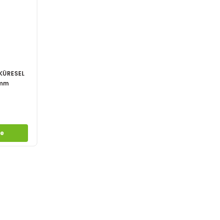
 KÜRESEL
0mm
le