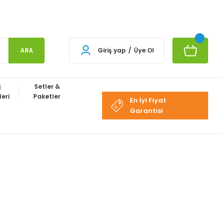
ARA
Giriş yap
/
Üye Ol
j
Setler &
eri
Paketler
En İyi Fiyat
Garantisi