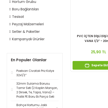
Hortum Grubu
Boru Bağlantıları
Tesisat
Peyzaj Malzemeleri
Setler & Paketler
PVC İÇTEN DİŞLİ DİŞİ
Kampanyalı Ürünler
VANA 1/2’’ - 2
25,90 TL
En Populer Olanlar
Sepete Ek
Poelsan Civatalı Priz Kolye
32x1/2’’
32mm Sulama Borusu
Tamir Seti (2 Kaplin Manşon,
2 Dirsek, Te, Tapa, Vana) –
Pratik PE Boru Ek Parça Seti
Bahçe Hortumu Jaklı