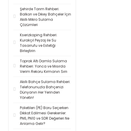
Şehirde Tarım Rehberi:
Balkon ve Dikey Bahçeler İçin
Akıllı Mikro Sulama
Çözümleri
Kserizkaping Rehberi:
Kurakçıl Peyzaj ile Su
Tasarrufu ve Estetiği
Birleştirin
Toprak Altı Damla Sulama
Rehberi: Yonca ve Mısırda
Verim Rekoru Kırmanın Sırrı
Akıllı Bahçe Sulama Rehberi:
Telefonunuzla Bahçenizi
Dünyanın Her Yerinden
Yönetin!
Polietilen (PE) Boru Seçerken
Dikkat Edilmesi Gerekenler:
PN6, PN10 ve SDR Değerleri Ne
Anlama Gelir?