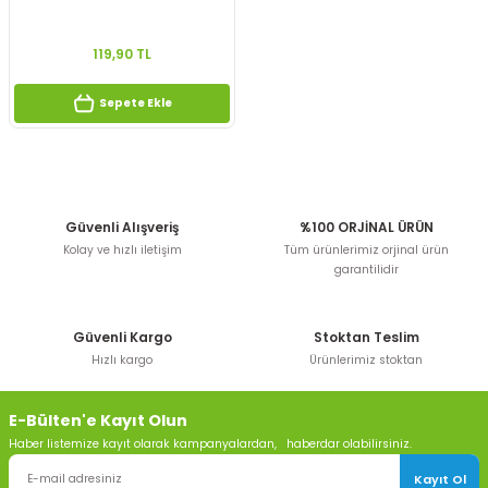
119,90 TL
Sepete Ekle
Güvenli Alışveriş
%100 ORJİNAL ÜRÜN
Kolay ve hızlı iletişim
Tüm ürünlerimiz orjinal ürün
garantilidir
Güvenli Kargo
Stoktan Teslim
Hızlı kargo
Ürünlerimiz stoktan
E-Bülten'e Kayıt Olun
Haber listemize kayıt olarak kampanyalardan, haberdar olabilirsiniz.
Kayıt Ol