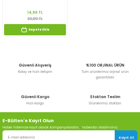
14,99 TL
30,99 TL
Sepete Ekle
Güvenli Alışveriş
%100 ORJİNAL ÜRÜN
Kolay ve hızlı iletişim
Tüm ürünlerimiz orjinal ürün
garantilidir
Güvenli Kargo
Stoktan Teslim
Hızlı kargo
Ürünlerimiz stoktan
E-Bülten'e Kayıt Olun
Haber listemize kayıt olarak kampanyalardan, haberdar olabilirsiniz.
Kayıt Ol