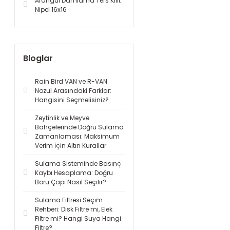
Arangül Damlama Ters Kilit
Nipel 16x16
Bloglar
Rain Bird VAN ve R-VAN
Nozul Arasındaki Farklar:
Hangisini Seçmelisiniz?
Zeytinlik ve Meyve
Bahçelerinde Doğru Sulama
Zamanlaması: Maksimum
Verim İçin Altın Kurallar
Sulama Sisteminde Basınç
Kaybı Hesaplama: Doğru
Boru Çapı Nasıl Seçilir?
Sulama Filtresi Seçim
Rehberi: Disk Filtre mi, Elek
Filtre mi? Hangi Suya Hangi
Filtre?