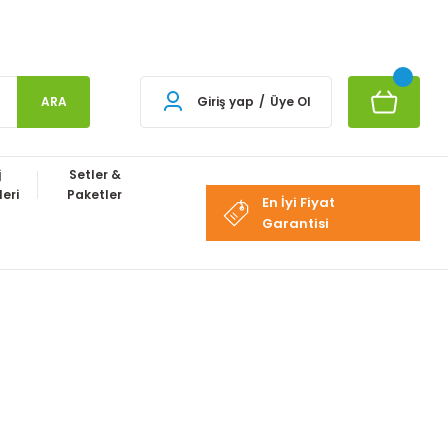
ARA
Giriş yap
/
Üye Ol
j
Setler &
eri
Paketler
En İyi Fiyat
Garantisi