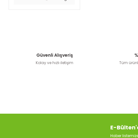
Güvenli Alışveriş
%
Kolay ve hızlı iletişim
Tüm ürünle
E-Bülten'
Haber listemi