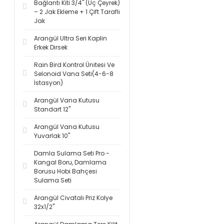
Bağlantı Kiti 3/4'' (Üç Çeyrek)
– 2 Jak Ekleme + 1 Çift Taraflı
Jak
Arangül Ultra Seri Kaplin
Erkek Dirsek
Rain Bird Kontrol Ünitesi Ve
Selonoid Vana Seti(4-6-8
İstasyon)
Arangül Vana Kutusu
Standart 12''
Arangül Vana Kutusu
Yuvarlak 10''
Damla Sulama Seti Pro -
Kangal Boru, Damlama
Borusu Hobi Bahçesi
Sulama Seti
Arangül Civatalı Priz Kolye
32x1/2''