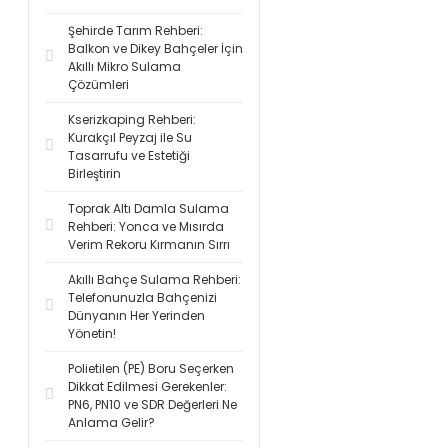
Şehirde Tarım Rehberi:
Balkon ve Dikey Bahçeler İçin
Akıllı Mikro Sulama
Çözümleri
Kserizkaping Rehberi:
Kurakçıl Peyzaj ile Su
Tasarrufu ve Estetiği
Birleştirin
Toprak Altı Damla Sulama
Rehberi: Yonca ve Mısırda
Verim Rekoru Kırmanın Sırrı
Akıllı Bahçe Sulama Rehberi:
Telefonunuzla Bahçenizi
Dünyanın Her Yerinden
Yönetin!
Polietilen (PE) Boru Seçerken
Dikkat Edilmesi Gerekenler:
PN6, PN10 ve SDR Değerleri Ne
Anlama Gelir?