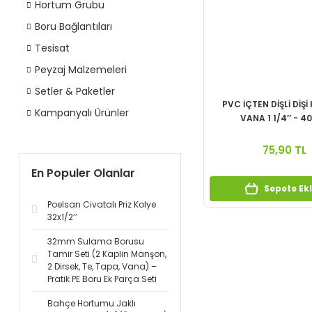
Hortum Grubu
Boru Bağlantıları
Tesisat
Peyzaj Malzemeleri
Setler & Paketler
PVC İÇTEN DİŞLİ DİŞİ
Kampanyalı Ürünler
VANA 1 1/4’’ - 
75,90 TL
En Populer Olanlar
Sepete Ek
Poelsan Civatalı Priz Kolye
32x1/2’’
32mm Sulama Borusu
Tamir Seti (2 Kaplin Manşon,
2 Dirsek, Te, Tapa, Vana) –
Pratik PE Boru Ek Parça Seti
Bahçe Hortumu Jaklı