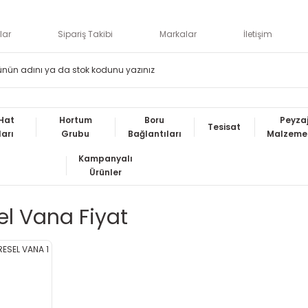
lar
Sipariş Takibi
Markalar
İletişim
Hat
Hortum
Boru
Peyza
Tesisat
ları
Grubu
Bağlantıları
Malzemel
Kampanyalı
Ürünler
sel Vana Fiyat