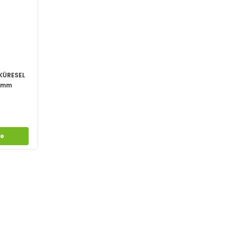
 KÜRESEL
40mm
le