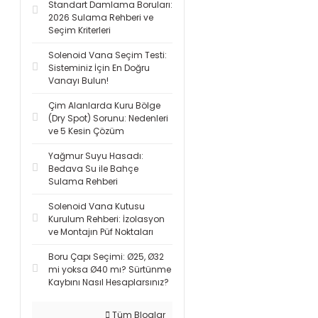
Standart Damlama Boruları:
2026 Sulama Rehberi ve
Seçim Kriterleri
Solenoid Vana Seçim Testi:
Sisteminiz İçin En Doğru
Vanayı Bulun!
Çim Alanlarda Kuru Bölge
(Dry Spot) Sorunu: Nedenleri
ve 5 Kesin Çözüm
Yağmur Suyu Hasadı:
Bedava Su ile Bahçe
Sulama Rehberi
Solenoid Vana Kutusu
Kurulum Rehberi: İzolasyon
ve Montajın Püf Noktaları
Boru Çapı Seçimi: Ø25, Ø32
mi yoksa Ø40 mı? Sürtünme
Kaybını Nasıl Hesaplarsınız?
Tüm Bloglar