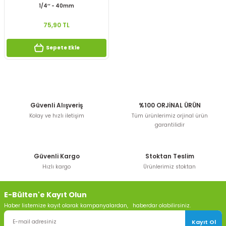
1/4’’ - 40mm
75,90 TL
Sepete Ekle
Güvenli Alışveriş
%100 ORJİNAL ÜRÜN
Kolay ve hızlı iletişim
Tüm ürünlerimiz orjinal ürün
garantilidir
Güvenli Kargo
Stoktan Teslim
Hızlı kargo
Ürünlerimiz stoktan
E-Bülten'e Kayıt Olun
Haber listemize kayıt olarak kampanyalardan, haberdar olabilirsiniz.
Kayıt Ol