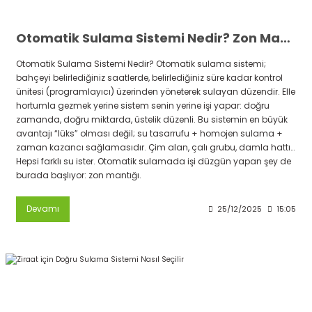
Otomatik Sulama Sistemi Nedir? Zon Mantığı, Temel Malzeme Listesi ve Kurulum Planı
Otomatik Sulama Sistemi Nedir? Otomatik sulama sistemi;
bahçeyi belirlediğiniz saatlerde, belirlediğiniz süre kadar kontrol
ünitesi (programlayıcı) üzerinden yöneterek sulayan düzendir. Elle
hortumla gezmek yerine sistem senin yerine işi yapar: doğru
zamanda, doğru miktarda, üstelik düzenli. Bu sistemin en büyük
avantajı “lüks” olması değil; su tasarrufu + homojen sulama +
zaman kazancı sağlamasıdır. Çim alan, çalı grubu, damla hattı…
Hepsi farklı su ister. Otomatik sulamada işi düzgün yapan şey de
burada başlıyor: zon mantığı.
Devamı
25/12/2025
15:05