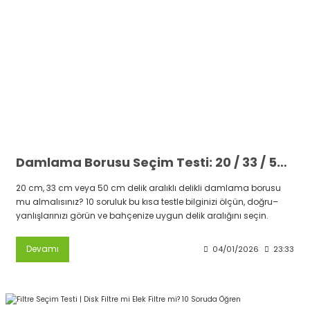
Damlama Borusu Seçim Testi: 20 / 33 / 50 cm Delik Aralığı Hangisi?
20 cm, 33 cm veya 50 cm delik aralıklı delikli damlama borusu
mu almalısınız? 10 soruluk bu kısa testle bilginizi ölçün, doğru–
yanlışlarınızı görün ve bahçenize uygun delik aralığını seçin.
Devamı
04/01/2026
23:33