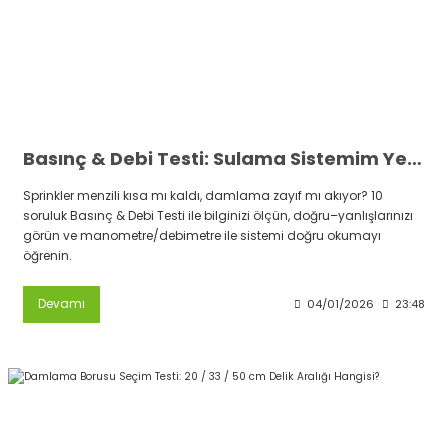
Basınç & Debi Testi: Sulama Sistemim Yeterli mi? (2 Dakikada Kontrol Et)
Sprinkler menzili kısa mı kaldı, damlama zayıf mı akıyor? 10
soruluk Basınç & Debi Testi ile bilginizi ölçün, doğru–yanlışlarınızı
görün ve manometre/debimetre ile sistemi doğru okumayı
öğrenin.
Devamı
04/01/2026
23:48