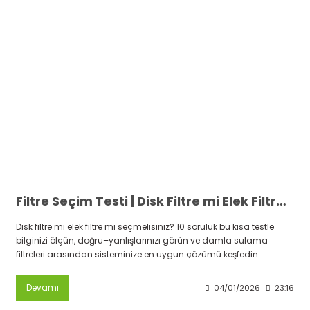
Filtre Seçim Testi | Disk Filtre mi Elek Filtre mi? 10 Soruda Öğren
Disk filtre mi elek filtre mi seçmelisiniz? 10 soruluk bu kısa testle
bilginizi ölçün, doğru–yanlışlarınızı görün ve damla sulama
filtreleri arasından sisteminize en uygun çözümü keşfedin.
Devamı
04/01/2026
23:16