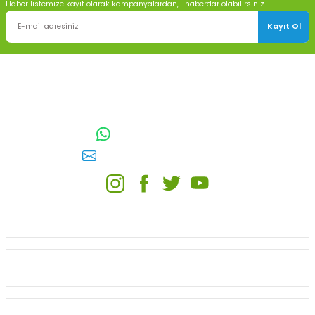
Haber listemize kayıt olarak kampanyalardan, haberdar olabilirsiniz.
Kayıt Ol
TOPTAN SULAMA Depo Adresi: ÖRENCİK MAH. 3818. CADDE NO:41
GÖLBAŞI / ANKARA
0542 511 83 29
WhatsApp:
E-posta:
toptansulama@gmail.com
KATEGORİLER
ONLİNE ALIŞVERİŞ