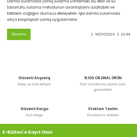
Damla sulamada yanlış sulama yöntemleri, bu etkili ve su
tasarruflu sulama metodunun avantajlarını azaltabilir ve
bitkilerin sağlığını olumsuz etkileyebilir. İşte damla sulamada
sıkça karşılaşılan yanlış uygulamalar:
Devamı
16/01/2024
22:44
Güvenli Alışveriş
%100 ORJİNAL ÜRÜN
Kolay ve hızlı iletişim
Tüm ürünlerimiz orjinal ürün
garantilidir
Güvenli Kargo
Stoktan Teslim
Hızlı kargo
Ürünlerimiz stoktan
E-Bülten'e Kayıt Olun