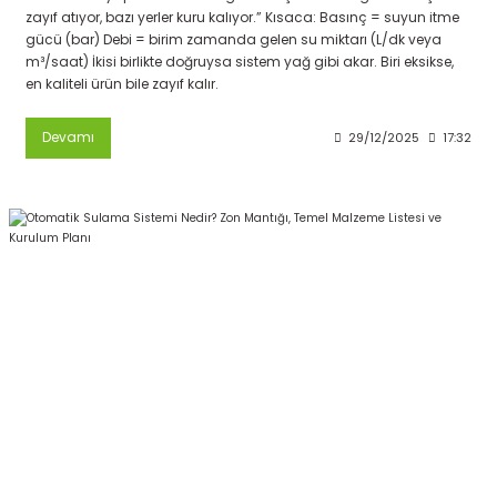
zayıf atıyor, bazı yerler kuru kalıyor.” Kısaca: Basınç = suyun itme
gücü (bar) Debi = birim zamanda gelen su miktarı (L/dk veya
m³/saat) İkisi birlikte doğruysa sistem yağ gibi akar. Biri eksikse,
en kaliteli ürün bile zayıf kalır.
Devamı
29/12/2025
17:32