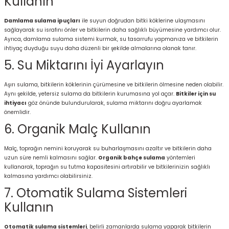
Kullanın
Damlama sulama ipuçları
ile suyun doğrudan bitki köklerine ulaşmasını
sağlayarak su israfını önler ve bitkilerin daha sağlıklı büyümesine yardımcı olur.
Ayrıca, damlama sulama sistemi kurmak, su tasarrufu yapmanıza ve bitkilerin
ihtiyaç duyduğu suyu daha düzenli bir şekilde almalarına olanak tanır.
5. Su Miktarını İyi Ayarlayın
Aşırı sulama, bitkilerin köklerinin çürümesine ve bitkilerin ölmesine neden olabilir.
Aynı şekilde, yetersiz sulama da bitkilerin kurumasına yol açar.
Bitkiler için su
ihtiyacı
göz önünde bulundurularak, sulama miktarını doğru ayarlamak
önemlidir.
6. Organik Malç Kullanın
Malç, toprağın nemini koruyarak su buharlaşmasını azaltır ve bitkilerin daha
uzun süre nemli kalmasını sağlar.
Organik bahçe sulama
yöntemleri
kullanarak, toprağın su tutma kapasitesini artırabilir ve bitkilerinizin sağlıklı
kalmasına yardımcı olabilirsiniz.
7. Otomatik Sulama Sistemleri
Kullanın
Otomatik sulama sistemleri
, belirli zamanlarda sulama yaparak bitkilerin