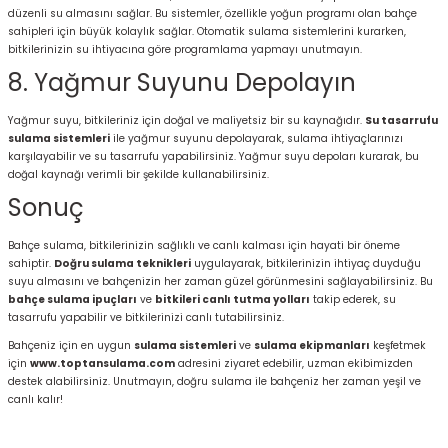
düzenli su almasını sağlar. Bu sistemler, özellikle yoğun programı olan bahçe
sahipleri için büyük kolaylık sağlar. Otomatik sulama sistemlerini kurarken,
bitkilerinizin su ihtiyacına göre programlama yapmayı unutmayın.
8. Yağmur Suyunu Depolayın
Yağmur suyu, bitkileriniz için doğal ve maliyetsiz bir su kaynağıdır.
Su tasarrufu
sulama sistemleri
ile yağmur suyunu depolayarak, sulama ihtiyaçlarınızı
karşılayabilir ve su tasarrufu yapabilirsiniz. Yağmur suyu depoları kurarak, bu
doğal kaynağı verimli bir şekilde kullanabilirsiniz.
Sonuç
Bahçe sulama, bitkilerinizin sağlıklı ve canlı kalması için hayati bir öneme
sahiptir.
Doğru sulama teknikleri
uygulayarak, bitkilerinizin ihtiyaç duyduğu
suyu almasını ve bahçenizin her zaman güzel görünmesini sağlayabilirsiniz. Bu
bahçe sulama ipuçları
ve
bitkileri canlı tutma yolları
takip ederek, su
tasarrufu yapabilir ve bitkilerinizi canlı tutabilirsiniz.
Bahçeniz için en uygun
sulama sistemleri
ve
sulama ekipmanları
keşfetmek
için
www.toptansulama.com
adresini ziyaret edebilir, uzman ekibimizden
destek alabilirsiniz. Unutmayın, doğru sulama ile bahçeniz her zaman yeşil ve
canlı kalır!