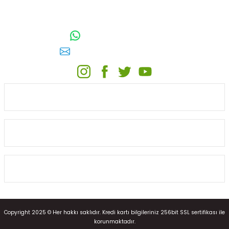
TOPTAN SULAMA Depo Adresi: ÖRENCİK MAH. 3818. CADDE NO:41
GÖLBAŞI / ANKARA
0542 511 83 29
WhatsApp:
E-posta:
toptansulama@gmail.com
KATEGORİLER
ONLİNE ALIŞVERİŞ
MÜŞTERİ HİZMETLERİ
Copyright 2025 © Her hakkı saklıdır. Kredi kartı bilgileriniz 256bit SSL sertifikası ile
korunmaktadır.