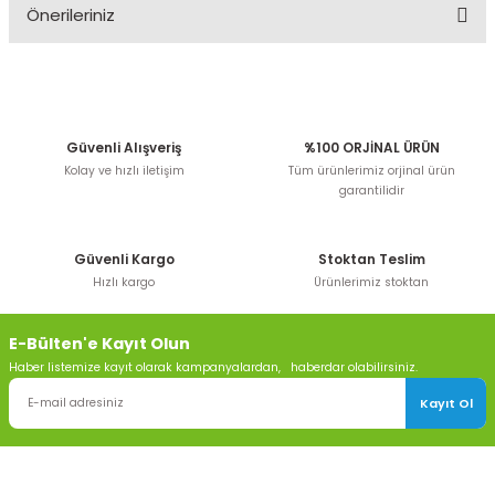
Önerileriniz
Yorum Yaz
Bu ürünün fiyat bilgisi, resim, ürün açıklamalarında ve
diğer konularda yetersiz gördüğünüz noktaları öneri
formunu kullanarak tarafımıza iletebilirsiniz.
Görüş ve önerileriniz için teşekkür ederiz.
Güvenli Alışveriş
%100 ORJİNAL ÜRÜN
Kolay ve hızlı iletişim
Tüm ürünlerimiz orjinal ürün
Ürün resmi kalitesiz, bozuk veya görüntülenemiyor.
garantilidir
Ürün açıklamasında eksik bilgiler bulunuyor.
Ürün bilgilerinde hatalar bulunuyor.
Güvenli Kargo
Stoktan Teslim
Ürün fiyatı diğer sitelerden daha pahalı.
Hızlı kargo
Ürünlerimiz stoktan
Bu ürüne benzer farklı alternatifler olmalı.
E-Bülten'e Kayıt Olun
Haber listemize kayıt olarak kampanyalardan, haberdar olabilirsiniz.
Kayıt Ol
Gönder