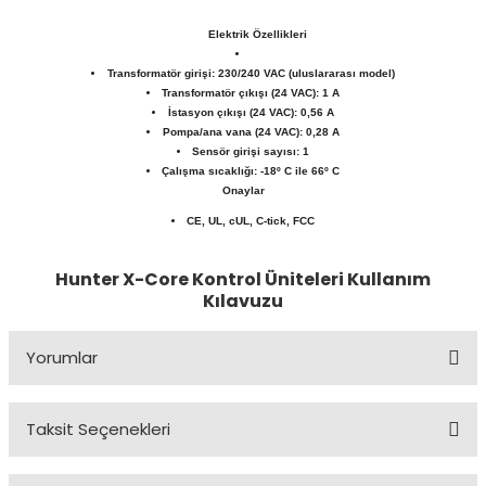
Elektrik Özellikleri
Transformatör girişi: 230/240 VAC (uluslararası model)
Transformatör çıkışı (24 VAC): 1 A
İstasyon çıkışı (24 VAC): 0,56 A
Pompa/ana vana (24 VAC): 0,28 A
Sensör girişi sayısı: 1
Çalışma sıcaklığı: -18º C ile 66º C
Onaylar
CE, UL, cUL, C-tick, FCC
Hunter X-Core Kontrol Üniteleri Kullanım
Kılavuzu
Yorumlar
Taksit Seçenekleri
Bu ürüne ilk yorumu siz yapın!