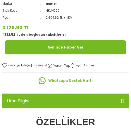
Marka
Hunter
Stok Kodu
HKUXC201
Fiyat
2.604,92 TL + KDV
3.125,90 TL
*332,52 TL den başlayan taksitlerle!
Gelince Haber Ver
Tavsiye Et
Fiyat Alarmı
Yorum Yap
Whatsapp Destek Hattı
Ürün Bilgisi
ÖZELLİKLER