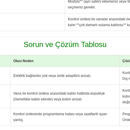
Modülü** (ayrı satılır) eklemeniz veya Wi-
seçmeniz gerekir.
Kontrol ünitesi ile vanalar arasındaki
kalın **çok damarlı sulama kablosu** ku
Sorun ve Çözüm Tablosu
Olası Neden
Çöz
Kont
Elektrik bağlantısı yok veya ünite adaptörü arızalı.
Dış 
Kont
Vana ile kontrol ünitesi arasındaki kablo hattında kopukluk
kutu
(Genellikle kablo ekinde) veya bobin arızalı.
değiş
Kontrol ünitesinde programlama hatası veya saat/tarih ayarı
Prog
yanlış.
Ünit