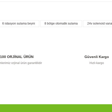
6 istasyon sulama beyni
8 bölge otomatik sulama
24v solenoid vana
açıklamalarında ve diğer konularda yetersiz gördüğünüz noktaları öneri formunu 
Görüş ve önerileriniz için teşekkür ederiz.
Bu ürüne ilk yorumu siz yapın!
Yorum Yaz
100 ORJİNAL ÜRÜN
Güvenli Kargo
lerimiz orjinal ürün garantilidir
Hızlı kargo
Gönder