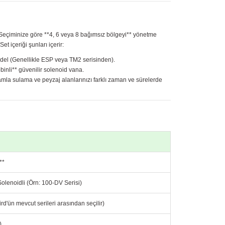
r. Seçiminize göre **4, 6 veya 8 bağımsız bölgeyi** yönetme
t içeriği şunları içerir:
 model (Genellikle ESP veya TM2 serisinden).
obinli** güvenilir solenoid vana.
 damla sulama ve peyzaj alanlarınızı farklı zaman ve sürelerde
**
 Solenoidli (Örn: 100-DV Serisi)
rd'ün mevcut serileri arasından seçilir)
)