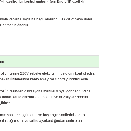
Fi özellikli bir kontrol ünitesi (Rain Bird LNK özellikli)
 mesafe ve vana sayısına bağlı olarak **18 AWG** veya daha
llanmanız önerilir.
üm
rol ünitesine 220V şebeke elektriğinin geldiğini kontrol edin.
mekan ünitelerinde kablolamayı ve sigortayı kontrol edin.
rol ünitesinden o istasyona manuel sinyal gönderin. Vana
sundaki kablo eklerini kontrol edin ve arızalıysa **bobini
tirin**.
ram saatlerini, günlerini ve başlangıç saatlerini kontrol edin.
enin doğru saat ve tarihe ayarlandığından emin olun.