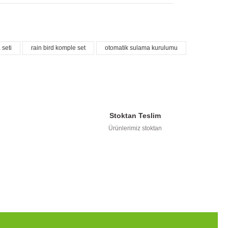
 seti
rain bird komple set
otomatik sulama kurulumu
kullanarak tarafımıza iletebilirsiniz.
Stoktan Teslim
Ürünlerimiz stoktan