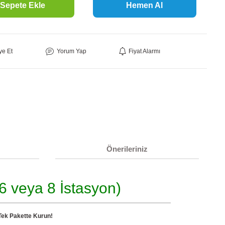
Sepete Ekle
Hemen Al
ye Et
Yorum Yap
Fiyat Alarmı
Önerileriniz
 6 veya 8 İstasyon)
Tek Pakette Kurun!