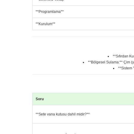
**Programlama**
**Kurulum**
**Sıfırdan Ku
**Bölgesel Sulama:** Çim (yü
**Sistem 
Soru
**Sete vana kutusu dahil midir?**