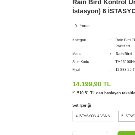
Rain Bird Kontrol Ün
İstasyon) 6 İSTAS
0 - Yorum
Kategori
Rain Bird El
Paketleri
Marka
Rain Bird
Stok Kodu
TM26100H
Fiyat
11.833,25 
14.199,90 TL
*1.510,51 TL den başlayan taksitle
Set İçeriği
4 İSTASYON 4 VANA
6 İSTA