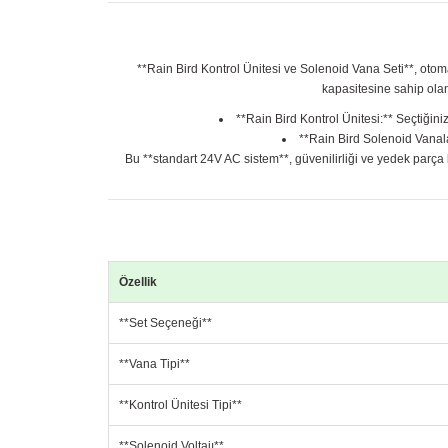
**Rain Bird Kontrol Ünitesi ve Solenoid Vana Seti**, otoma
kapasitesine sahip olan 
**Rain Bird Kontrol Ünitesi:** Seçtiğin
**Rain Bird Solenoid Vanalar
Bu **standart 24V AC sistem**, güvenilirliği ve yedek parça b
Özellik
**Set Seçeneği**
**Vana Tipi**
**Kontrol Ünitesi Tipi**
**Solenoid Voltajı**