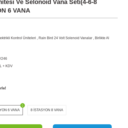
itesi Ve Selonoid Vana Seti(4-6-8
YON 6 VANA
ektrikli Kontrol Üniteleri
,
Rain Bird 24 Volt Solenoid Vanalar
,
Birlikte Al
V246
TL + KDV
rle!
SYON 6 VANA
8 İSTASYON 8 VANA