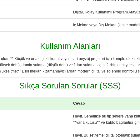
Dijital, Kolay Kullanımlı Program Arayü
İç Mekan veya Dış Mekan (Ünite model
Kullanım Alanları
rulum:** Küçük ve orta ölçekli konut veya ticari peyzaj projeleri için komple elektrikl
ksek debi), damla sulama (düşük debi) ve fidan sulaması gibi farklı su ihtiyacı olan
Yükseltme:** Eski mekanik zamanlayıcılardan modern dijital ve solenoid kontrollü s
Sıkça Sorulan Sorular (SSS)
Cevap
Hayır. Genellikle bu tip setlere vana ku
**vana kutusu** ve kablo bağlantısı için
Hayır. Bu set temel dijital otomatik sula