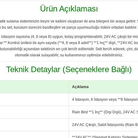
Ürün Açıklaması
tik sulama sisteminizin beyni ve kalbini oluşturan iki ana bileşeni bir araya getiri
bu set, kurulum sürecini basitleştirir ve parça uyumsuzluğu riskini ortadan kaldırır. Se
iz istasyon sayısına (4, 6 veya 8) uygun, kolay programlanabilir, 24V AC çıkışlı bir
:** Kontrol ünitesi ile aynı sayıda (**4, 6 veya 8 adet**) **1 inç** dişli, **24V AC b
ulunabilirliği açısından sektörün en çok tercih edilenidir. Seti tercih ederek, çim,
otomatik olarak sulayabilir, su kullanımınızı optimize edebilirsiniz.
Teknik Detaylar (Seçeneklere Bağlı)
Açıklama
4 İstasyon, 6 İstasyon veya **8 İstasyon
Rain Bird **1 İnç** (Dişi Dişli), 24V AC
24V AC Çıkışlı, Sabit İstasyonlu (Rain Bi
**24V AC** (Standart Kablolu Sistemler