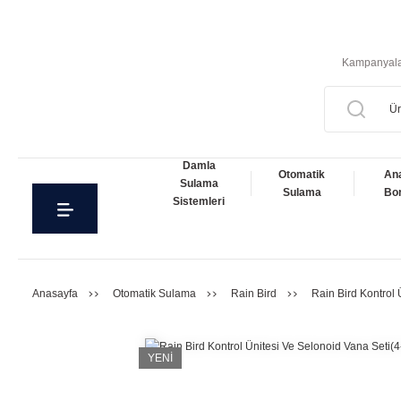
Kampanyal
Damla
Otomatik
An
Sulama
Sulama
Bor
Sistemleri
Anasayfa
Otomatik Sulama
Rain Bird
Rain Bird Kontrol Ü
YENİ