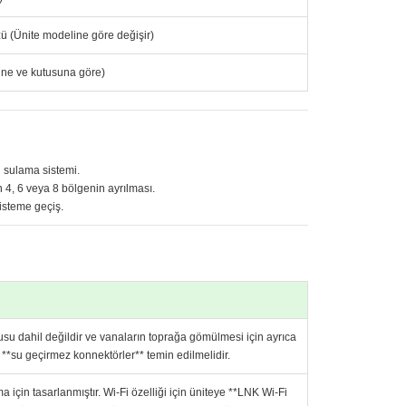
zü (Ünite modeline göre değişir)
ine ve kutusuna göre)
i sulama sistemi.
 4, 6 veya 8 bölgenin ayrılması.
isteme geçiş.
tusu dahil değildir ve vanaların toprağa gömülmesi için ayrıca
 **su geçirmez konnektörler** temin edilmelidir.
ma için tasarlanmıştır. Wi-Fi özelliği için üniteye **LNK Wi-Fi