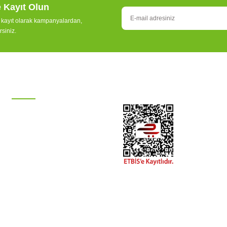
e Kayıt Olun
e kayıt olarak kampanyalardan,
rsiniz.
KATEGORİLER
Damla Sulama Sistemleri
Otomatik Sulama
Ana Hat Boruları
Hortum Grubu
Boru Bağlantıları
Tesisat
Peyzaj Malzemeleri