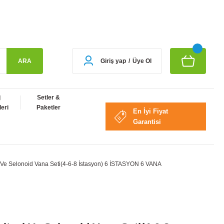
ARA
Giriş yap
/
Üye Ol
j
Setler &
eri
Paketler
En İyi Fiyat
Garantisi
i Ve Selonoid Vana Seti(4-6-8 İstasyon) 6 İSTASYON 6 VANA