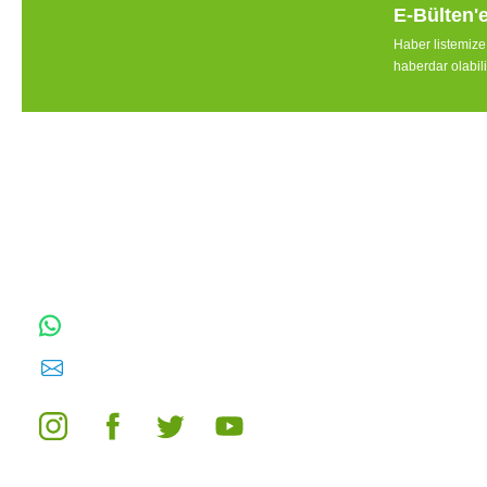
E-Bülten'
Haber listemiz
haberdar olabili
TOPTAN SULAMA Depo Adresi: ÖRENCİK
MAH. 3818. CADDE NO:41 GÖLBAŞI /
ANKARA
0542 511 83 29
WhatsApp:
E-posta:
toptansulama@gmail.com