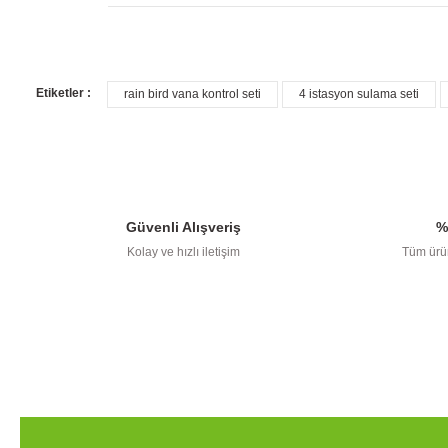
Etiketler :
rain bird vana kontrol seti
4 istasyon sulama seti
Bu ürünün fiyat bilgisi, resim, ürün 
Ürün resmi kalitesiz, bozuk veya görüntülenemiyor.
Ürün açıklamasında eksik bilgiler bulunuyor.
Güvenli Alışveriş
%
Ürün bilgilerinde hatalar bulunuyor.
Kolay ve hızlı iletişim
Tüm ürün
Ürün fiyatı diğer sitelerden daha pahalı.
Bu ürüne benzer farklı alternatifler olmalı.