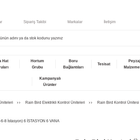
ar
Sipariş Takibi
Markalar
İletişim
a Hat
Hortum
Boru
Peyza
Tesisat
uları
Grubu
Bağlantıları
Malzemel
Kampanyalı
Ürünler
niteleri
Rain Bird Elektrikli Kontrol Üniteleri
Rain Bird Kontrol Ünites