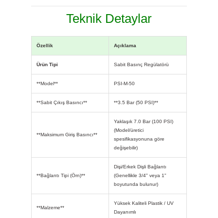
Teknik Detaylar
Özellik
Açıklama
Ürün Tipi
Sabit Basınç Regülatörü
**Model**
PSI-M-50
**Sabit Çıkış Basıncı**
**3.5 Bar (50 PSI)**
Yaklaşık 7.0 Bar (100 PSI)
(Model/üretici
**Maksimum Giriş Basıncı**
spesifikasyonuna göre
değişebilir)
Dişi/Erkek Dişli Bağlantı
**Bağlantı Tipi (Örn)**
(Genellikle 3/4" veya 1"
boyutunda bulunur)
Yüksek Kaliteli Plastik / UV
**Malzeme**
Dayanımlı