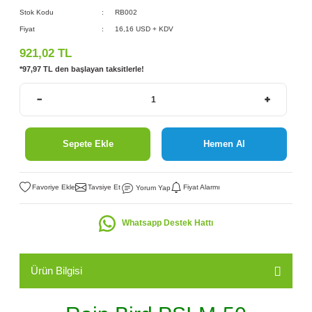
Stok Kodu
RB002
Fiyat
16,16 USD + KDV
921,02 TL
*97,97 TL den başlayan taksitlerle!
Sepete Ekle
Hemen Al
Tavsiye Et
Fiyat Alarmı
Yorum Yap
Whatsapp Destek Hattı
Ürün Bilgisi