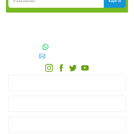
Kayıt Ol
TOPTAN SULAMA Depo Adresi: ÖRENCİK MAH. 3818. CADDE
NO:41 GÖLBAŞI / ANKARA
0542 511 83 29
WhatsApp:
E-posta:
toptansulama@gmail.com
KATEGORİLER
ONLİNE ALIŞVERİŞ
MÜŞTERİ HİZMETLERİ