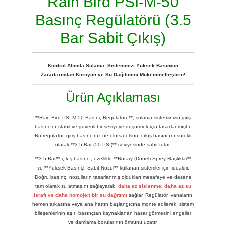
Rain Bird PSI-M-50
Basınç Regülatörü (3.5
Bar Sabit Çıkış)
Kontrol Altında Sulama: Sisteminizi Yüksek Basıncın
Zararlarından Koruyun ve Su Dağıtımını Mükemmelleştirin!
Ürün Açıklaması
**Rain Bird PSI-M-50 Basınç Regülatörü**, sulama sisteminizin giriş
basıncını stabil ve güvenli bir seviyeye düşürmek için tasarlanmıştır.
Bu regülatör, giriş basıncınız ne olursa olsun, çıkış basıncını sürekli
olarak **3.5 Bar (50 PSI)** seviyesinde sabit tutar.
**3.5 Bar** çıkış basıncı, özellikle **Rotary (Dönel) Sprey Başlıklar**
ve **Yüksek Basınçlı Sabit Nozul** kullanan sistemler için idealdir.
Doğru basınç, nozulların tasarlanmış oldukları mesafeye ve desene
tam olarak su atmasını sağlayarak,
daha az sislenme, daha az su
israfı ve daha homojen bir su dağıtımı
sağlar. Regülatör, vanaların
hemen arkasına veya ana hattın başlangıcına monte edilerek, sistem
bileşenlerinin aşırı basınçtan kaynaklanan hasar görmesini engeller
ve damlama borularının ömrünü uzatır.