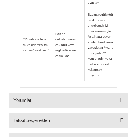
uygulayın.
Basınç regülatörü,
su darbesini
engellemek için
tasarlanmamıştır.
Basınç
Ana hatta suyun
**Borularda hala
dalgalanmaları
aniden kesilmesini
su çekiçlemesi (su
çok hızlı veya
yavaşlatan **vana
darbesi) sesi var.**
regülatör sorunu
hız ayarları**nı
çözmüyor.
kontrol edin veya
darbe emici valf
kullanmayı
düşünün.
Yorumlar
Taksit Seçenekleri
Bu ürüne ilk yorumu siz yapın!