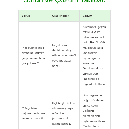
Sorun
Olası Neden
Çözüm
Sistemden geçen
**GPH/LPH**
miktarını kontrol
edin. Regülatörün
Regülatörün
**Regülatör takılı
maksimum akış
debisi, su akış
olmasına rağmen
kapasitesini
miktarından düşük
çıkış basıncı hala
aşmadığınızdan
veya regülatör
çok yüksek.**
emin olun.
arızalı.
Gerekirse daha
yüksek debi
kapasiteli bir
regülatör kullanın.
Dişli bağlantıyı
doğru yönde ve
Dişli bağlantı tam
sıkıca çevirin.
**Regülatör
sıkılmamış veya
Bağlantı
bağlantı yerinden
teflon bant
elemanlarının
sızıntı yapıyor.**
(sızdırmazlık)
dişlerine mutlaka
kullanılmamış.
**teflon bant**