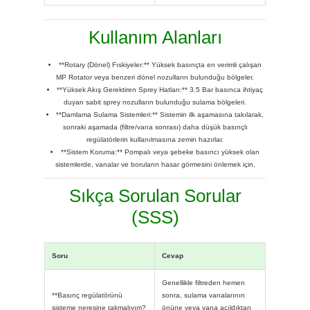
Kullanım Alanları
**Rotary (Dönel) Fıskiyeler:** Yüksek basınçta en verimli çalışan
MP Rotator veya benzeri dönel nozulların bulunduğu bölgeler.
**Yüksek Akış Gerektiren Sprey Hatları:** 3.5 Bar basınca ihtiyaç
duyan sabit sprey nozulların bulunduğu sulama bölgeleri.
**Damlama Sulama Sistemleri:** Sistemin ilk aşamasına takılarak,
sonraki aşamada (filtre/vana sonrası) daha düşük basınçlı
regülatörlerin kullanılmasına zemin hazırlar.
**Sistem Koruma:** Pompalı veya şebeke basıncı yüksek olan
sistemlerde, vanalar ve boruların hasar görmesini önlemek için.
Sıkça Sorulan Sorular
(SSS)
Soru
Cevap
Genellikle filtreden hemen
**Basınç regülatörünü
sonra, sulama vanalarının
sisteme neresine takmalıyım?
önüne veya vana açıldıktan