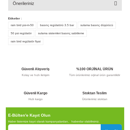
Önerileriniz
Yorum Yaz
Etiketler :
Bu ürünün fiyat bilgisi, resim, ürün açıklamalarında ve
diğer konularda yetersiz gördüğünüz noktaları öneri
rain bird psi-m-50
basınç regülatörü 3.5 bar
sulama basınç düşürücü
formunu kullanarak tarafımıza iletebilirsiniz.
50 psi regülatör
sulama sistemleri basınç sabitleme
Görüş ve önerileriniz için teşekkür ederiz.
rain bird regülatör fiyat
Ürün resmi kalitesiz, bozuk veya görüntülenemiyor.
Ürün açıklamasında eksik bilgiler bulunuyor.
Ürün bilgilerinde hatalar bulunuyor.
Güvenli Alışveriş
%100 ORJİNAL ÜRÜN
Ürün fiyatı diğer sitelerden daha pahalı.
Kolay ve hızlı iletişim
Tüm ürünlerimiz orjinal ürün garantilidir
Bu ürüne benzer farklı alternatifler olmalı.
Güvenli Kargo
Stoktan Teslim
Hızlı kargo
Ürünlerimiz stoktan
E-Bülten'e Kayıt Olun
Gönder
Haber listemize kayıt olarak kampanyalardan, haberdar olabilirsiniz.