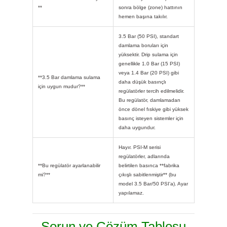
**
sonra bölge (zone) hattının
hemen başına takılır.
3.5 Bar (50 PSI), standart
damlama boruları için
yüksektir. Drip sulama için
genellikle 1.0 Bar (15 PSI)
veya 1.4 Bar (20 PSI) gibi
**3.5 Bar damlama sulama
daha düşük basınçlı
için uygun mudur?**
regülatörler tercih edilmelidir.
Bu regülatör, damlamadan
önce dönel fıskiye gibi yüksek
basınç isteyen sistemler için
daha uygundur.
Hayır. PSI-M serisi
regülatörler, adlarında
**Bu regülatör ayarlanabilir
belirtilen basınca **fabrika
mi?**
çıkışlı sabitlenmiştir** (bu
model 3.5 Bar/50 PSI'a). Ayar
yapılamaz.
Sorun ve Çözüm Tablosu