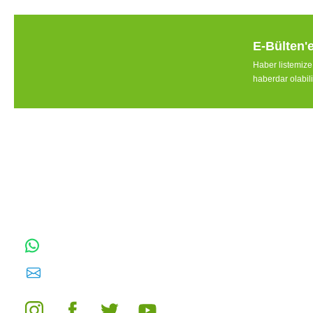
3504-PC Rotor Sprink 1/2’’ Yarıçap 4.6 - 10.7 Metre
E-Bülten'
564,77 TL
Rain Bird R
Haber listemiz
haberdar olabili
Sepete Ekle
TOPTAN SULAMA Depo Adresi: ÖRENCİK
MAH. 3818. CADDE NO:41 GÖLBAŞI /
ANKARA
0542 511 83 29
WhatsApp:
E-posta:
toptansulama@gmail.com
TÜKENDİ