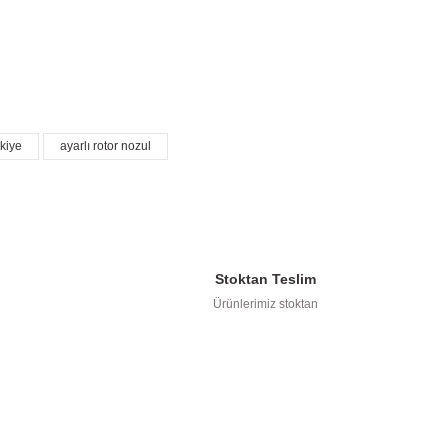
kullanarak tarafımıza iletebilirsiniz.
skiye
ayarlı rotor nozul
Stoktan Teslim
TÜKENDİ
Ürünlerimiz stoktan