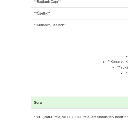
**Bağlantı Çapı**
**Özellik**
**Kullanım Basıncı**
**Kenar ve K
**Yüks
*
Soru
**PC (Part-Circle) ve FC (Full-Circle) arasındaki fark nedir?**