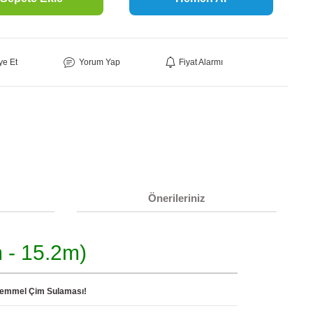
ye Et
Yorum Yap
Fiyat Alarmı
Önerileriniz
 - 15.2m)
ükemmel Çim Sulaması!