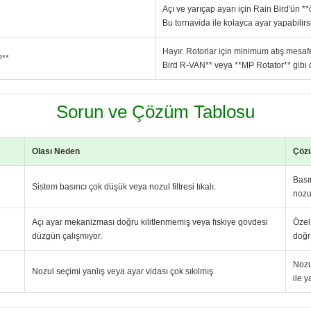
Açı ve yarıçap ayarı için Rain Bird'ün **ö
Bu tornavida ile kolayca ayar yapabilirs
Hayır. Rotorlar için minimum atış mesaf
?**
Bird R-VAN** veya **MP Rotator** gibi d
Sorun ve Çözüm Tablosu
Olası Neden
Çöz
Bası
Sistem basıncı çok düşük veya nozul filtresi tıkalı.
nozul
Açı ayar mekanizması doğru kilitlenmemiş veya fıskiye gövdesi
Özel 
düzgün çalışmıyor.
doğr
Nozu
Nozul seçimi yanlış veya ayar vidası çok sıkılmış.
ile y