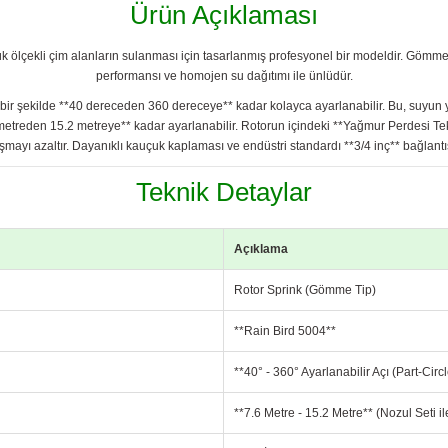
Ürün Açıklaması
yük ölçekli çim alanların sulanması için tasarlanmış profesyonel bir modeldir. Göm
performansı ve homojen su dağıtımı ile ünlüdür.
s bir şekilde **40 dereceden 360 dereceye** kadar kolayca ayarlanabilir. Bu, suyun 
6 metreden 15.2 metreye** kadar ayarlanabilir. Rotorun içindeki **Yağmur Perdesi T
mayı azaltır. Dayanıklı kauçuk kaplaması ve endüstri standardı **3/4 inç** bağlant
Teknik Detaylar
Açıklama
Rotor Sprink (Gömme Tip)
**Rain Bird 5004**
**40° - 360° Ayarlanabilir Açı (Part-Circl
**7.6 Metre - 15.2 Metre** (Nozul Seti il