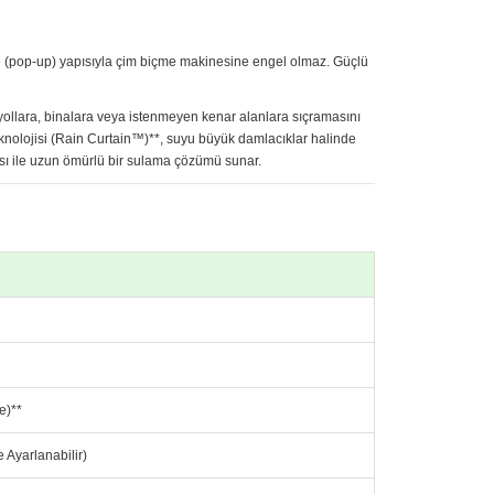
me (pop-up) yapısıyla çim biçme makinesine engel olmaz. Güçlü
yollara, binalara veya istenmeyen kenar alanlara sıçramasını
eknolojisi (Rain Curtain™)**, suyu büyük damlacıklar halinde
ısı ile uzun ömürlü bir sulama çözümü sunar.
e)**
e Ayarlanabilir)