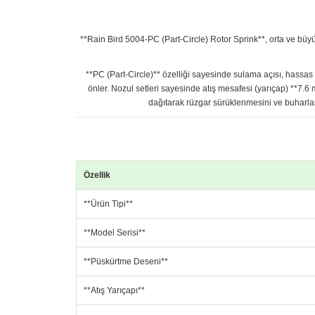
**Rain Bird 5004-PC (Part-Circle) Rotor Sprink**, orta ve bü
**PC (Part-Circle)** özelliği sayesinde sulama açısı, hassa
önler. Nozul setleri sayesinde atış mesafesi (yarıçap) **7.
dağıtarak rüzgar sürüklenmesini ve buharlaş
Özellik
**Ürün Tipi**
**Model Serisi**
**Püskürtme Deseni**
**Atış Yarıçapı**