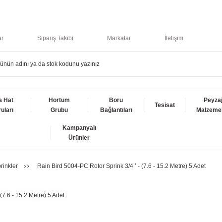
ar
Sipariş Takibi
Markalar
İletişim
a Hat
Hortum
Boru
Peyza
Tesisat
uları
Grubu
Bağlantıları
Malzemel
Kampanyalı
Ürünler
rinkler
Rain Bird 5004-PC Rotor Sprink 3/4’’ - (7.6 - 15.2 Metre) 5 Adet