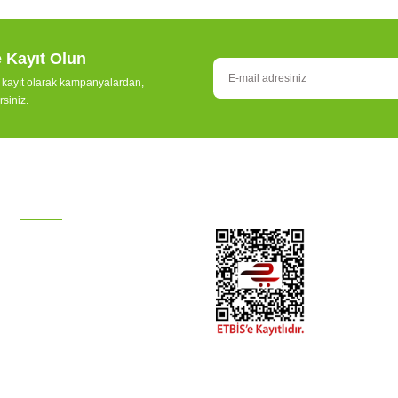
Pgp Ultra Açı Hafızal
e Kayıt Olun
otor Sprink Ayar Tornavidası 3504 - 5004 Rotortool
e kayıt olarak kampanyalardan,
rsiniz.
275,50 TL
Stokta
Stokta Yok
KATEGORİLER
Damla Sulama Sistemleri
Otomatik Sulama
Ana Hat Boruları
Hortum Grubu
Boru Bağlantıları
TÜKENDİ
Tesisat