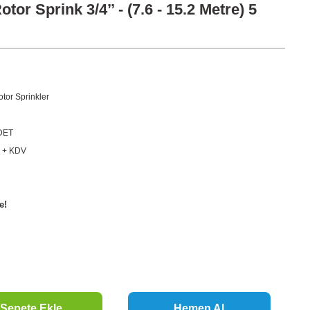
or Sprink 3/4’’ - (7.6 - 15.2 Metre) 5
otor Sprinkler
DET
L + KDV
e!
Sepete Ekle
Hemen Al