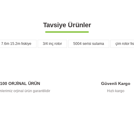
Tavsiye Ürünler
açıklamalarında ve diğer konularda yetersiz gördüğünüz noktaları öneri formunu 
Görüş ve önerileriniz için teşekkür ederiz.
Bu ürüne ilk yorumu siz yapın!
7.6m 15.2m fıskiye
3/4 inç rotor
5004 serisi sulama
çim rotor fı
Yorum Yaz
100 ORJİNAL ÜRÜN
Güvenli Kargo
lerimiz orjinal ürün garantilidir
Hızlı kargo
TÜKENDİ
Gönder