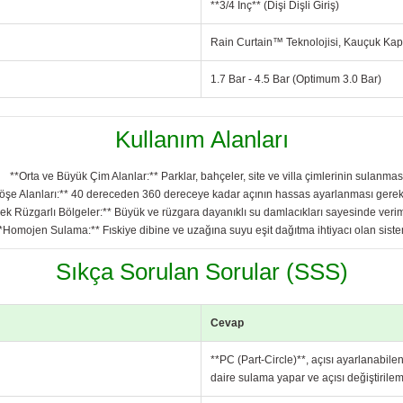
**3/4 İnç** (Dişi Dişli Giriş)
Rain Curtain™ Teknolojisi, Kauçuk Ka
1.7 Bar - 4.5 Bar (Optimum 3.0 Bar)
Kullanım Alanları
**Orta ve Büyük Çim Alanlar:** Parklar, bahçeler, site ve villa çimlerinin sulanmas
öşe Alanları:** 40 dereceden 360 dereceye kadar açının hassas ayarlanması gerek
ek Rüzgarlı Bölgeler:** Büyük ve rüzgara dayanıklı su damlacıkları sayesinde verim
*Homojen Sulama:** Fıskiye dibine ve uzağına suyu eşit dağıtma ihtiyacı olan siste
Sıkça Sorulan Sorular (SSS)
Cevap
**PC (Part-Circle)**, açısı ayarlanabilen
daire sulama yapar ve açısı değiştirile