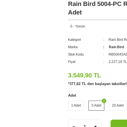
Rain Bird 5004-PC Rot
Adet
0 - Yorum
Kategori
Rain Bird R
Marka
Rain Bird
Stok Kodu
RB50045A
Fiyat
3.227,18 T
3.549,90 TL
*377,62 TL den başlayan taksitlerl
Adet
1 Adet
5 Adet
20 Adet