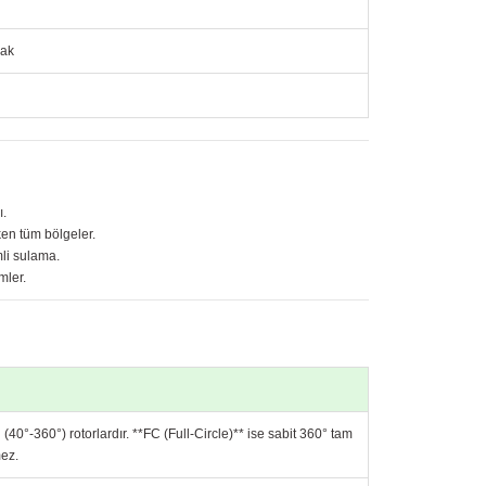
pak
ı.
en tüm bölgeler.
li sulama.
mler.
 (40°-360°) rotorlardır. **FC (Full-Circle)** ise sabit 360° tam
mez.