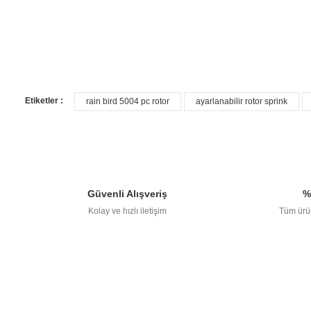
Bu ürünün fiyat bilgisi, resim, ürün 
Etiketler :
rain bird 5004 pc rotor
ayarlanabilir rotor sprink
Ürün resmi kalitesiz, bozuk veya görüntülenemiyor.
Ürün açıklamasında eksik bilgiler bulunuyor.
Ürün bilgilerinde hatalar bulunuyor.
Ürün fiyatı diğer sitelerden daha pahalı.
Güvenli Alışveriş
%
Bu ürüne benzer farklı alternatifler olmalı.
Kolay ve hızlı iletişim
Tüm ürün