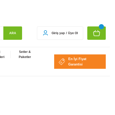
ARA
Giriş yap
/
Üye Ol
j
Setler &
eri
Paketler
En İyi Fiyat
Garantisi