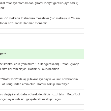
zel rotor ayar tornavidası (RotorTool)** gerekir (ayrı satılır).
iniz.
esi 7.6 metredir. Daha kısa mesafeler (3-6 metre) için **Rain
öner nozulları kullanmanız önerilir.
üm**
ncı kontrol edin (minimum 1.7 Bar gereklidir). Rotoru çıkarıp
 filtresini temizleyin. Hattaki su akışını artırın.
**RotorTool** ile açıyı tekrar ayarlayın ve limit noktalarının
u oturduğundan emin olun. Rotoru söküp temizleyin.
lu değiştirerek daha yüksek debili bir nozul takın. RotorTool
arıçap ayar vidasını gevşeterek su akışını açın.