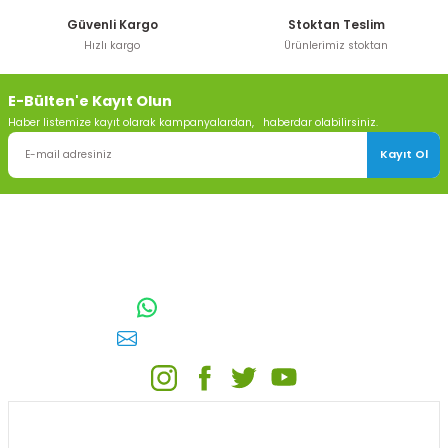
Güvenli Kargo
Stoktan Teslim
Hızlı kargo
Ürünlerimiz stoktan
Gönder
E-Bülten'e Kayıt Olun
Haber listemize kayıt olarak kampanyalardan, haberdar olabilirsiniz.
Kayıt Ol
TOPTAN SULAMA Depo Adresi: ÖRENCİK MAH. 3818. CADDE NO:41
GÖLBAŞI / ANKARA
0542 511 83 29
WhatsApp:
E-posta:
toptansulama@gmail.com
KATEGORİLER