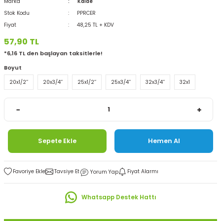
Marka
Kalde
Stok Kodu
PPRCER
Fiyat
48,25 TL + KDV
57,90 TL
*6,16 TL den başlayan taksitlerle!
Boyut
20x1/2’’
20x3/4’’
25x1/2’’
25x3/4’’
32x3/4’’
32x1
Sepete Ekle
Hemen Al
Tavsiye Et
Fiyat Alarmı
Yorum Yap
Whatsapp Destek Hattı