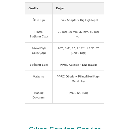
Özellik
Değer
Ürün Tipi
Erkek Adaptör / Dış Dişli Nipel
Plastik
20 mm, 25 mm, 32 mm, 40 mm
Bağlantı Çapı
vb.
Metal Dişli
1/2", 3/4", 1", 1 1/4", 1 1/2", 2"
Çıkış Çapı
(Erkek Dişli)
Bağlantı Şekli
PPRC Kaynak x Dişli (Sabit)
Malzeme
PPRC Gövde + Pirinç/Nikel Kaplı
Metal Dişli
Basınç
PN20 (20 Bar)
Dayanımı
---