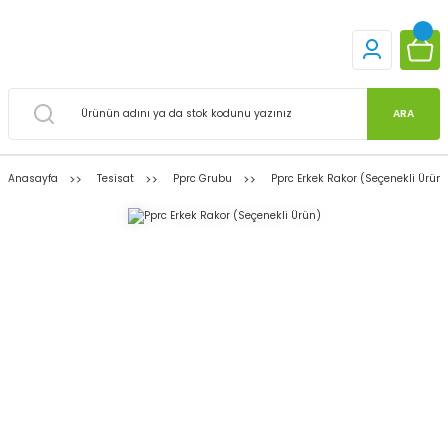
ARA
Anasayfa
Tesisat
Pprc Grubu
Pprc Erkek Rakor (Seçenekli Ürün)