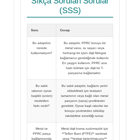
Sıkça Sorulan Sorular
(SSS)
Soru
Cevap
Bu adaptörü
Bu adaptör, PPRC boruyu bir
nerede
metal vana, su sayacı veya
kullanmalıyım?
herhangi bir içten dişli fittingse
bağlamanız gerektiğinde kullanılır.
En yaygın kullanım, PPRC ana
hattı bölmek için dişli bir T-
parçasına bağlamaktır.
Bu sabit
Bu sabit adaptör, bağlantı yerini
rakorun oynar
sökebilmek için tesisatın
başlıklı (union)
tamamının veya bağlı olan metal
modelden
parçanın (vana) çevrilmesini
farkı nedir?
gerektirir. Oynar başlı rakorlar ise
boruyu çevirmeden sökülüp
takılabilme esnekliği sunar.
Metal ve
Metal dişli kısma sızdırmazlık için
PPRC parça
**Teflon Bant (PTFE)** sarılmalı
bağlantısında
veya **tesisat keteni/macunu**