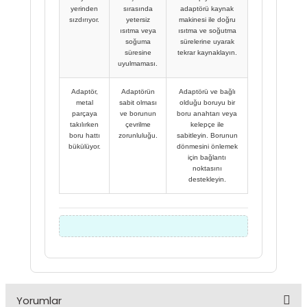
yerinden
sırasında
adaptörü kaynak
sızdırıyor.
yetersiz
makinesi ile doğru
ısıtma veya
ısıtma ve soğutma
soğuma
sürelerine uyarak
süresine
tekrar kaynaklayın.
uyulmaması.
Adaptör,
Adaptörün
Adaptörü ve bağlı
metal
sabit olması
olduğu boruyu bir
parçaya
ve borunun
boru anahtarı veya
takılırken
çevrilme
kelepçe ile
boru hattı
zorunluluğu.
sabitleyin. Borunun
bükülüyor.
dönmesini önlemek
için bağlantı
noktasını
destekleyin.
Yorumlar