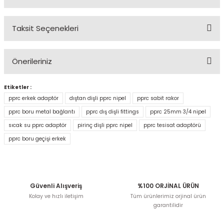
Taksit Seçenekleri
Bu ürüne ilk yorumu siz yapın!
Önerileriniz
Yorum Yaz
Etiketler :
Bu ürünün fiyat bilgisi, resim, ürün açıklamalarında ve
diğer konularda yetersiz gördüğünüz noktaları öneri
pprc erkek adaptör
dıştan dişli pprc nipel
pprc sabit rakor
formunu kullanarak tarafımıza iletebilirsiniz.
pprc boru metal bağlantı
pprc dış dişli fittings
pprc 25mm 3/4 nipel
Görüş ve önerileriniz için teşekkür ederiz.
sıcak su pprc adaptör
pirinç dişli pprc nipel
pprc tesisat adaptörü
pprc boru geçişi erkek
Ürün resmi kalitesiz, bozuk veya görüntülenemiyor.
Ürün açıklamasında eksik bilgiler bulunuyor.
Ürün bilgilerinde hatalar bulunuyor.
Ürün fiyatı diğer sitelerden daha pahalı.
Güvenli Alışveriş
%100 ORJİNAL ÜRÜN
Bu ürüne benzer farklı alternatifler olmalı.
Kolay ve hızlı iletişim
Tüm ürünlerimiz orjinal ürün
garantilidir