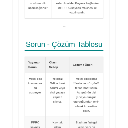
sızdırmazlık
kullanılmalıdır. Kaynak bağlantısı
nasıl sağlanır?
ise PPRC kaynak makinesi ile
yapılmalıdır.
---
Sorun - Çözüm Tablosu
Yaşanan
Olası
Çözüm / Öneri
Sorun
Sebep
Metal dişli
Yetersiz
Metal dişli kısma
kısmından
Teflon bant
**kalın ve düzgün**
su
sarımı veya
teflon bant sarın.
sızdırıyor.
dişli yuvaya
Adaptörün dişi
çapraz
yuvaya düzgün
sıkma.
oturduğundan emin
olarak kuvvetlice
sıkın.
PPRC
Kaynak
Sızdıran fittingsi
kaynak
işlemi
kesip yeni bir