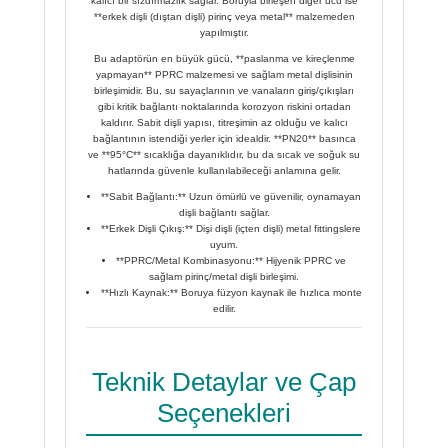
kalıcı bir sızdırmazlık sağlar. Boruyla birleşen diğer ucu ise
**erkek dişli (dıştan dişli) pirinç veya metal** malzemeden
yapılmıştır.
Bu adaptörün en büyük gücü, **paslanma ve kireçlenme
yapmayan** PPRC malzemesi ve sağlam metal dişlisinin
birleşimidir. Bu, su sayaçlarının ve vanaların giriş/çıkışları
gibi kritik bağlantı noktalarında korozyon riskini ortadan
kaldırır. Sabit dişli yapısı, titreşimin az olduğu ve kalıcı
bağlantının istendiği yerler için idealdir. **PN20** basınca
ve **95°C** sıcaklığa dayanıklıdır, bu da sıcak ve soğuk su
hatlarında güvenle kullanılabileceği anlamına gelir.
**Sabit Bağlantı:** Uzun ömürlü ve güvenilir, oynamayan
dişli bağlantı sağlar.
**Erkek Dişli Çıkış:** Dişi dişli (içten dişli) metal fittingslere
uyum.
**PPRC/Metal Kombinasyonu:** Hijyenik PPRC ve
sağlam pirinç/metal dişli birleşimi.
**Hızlı Kaynak:** Boruya füzyon kaynak ile hızlıca monte
edilir.
Teknik Detaylar ve Çap
Seçenekleri