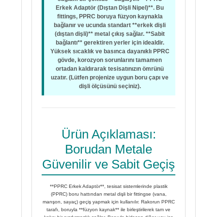
Erkek Adaptör (Dıştan Dişli Nipel)**. Bu
fittings, PPRC boruya füzyon kaynakla
bağlanır ve ucunda standart **erkek dişli
(dıştan dişli)** metal çıkış sağlar. **Sabit
bağlantı** gerektiren yerler için idealdir.
Yüksek sıcaklık ve basınca dayanıklı PPRC
gövde, korozyon sorunlarını tamamen
ortadan kaldırarak tesisatınızın ömrünü
uzatır. (Lütfen projenize uygun boru çapı ve
dişli ölçüsünü seçiniz).
Ürün Açıklaması:
Borudan Metale
Güvenilir ve Sabit Geçiş
**PPRC Erkek Adaptör**, tesisat sistemlerinde plastik
(PPRC) boru hattından metal dişli bir fittingse (vana,
manşon, sayaç) geçiş yapmak için kullanılır. Rakorun PPRC
tarafı, boruyla **füzyon kaynak** ile birleştirilerek tam ve