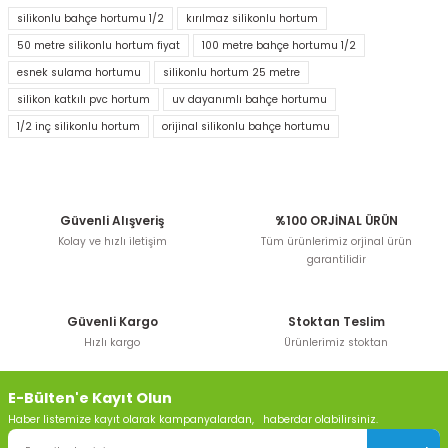
diğer konularda yetersiz gördüğünüz noktaları öneri
silikonlu bahçe hortumu 1/2
kırılmaz silikonlu hortum
formunu kullanarak tarafımıza iletebilirsiniz.
50 metre silikonlu hortum fiyat
100 metre bahçe hortumu 1/2
Görüş ve önerileriniz için teşekkür ederiz.
esnek sulama hortumu
silikonlu hortum 25 metre
silikon katkılı pvc hortum
uv dayanımlı bahçe hortumu
Ürün resmi kalitesiz, bozuk veya görüntülenemiyor.
1/2 inç silikonlu hortum
orijinal silikonlu bahçe hortumu
Ürün açıklamasında eksik bilgiler bulunuyor.
Ürün bilgilerinde hatalar bulunuyor.
Ürün fiyatı diğer sitelerden daha pahalı.
Bu ürüne benzer farklı alternatifler olmalı.
Güvenli Alışveriş
%100 ORJİNAL ÜRÜN
Kolay ve hızlı iletişim
Tüm ürünlerimiz orjinal ürün
garantilidir
Güvenli Kargo
Stoktan Teslim
Hızlı kargo
Ürünlerimiz stoktan
Gönder
E-Bülten'e Kayıt Olun
Haber listemize kayıt olarak kampanyalardan, haberdar olabilirsiniz.