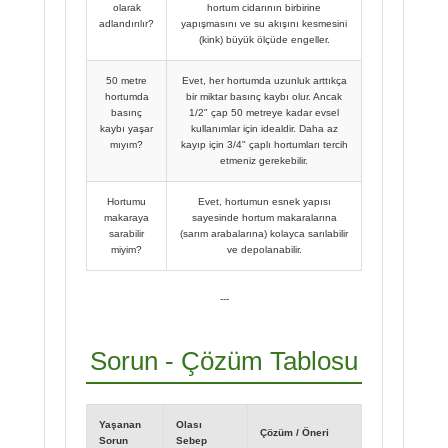
olarak
hortum cidarının birbirine
adlandırılır?
yapışmasını ve su akışını kesmesini
(kink) büyük ölçüde engeller.
50 metre
Evet, her hortumda uzunluk arttıkça
hortumda
bir miktar basınç kaybı olur. Ancak
basınç
1/2" çap 50 metreye kadar evsel
kaybı yaşar
kullanımlar için idealdir. Daha az
mıyım?
kayıp için 3/4" çaplı hortumları tercih
etmeniz gerekebilir.
Hortumu
Evet, hortumun esnek yapısı
makaraya
sayesinde hortum makaralarına
sarabilir
(sarım arabalarına) kolayca sarılabilir
miyim?
ve depolanabilir.
---
Sorun - Çözüm Tablosu
Yaşanan
Olası
Çözüm / Öneri
Sorun
Sebep