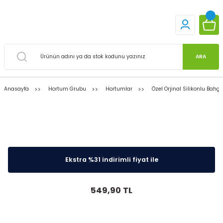
ARA
Anasayfa
Hortum Grubu
Hortumlar
Özel Orjinal Silikonlu Bahç
internete Özel
799,90 TL yerine sadece
Ekstra %31 indirimli fiyat ile
549,90 TL