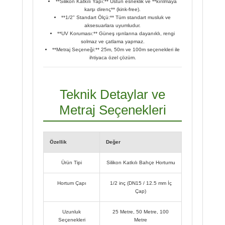
**Silikon Katkılı Yapı:** Üstün esneklik ve **kırılmaya
karşı direnç** (kink-free).
**1/2" Standart Ölçü:** Tüm standart musluk ve
aksesuarlara uyumludur.
**UV Koruması:** Güneş ışınlarına dayanıklı, rengi
solmaz ve çatlama yapmaz.
**Metraj Seçeneği:** 25m, 50m ve 100m seçenekleri ile
ihtiyaca özel çözüm.
Teknik Detaylar ve
Metraj Seçenekleri
Özellik
Değer
Ürün Tipi
Silikon Katkılı Bahçe Hortumu
Hortum Çapı
1/2 inç (DN15 / 12.5 mm İç
Çap)
Uzunluk
25 Metre, 50 Metre, 100
Seçenekleri
Metre