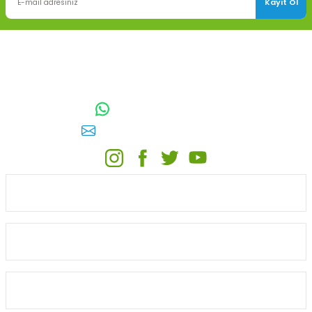
Kayıt Ol
TOPTAN SULAMA Depo Adresi: ÖRENCİK MAH. 3818. CADDE NO:41
GÖLBAŞI / ANKARA
0542 511 83 29
WhatsApp:
E-posta:
toptansulama@gmail.com
KATEGORİLER
ONLİNE ALIŞVERİŞ
MÜŞTERİ HİZMETLERİ