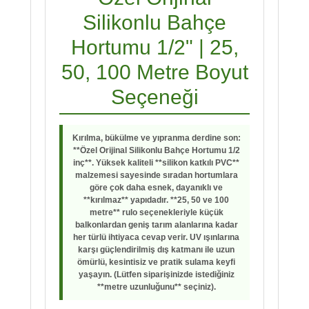
Silikonlu Bahçe
Hortumu 1/2" | 25,
50, 100 Metre Boyut
Seçeneği
Kırılma, bükülme ve yıpranma derdine son:
**Özel Orijinal Silikonlu Bahçe Hortumu 1/2
inç**. Yüksek kaliteli **silikon katkılı PVC**
malzemesi sayesinde sıradan hortumlara
göre çok daha esnek, dayanıklı ve
**kırılmaz** yapıdadır. **25, 50 ve 100
metre** rulo seçenekleriyle küçük
balkonlardan geniş tarım alanlarına kadar
her türlü ihtiyaca cevap verir. UV ışınlarına
karşı güçlendirilmiş dış katmanı ile uzun
ömürlü, kesintisiz ve pratik sulama keyfi
yaşayın. (Lütfen siparişinizde istediğiniz
**metre uzunluğunu** seçiniz).