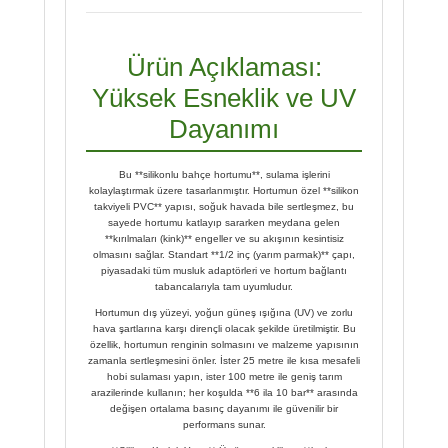
Ürün Açıklaması:
Yüksek Esneklik ve UV
Dayanımı
Bu **silikonlu bahçe hortumu**, sulama işlerini
kolaylaştırmak üzere tasarlanmıştır. Hortumun özel **silikon
takviyeli PVC** yapısı, soğuk havada bile sertleşmez, bu
sayede hortumu katlayıp sararken meydana gelen
**kırılmaları (kink)** engeller ve su akışının kesintisiz
olmasını sağlar. Standart **1/2 inç (yarım parmak)** çapı,
piyasadaki tüm musluk adaptörleri ve hortum bağlantı
tabancalarıyla tam uyumludur.
Hortumun dış yüzeyi, yoğun güneş ışığına (UV) ve zorlu
hava şartlarına karşı dirençli olacak şekilde üretilmiştir. Bu
özellik, hortumun renginin solmasını ve malzeme yapısının
zamanla sertleşmesini önler. İster 25 metre ile kısa mesafeli
hobi sulaması yapın, ister 100 metre ile geniş tarım
arazilerinde kullanın; her koşulda **6 ila 10 bar** arasında
değişen ortalama basınç dayanımı ile güvenilir bir
performans sunar.