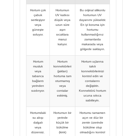
Hortum çok
Hortumun
Bu orijinal silikonlu
çabuk
UV katkısı
hortumun UV
sertleşiyor
düşük veya
dayanımı yüksektir.
veya
uzun süre
En iyi koruma için
güneşte
aşırı
hortumu
soluyor.
sıcaklara
kullanmadığınız
maruz
zamanlarda
kalıyor.
makarada veya
gölgede saklayın.
Hortum
Hortum
Hortum uçlarına
musluk
konnektörleri
takılı
veya
(jakları)
konnektörlerinizi
tabanca
hortuma tam
kontrol edin ve
bağlantı
oturmamış
contalarını
yerinden
veya
değiştirin.
sızdırıyor.
contalar
Konnektörü hortum
eskimiş.
ucuna sıkıca
sabitleyin.
Hortumdaki
Hortumun bir
Hortumu tamamen
su akışı
yerinde
açın ve düz bir
dalgalı
küçük bir
zemin üzerinde
veya
bükülme
bükülme olup
düzensiz.
(kink)
olmadığını kontrol