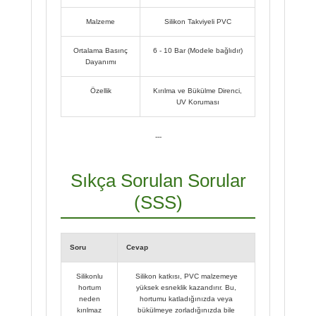
Malzeme
Silikon Takviyeli PVC
Ortalama Basınç
6 - 10 Bar (Modele bağlıdır)
Dayanımı
Özellik
Kırılma ve Bükülme Direnci,
UV Koruması
---
Sıkça Sorulan Sorular
(SSS)
Soru
Cevap
Silikonlu
Silikon katkısı, PVC malzemeye
hortum
yüksek esneklik kazandırır. Bu,
neden
hortumu katladığınızda veya
kırılmaz
bükülmeye zorladığınızda bile