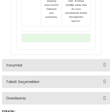
oluşmuş
edin. Kırılmaz
veya hortum
özelliğe sahip olsa
makarası
da uzun
tam
mesafelerde keskin
açılmamış.
dönüşlerden
kaçının.
Yorumlar
Taksit Seçenekleri
Bu ürüne ilk yorumu siz yapın!
Önerileriniz
Yorum Yaz
Etiketler :
Bu ürünün fiyat bilgisi, resim, ürün açıklamalarında ve