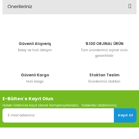
Önerileriniz
Yorum Yaz
Bu ürünün fiyat bilgisi, resim, ürün açıklamalarında ve
diğer konularda yetersiz gördüğünüz noktaları öneri
formunu kullanarak tarafımıza iletebilirsiniz.
Görüş ve önerileriniz için teşekkür ederiz.
Güvenli Alışveriş
%100 ORJİNAL ÜRÜN
Kolay ve hızlı iletişim
Tüm ürünlerimiz orjinal ürün
Ürün resmi kalitesiz, bozuk veya görüntülenemiyor.
garantilidir
Ürün açıklamasında eksik bilgiler bulunuyor.
Ürün bilgilerinde hatalar bulunuyor.
Güvenli Kargo
Stoktan Teslim
Ürün fiyatı diğer sitelerden daha pahalı.
Hızlı kargo
Ürünlerimiz stoktan
Bu ürüne benzer farklı alternatifler olmalı.
E-Bülten'e Kayıt Olun
Haber listemize kayıt olarak kampanyalardan, haberdar olabilirsiniz.
Kayıt Ol
Gönder