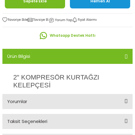
Sepete Ekle
Hemen Al
Tavsiye Et
Fiyat Alarmı
Yorum Yap
Whatsapp Destek Hattı
Ürün Bilgisi
2" KOMPRESÖR KURTAĞZI
KELEPÇESİ
Yorumlar
Taksit Seçenekleri
Bu ürüne ilk yorumu siz yapın!