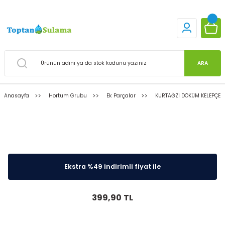
ARA
Anasayfa
Hortum Grubu
Ek Parçalar
KURTAĞZI DÖKÜM KELEPÇE 2'
internete Özel
780,00 TL yerine sadece
Ekstra %49 indirimli fiyat ile
399,90 TL