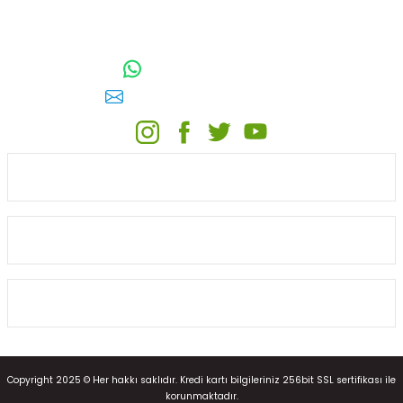
TOPTAN SULAMA Depo Adresi: ÖRENCİK MAH. 3818. CADDE NO:41
GÖLBAŞI / ANKARA
0542 511 83 29
WhatsApp:
E-posta:
toptansulama@gmail.com
KATEGORİLER
ONLİNE ALIŞVERİŞ
MÜŞTERİ HİZMETLERİ
Copyright 2025 © Her hakkı saklıdır. Kredi kartı bilgileriniz 256bit SSL sertifikası ile
korunmaktadır.