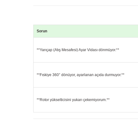
Sorun
**Yarıçap (Atış Mesafesi) Ayar Vidası dönmüyor.**
**Fıskiye 360° dönüyor, ayarlanan açıda durmuyor.**
**Rotor yükselticisini yukarı çekemiyorum.**