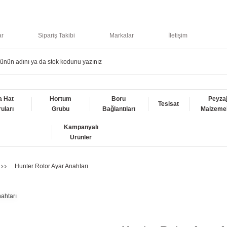
ar
Sipariş Takibi
Markalar
İletişim
a Hat
Hortum
Boru
Peyza
Tesisat
uları
Grubu
Bağlantıları
Malzemel
Kampanyalı
Ürünler
Hunter Rotor Ayar Anahtarı