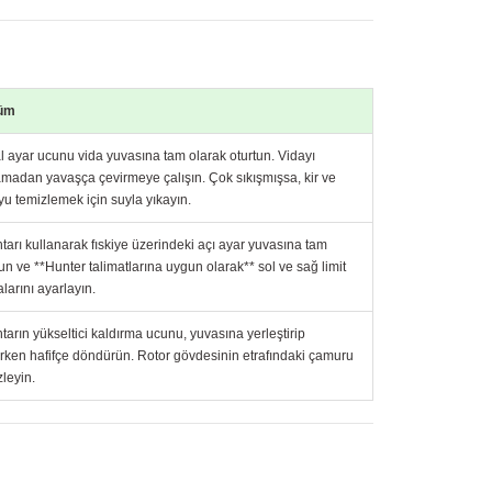
üm
l ayar ucunu vida yuvasına tam olarak oturtun. Vidayı
amadan yavaşça çevirmeye çalışın. Çok sıkışmışsa, kir ve
uyu temizlemek için suyla yıkayın.
tarı kullanarak fıskiye üzerindeki açı ayar yuvasına tam
tun ve **Hunter talimatlarına uygun olarak** sol ve sağ limit
larını ayarlayın.
tarın yükseltici kaldırma ucunu, yuvasına yerleştirip
rken hafifçe döndürün. Rotor gövdesinin etrafındaki çamuru
zleyin.