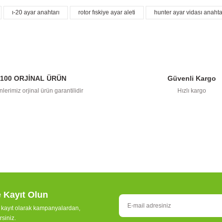
ı-20 ayar anahtarı
rotor fıskiye ayar aleti
hunter ayar vidası anahta
açıklamalarında ve diğer konularda yetersiz gördüğünüz noktaları öneri formunu 
Görüş ve önerileriniz için teşekkür ederiz.
Bu ürüne ilk yorumu siz yapın!
Yorum Yaz
100 ORJİNAL ÜRÜN
Güvenli Kargo
lerimiz orjinal ürün garantilidir
Hızlı kargo
Gönder
e Kayıt Olun
e kayıt olarak kampanyalardan,
rsiniz.