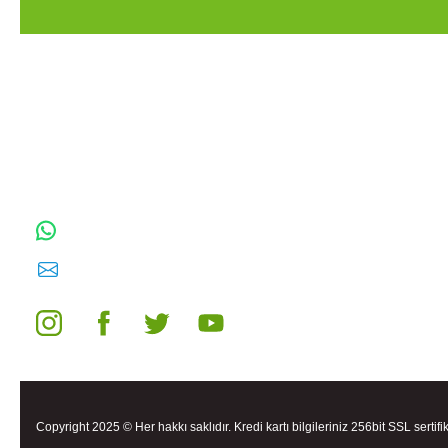
TOPTAN SULAMA Depo Adresi: ÖRENCİK
MAH. 3818. CADDE NO:41 GÖLBAŞI /
ANKARA
0542 511 83 29
WhatsApp:
E-posta:
toptansulama@gmail.com
Copyright 2025 © Her hakkı saklıdır. Kredi kartı bilgileriniz 256bit SSL sertifi