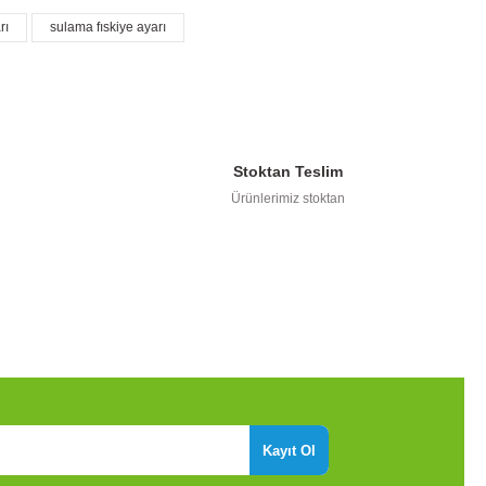
rı
sulama fıskiye ayarı
kullanarak tarafımıza iletebilirsiniz.
Stoktan Teslim
Ürünlerimiz stoktan
Kayıt Ol