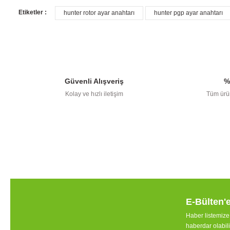
Etiketler :
hunter rotor ayar anahtarı
hunter pgp ayar anahtarı
Bu ürünün fiyat bilgisi, resim, ürün 
Ürün resmi kalitesiz, bozuk veya görüntülenemiyor.
Ürün açıklamasında eksik bilgiler bulunuyor.
Güvenli Alışveriş
%
Ürün bilgilerinde hatalar bulunuyor.
Kolay ve hızlı iletişim
Tüm ürün
Ürün fiyatı diğer sitelerden daha pahalı.
Bu ürüne benzer farklı alternatifler olmalı.
E-Bülten'
Haber listemiz
haberdar olabili