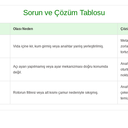
Sorun ve Çözüm Tablosu
Olası Neden
Çöz
Meta
Vida içine kir, kum girmiş veya anahtar yanlış yerleştirilmiş.
zorl
tort
Anah
Açı ayarı yapılmamış veya ayar mekanizması doğru konumda
otur
değil.
nokta
Anah
Rotorun filtresi veya alt kısmı çamur nedeniyle sıkışmış.
çeke
temi