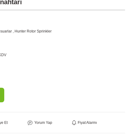
nahtarı
suarlar
,
Hunter Rotor Sprinkler
 KDV
ye Et
Yorum Yap
Fiyat Alarmı