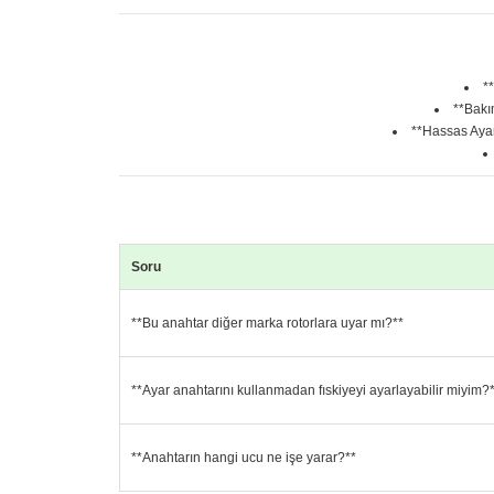
*
**Bakım
**Hassas Ayar
Soru
**Bu anahtar diğer marka rotorlara uyar mı?**
**Ayar anahtarını kullanmadan fıskiyeyi ayarlayabilir miyim?
**Anahtarın hangi ucu ne işe yarar?**