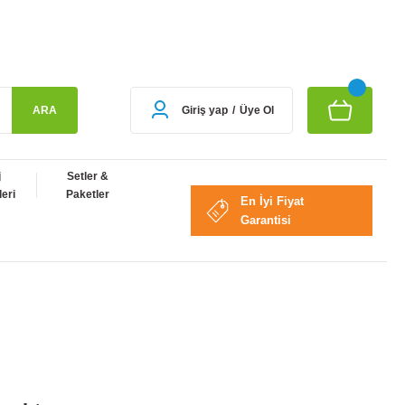
ARA
Giriş yap
/
Üye Ol
j
Setler &
eri
Paketler
En İyi Fiyat
Garantisi