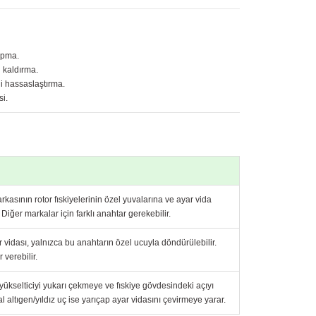
yapma.
i kaldırma.
i hassaslaştırma.
i.
kasının rotor fıskiyelerinin özel yuvalarına ve ayar vida
Diğer markalar için farklı anahtar gerekebilir.
ar vidası, yalnızca bu anahtarın özel ucuyla döndürülebilir.
 verebilir.
yükselticiyi yukarı çekmeye ve fıskiye gövdesindeki açıyı
altıgen/yıldız uç ise yarıçap ayar vidasını çevirmeye yarar.