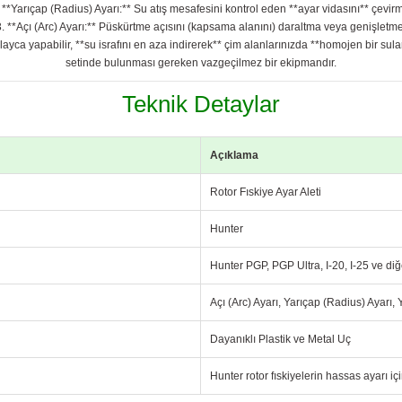
**Yarıçap (Radius) Ayarı:** Su atış mesafesini kontrol eden **ayar vidasını** çevir
**Açı (Arc) Ayarı:** Püskürtme açısını (kapsama alanını) daraltma veya genişletme
olayca yapabilir, **su israfını en aza indirerek** çim alanlarınızda **homojen bir su
setinde bulunması gereken vazgeçilmez bir ekipmandır.
Teknik Detaylar
Açıklama
Rotor Fıskiye Ayar Aleti
Hunter
Hunter PGP, PGP Ultra, I-20, I-25 ve di
Açı (Arc) Ayarı, Yarıçap (Radius) Ayarı, 
Dayanıklı Plastik ve Metal Uç
Hunter rotor fıskiyelerin hassas ayarı içi