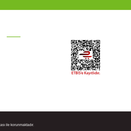
KATEGORİLER
Damla Sulama Sistemleri
Otomatik Sulama
Ana Hat Boruları
Hortum Grubu
Boru Bağlantıları
Tesisat
Peyzaj Malzemeleri
kası ile korunmaktadır.