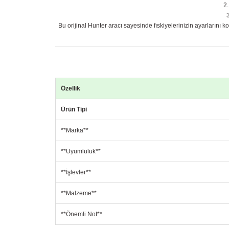
Bu orijinal Hunter aracı sayesinde fıskiyelerinizin ayarlarını k
Özellik
Ürün Tipi
**Marka**
**Uyumluluk**
**İşlevler**
**Malzeme**
**Önemli Not**