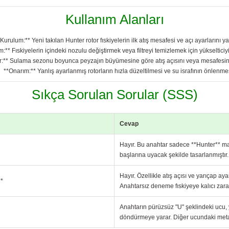
Kullanım Alanları
*Kurulum:** Yeni takılan Hunter rotor fıskiyelerin ilk atış mesafesi ve açı ayarlarını 
:** Fıskiyelerin içindeki nozulu değiştirmek veya filtreyi temizlemek için yükselticiy
:** Sulama sezonu boyunca peyzajın büyümesine göre atış açısını veya mesafesin
**Onarım:** Yanlış ayarlanmış rotorların hızla düzeltilmesi ve su israfının önlenmes
Sıkça Sorulan Sorular (SSS)
Cevap
Hayır. Bu anahtar sadece **Hunter** mar
başlarına uyacak şekilde tasarlanmıştır. 
Hayır. Özellikle atış açısı ve yarıçap ay
**
Anahtarsız deneme fıskiyeye kalıcı zarar
Anahtarın pürüzsüz "U" şeklindeki ucu, 
döndürmeye yarar. Diğer ucundaki metal 