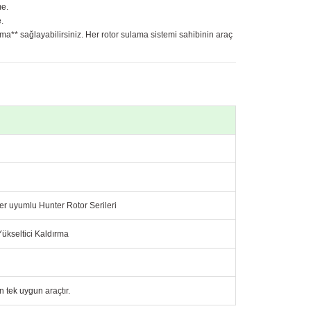
me.
.
lama** sağlayabilirsiniz. Her rotor sulama sistemi sahibinin araç
ğer uyumlu Hunter Rotor Serileri
Yükseltici Kaldırma
n tek uygun araçtır.