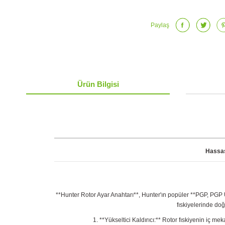
Paylaş
Ürün Bilgisi
Hassas
**Hunter Rotor Ayar Anahtarı**, Hunter'ın popüler **PGP, PGP Ul
fıskiyelerinde doğ
**Yükseltici Kaldırıcı:** Rotor fıskiyenin iç m