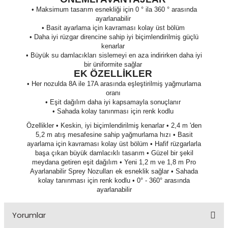
• Maksimum tasarım esnekliği için 0 ° ila 360 ° arasında
ayarlanabilir
• Basit ayarlama için kavraması kolay üst bölüm
• Daha iyi rüzgar direncine sahip iyi biçimlendirilmiş güçlü
kenarlar
• Büyük su damlacıkları sislemeyi en aza indirirken daha iyi
bir üniformite sağlar
EK ÖZELLİKLER
• Her nozulda 8A ile 17A arasında eşleştirilmiş yağmurlama
oranı
• Eşit dağılım daha iyi kapsamayla sonuçlanır
• Sahada kolay tanınması için renk kodlu
Özellikler • Keskin, iyi biçimlendirilmiş kenarlar • 2,4 m 'den
5,2 m atış mesafesine sahip yağmurlama hızı • Basit
ayarlama için kavraması kolay üst bölüm • Hafif rüzgarlarla
başa çıkan büyük damlacıklı tasarım • Güzel bir şekil
meydana getiren eşit dağılım • Yeni 1,2 m ve 1,8 m Pro
Ayarlanabilir Sprey Nozulları ek esneklik sağlar • Sahada
kolay tanınması için renk kodlu • 0° - 360° arasında
ayarlanabilir
Yorumlar