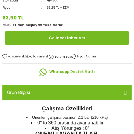
Stok Kodu
HN4AA
Fiyat
53,25 TL + KDV
63,90 TL
*6,80 TL den başlayan taksitlerle!
Gelince Haber Ver
Tavsiye Et
Fiyat Alarmı
Yorum Yap
Whatsapp Destek Hattı
Ürün Bilgisi
Çalışma Özellikleri
Önerilen çalışma basıncı: 2,1 bar (210 kPa)
0° to 360 arasında ayarlanabilir
Atış Yörüngesi: 0°
ÖNEMLİ AVANTAJLAR