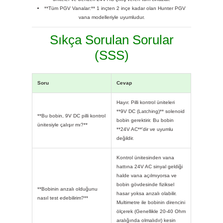
**Tüm PGV Vanalar:** 1 inçten 2 inçe kadar olan Hunter PGV
vana modelleriyle uyumludur.
Sıkça Sorulan Sorular
(SSS)
Soru
Cevap
Hayır. Pilli kontrol üniteleri
**9V DC (Latching)** solenoid
**Bu bobin, 9V DC pilli kontrol
bobin gerektirir. Bu bobin
ünitesiyle çalışır mı?**
**24V AC**'dir ve uyumlu
değildir.
Kontrol ünitesinden vana
hattına 24V AC sinyal geldiği
halde vana açılmıyorsa ve
bobin gövdesinde fiziksel
**Bobinin arızalı olduğunu
hasar yoksa arızalı olabilir.
nasıl test edebilirim?**
Multimetre ile bobinin direncini
ölçerek (Genellikle 20-40 Ohm
aralığında olmalıdır) kesin