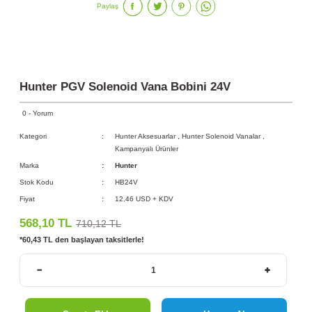
Paylaş
Hunter PGV Solenoid Vana Bobini 24V
0 - Yorum
Kategori
Hunter Aksesuarlar
,
Hunter Solenoid Vanalar
,
Kampanyalı Ürünler
Marka
Hunter
Stok Kodu
HB24V
Fiyat
12,46 USD + KDV
568,10 TL
710,12 TL
*60,43 TL den başlayan taksitlerle!