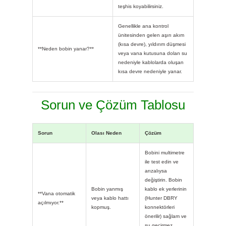
teşhis koyabilirsiniz.
Genellikle ana kontrol
ünitesinden gelen aşırı akım
(kısa devre), yıldırım düşmesi
**Neden bobin yanar?**
veya vana kutusuna dolan su
nedeniyle kablolarda oluşan
kısa devre nedeniyle yanar.
Sorun ve Çözüm Tablosu
Sorun
Olası Neden
Çözüm
Bobini multimetre
ile test edin ve
arızalıysa
değiştirin. Bobin
Bobin yanmış
kablo ek yerlerinin
**Vana otomatik
veya kablo hattı
(Hunter DBRY
açılmıyor.**
kopmuş.
konnektörleri
önerilir) sağlam ve
su geçirmez