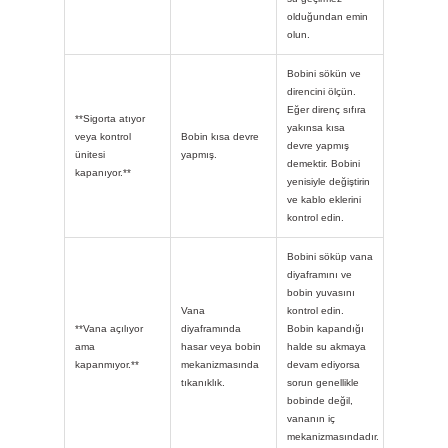
olduğundan emin
olun.
Bobini sökün ve
direncini ölçün.
Eğer direnç sıfıra
**Sigorta atıyor
yakınsa kısa
veya kontrol
Bobin kısa devre
devre yapmış
ünitesi
yapmış.
demektir. Bobini
kapanıyor.**
yenisiyle değiştirin
ve kablo eklerini
kontrol edin.
Bobini söküp vana
diyaframını ve
bobin yuvasını
Vana
kontrol edin.
**Vana açılıyor
diyaframında
Bobin kapandığı
ama
hasar veya bobin
halde su akmaya
kapanmıyor.**
mekanizmasında
devam ediyorsa
tıkanıklık.
sorun genellikle
bobinde değil,
vananın iç
mekanizmasındadır.