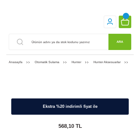
ARA
Anasayfa
Otomatik Sulama
Hunter
Hunter Aksesuarlar
Hunt
internete Özel
710,12 TL yerine sadece
Ekstra %20 indirimli fiyat ile
568,10 TL