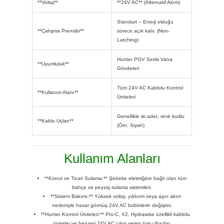
**Voltaj**
**24V AC** (Alternatif Akım)
Standart – Enerji olduğu
**Çalışma Prensibi**
sürece açık kalır. (Non-
Latching)
Hunter PGV Serisi Vana
**Uyumluluk**
Gövdeleri
Tüm 24V AC Kablolu Kontrol
**Kullanım Alanı**
Üniteleri
Genellikle iki adet, renk kodlu
**Kablo Uçları**
(Örn: Siyah)
Kullanım Alanları
**Konut ve Ticari Sulama:** Şebeke elektriğine bağlı olan tüm
bahçe ve peyzaj sulama sistemleri.
**Sistem Bakımı:** Yüksek voltaj, yıldırım veya aşırı akım
nedeniyle hasar görmüş 24V AC bobinlerin değişimi.
**Hunter Kontrol Üniteleri:** Pro-C, X2, Hydrawise özellikli kablolu
üniteler ve benzeri 24V AC çıkış veren tüm cihazlar.