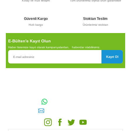
Kolay ve hızlı iletişim
Tüm ürünlerimiz orjinal ürün garantilidir
Bu ürüne benzer farklı alternatifler olmalı.
Güvenli Kargo
Stoktan Teslim
Hızlı kargo
Ürünlerimiz stoktan
E-Bülten'e Kayıt Olun
Gönder
Haber listemize kayıt olarak kampanyalardan, haberdar olabilirsiniz.
Kayıt Ol
TOPTAN SULAMA Depo Adresi: ÖRENCİK MAH. 3818. CADDE
NO:41 GÖLBAŞI / ANKARA
0542 511 83 29
WhatsApp:
E-posta:
toptansulama@gmail.com