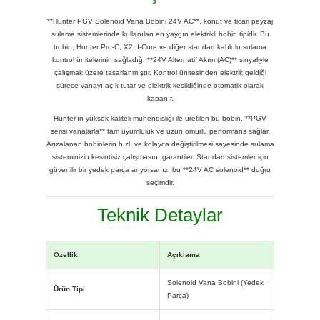
**Hunter PGV Solenoid Vana Bobini 24V AC**, konut ve ticari peyzaj
sulama sistemlerinde kullanılan en yaygın elektrikli bobin tipidir. Bu
bobin, Hunter Pro-C, X2, I-Core ve diğer standart kablolu sulama
kontrol ünitelerinin sağladığı **24V Alternatif Akım (AC)** sinyaliyle
çalışmak üzere tasarlanmıştır. Kontrol ünitesinden elektrik geldiği
sürece vanayı açık tutar ve elektrik kesildiğinde otomatik olarak
kapanır.
Hunter'ın yüksek kaliteli mühendisliği ile üretilen bu bobin, **PGV
serisi vanalarla** tam uyumluluk ve uzun ömürlü performans sağlar.
Arızalanan bobinlerin hızlı ve kolayca değiştirilmesi sayesinde sulama
sisteminizin kesintisiz çalışmasını garantiler. Standart sistemler için
güvenilir bir yedek parça arıyorsanız, bu **24V AC solenoid** doğru
seçimdir.
Teknik Detaylar
Özellik
Açıklama
Solenoid Vana Bobini (Yedek
Ürün Tipi
Parça)