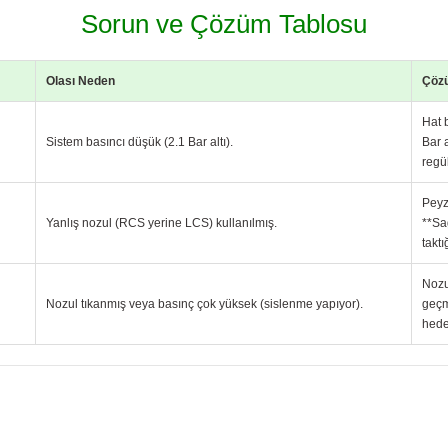
Sorun ve Çözüm Tablosu
Olası Neden
Çöz
Hat 
Sistem basıncı düşük (2.1 Bar altı).
Bar 
regü
Peyz
Yanlış nozul (RCS yerine LCS) kullanılmış.
**Sa
takt
Nozul
Nozul tıkanmış veya basınç çok yüksek (sislenme yapıyor).
geçm
hede