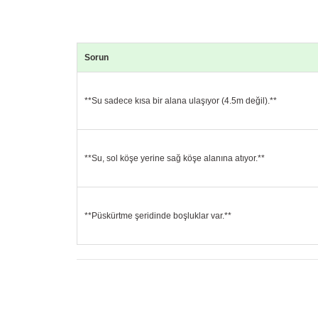
Sorun
**Su sadece kısa bir alana ulaşıyor (4.5m değil).**
**Su, sol köşe yerine sağ köşe alanına atıyor.**
**Püskürtme şeridinde boşluklar var.**