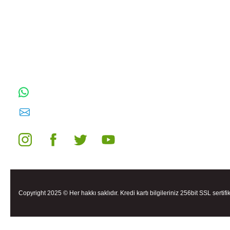
TOPTAN SULAMA Depo Adresi: ÖRENCİK
MAH. 3818. CADDE NO:41 GÖLBAŞI /
ANKARA
0542 511 83 29
WhatsApp:
E-posta:
toptansulama@gmail.com
Copyright 2025 © Her hakkı saklıdır. Kredi kartı bilgileriniz 256bit SSL sertifi