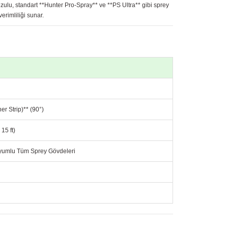
ozulu, standart **Hunter Pro-Spray** ve **PS Ultra** gibi sprey
rimliliği sunar.
er Strip)** (90°)
 15 ft)
 Uyumlu Tüm Sprey Gövdeleri