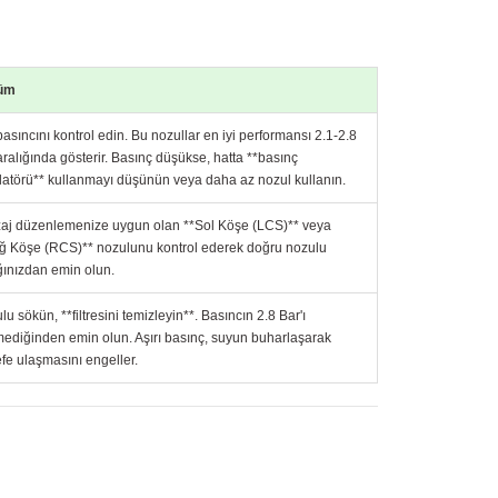
üm
basıncını kontrol edin. Bu nozullar en iyi performansı 2.1-2.8
aralığında gösterir. Basınç düşükse, hatta **basınç
latörü** kullanmayı düşünün veya daha az nozul kullanın.
aj düzenlemenize uygun olan **Sol Köşe (LCS)** veya
ğ Köşe (RCS)** nozulunu kontrol ederek doğru nozulu
ığınızdan emin olun.
u sökün, **filtresini temizleyin**. Basıncın 2.8 Bar'ı
ediğinden emin olun. Aşırı basınç, suyun buharlaşarak
fe ulaşmasını engeller.