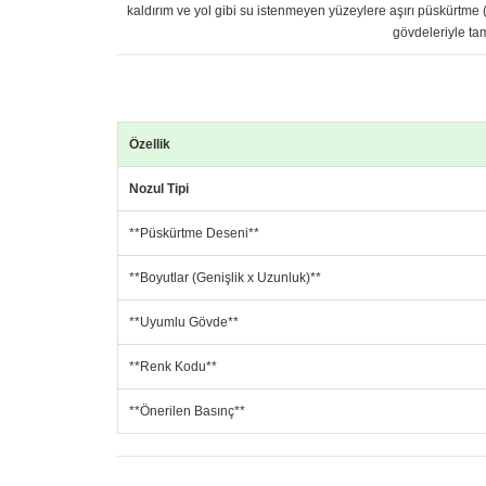
kaldırım ve yol gibi su istenmeyen yüzeylere aşırı püskürtme (
gövdeleriyle ta
Özellik
Nozul Tipi
**Püskürtme Deseni**
**Boyutlar (Genişlik x Uzunluk)**
**Uyumlu Gövde**
**Renk Kodu**
**Önerilen Basınç**