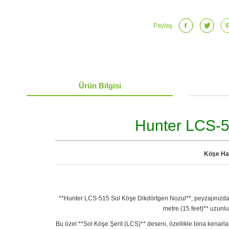
Paylaş
Ürün Bilgisi
Hunter LCS-51
Köşe Has
**Hunter LCS-515 Sol Köşe Dikdörtgen Nozul**, peyzajınızdaki 
metre (15 feet)** uzunlu
Bu özel **Sol Köşe Şerit (LCS)** deseni, özellikle bina kenarla