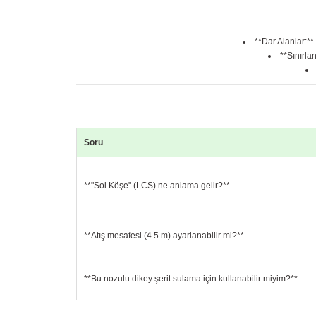
**Dar Alanlar:**
**Sınırla
Soru
**"Sol Köşe" (LCS) ne anlama gelir?**
**Atış mesafesi (4.5 m) ayarlanabilir mi?**
**Bu nozulu dikey şerit sulama için kullanabilir miyim?**