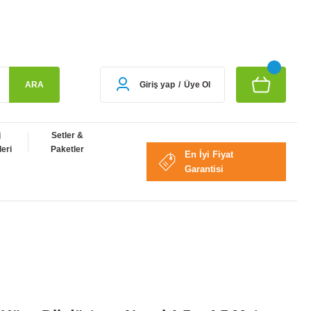
ARA
Giriş yap
/
Üye Ol
j
Setler &
eri
Paketler
En İyi Fiyat
Garantisi