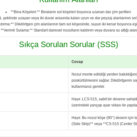
**Bina Köşeleri:** Binaların sol köşeleri boyunca uzanan dar çim şeritleri.
 L şeklinde uzayan veya iki duvar arasında kalan uzun ve dar peyzaj alanlarının sol
ndırma:** Dikdörtgen çim alanlarının tam sol köşesinde, suyun iki kenar boyunca eşit
**Verimli Sulama:** Standart dairesel nozulların kaldırım veya duvara su attığı alanl
Sıkça Sorulan Sorular (SSS)
Cevap
Nozul monte edildiği yerden bakıldığınd
püskürtülmesini sağlar. Dikdörtgenin sa
kullanmanız gerekir.
Hayır. LCS-515, sabit bir desene sahip
üzerindeki yarıçap ayar vidası ile yapılab
Hayır. Bu nozul köşe (90°) deseni için 
(Side Strip)** veya **CS-515 (Center Stri