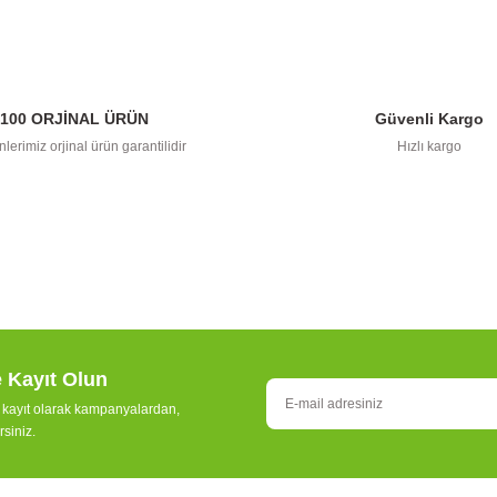
açıklamalarında ve diğer konularda yetersiz gördüğünüz noktaları öneri formunu 
Görüş ve önerileriniz için teşekkür ederiz.
Bu ürüne ilk yorumu siz yapın!
100 ORJİNAL ÜRÜN
Güvenli Kargo
Yorum Yaz
lerimiz orjinal ürün garantilidir
Hızlı kargo
e Kayıt Olun
Gönder
e kayıt olarak kampanyalardan,
rsiniz.