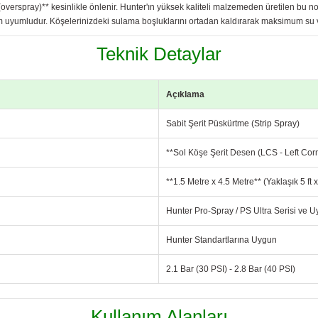
overspray)** kesinlikle önlenir. Hunter'ın yüksek kaliteli malzemeden üretilen bu n
m uyumludur. Köşelerinizdeki sulama boşluklarını ortadan kaldırarak maksimum su ve
Teknik Detaylar
Açıklama
Sabit Şerit Püskürtme (Strip Spray)
**Sol Köşe Şerit Desen (LCS - Left Corn
**1.5 Metre x 4.5 Metre** (Yaklaşık 5 ft x
Hunter Pro-Spray / PS Ultra Serisi ve
Hunter Standartlarına Uygun
2.1 Bar (30 PSI) - 2.8 Bar (40 PSI)
Kullanım Alanları