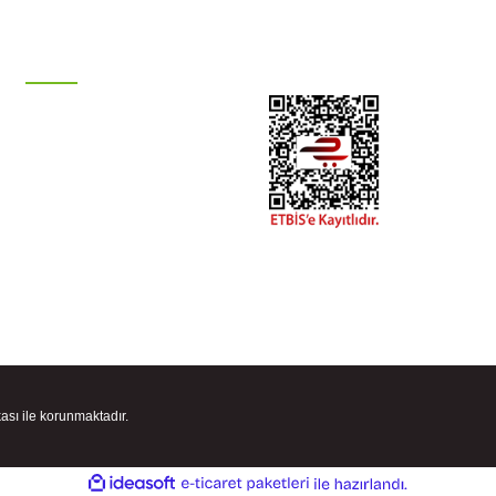
KATEGORİLER
Damla Sulama Sistemleri
Otomatik Sulama
Ana Hat Boruları
Hortum Grubu
Boru Bağlantıları
Tesisat
Peyzaj Malzemeleri
kası ile korunmaktadır.
ile
ideasoft
e-