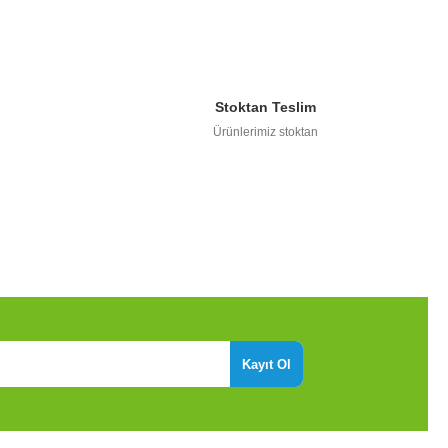
kullanarak tarafımıza iletebilirsiniz.
Stoktan Teslim
Ürünlerimiz stoktan
Kayıt Ol