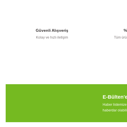
Bu ürünün fiyat bilgisi, resim, ürün 
Ürün resmi kalitesiz, bozuk veya görüntülenemiyor.
Güvenli Alışveriş
%
Ürün açıklamasında eksik bilgiler bulunuyor.
Kolay ve hızlı iletişim
Tüm ürün
Ürün bilgilerinde hatalar bulunuyor.
Ürün fiyatı diğer sitelerden daha pahalı.
Bu ürüne benzer farklı alternatifler olmalı.
E-Bülten'
Haber listemiz
haberdar olabili