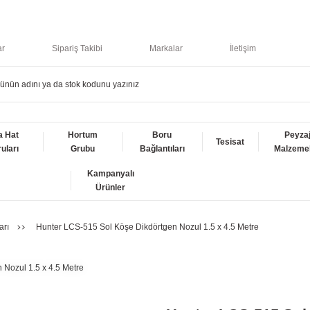
ar
Sipariş Takibi
Markalar
İletişim
a Hat
Hortum
Boru
Peyza
Tesisat
uları
Grubu
Bağlantıları
Malzemel
Kampanyalı
Ürünler
arı
Hunter LCS-515 Sol Köşe Dikdörtgen Nozul 1.5 x 4.5 Metre