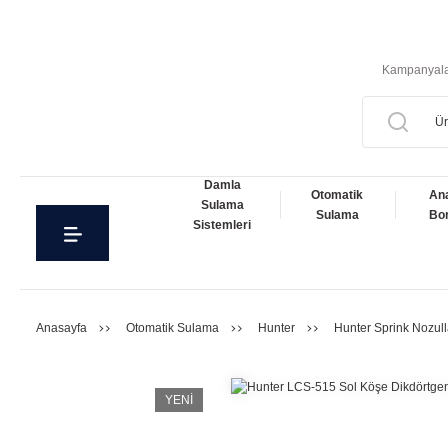
Kampanyal
Damla
Otomatik
An
Sulama
Sulama
Bor
Sistemleri
Anasayfa
Otomatik Sulama
Hunter
Hunter Sprink Nozull
YENİ