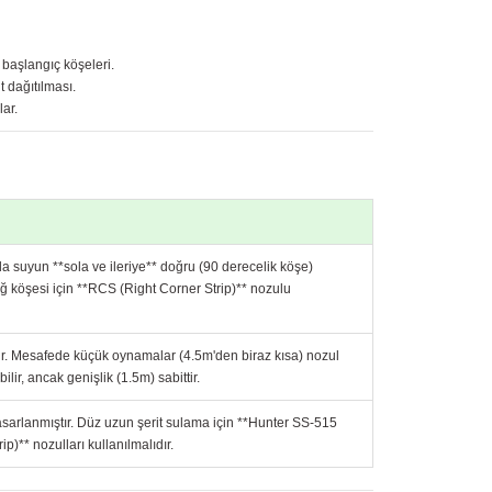
 başlangıç köşeleri.
 dağıtılması.
ar.
a suyun **sola ve ileriye** doğru (90 derecelik köşe)
ğ köşesi için **RCS (Right Corner Strip)** nozulu
tir. Mesafede küçük oynamalar (4.5m'den biraz kısa) nozul
ilir, ancak genişlik (1.5m) sabittir.
tasarlanmıştır. Düz uzun şerit sulama için **Hunter SS-515
p)** nozulları kullanılmalıdır.