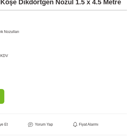
Köşe Dikdörtgen Nozul 1.5 x 4.5 Metre
nk Nozulları
 KDV
ye Et
Yorum Yap
Fiyat Alarmı