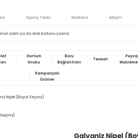
lar
Sipariş Takibi
Markalar
İletişim
Hat
Hortum
Boru
Peyza
Tesisat
ları
Grubu
Bağlantıları
Malzemel
Kampanyalı
Ürünler
iz Nipel (Boyut Seçiniz)
Galvaniz Nipel (Bo