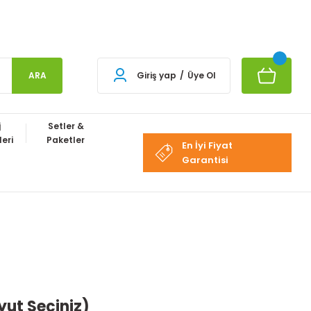
ARA
Giriş yap
/
Üye Ol
j
Setler &
eri
Paketler
En İyi Fiyat
Garantisi
yut Seçiniz)