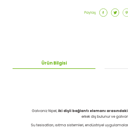
Paylaş
Ürün Bilgisi
Galvaniz Nipel,
iki dişli bağlantı elemanı arasında
erkek diş bulunur ve galva
Su tesisatları, ısıtma sistemleri, endüstriyel uygulamalar