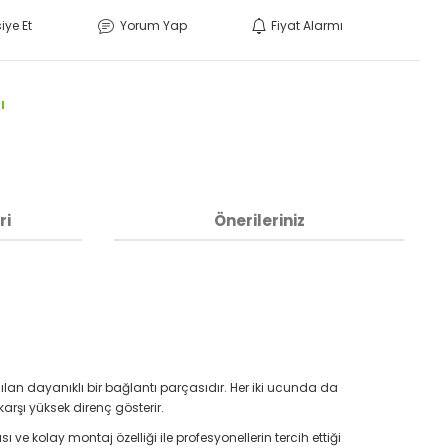
iye Et
Yorum Yap
Fiyat Alarmı
ı
ri
Önerileriniz
nılan dayanıklı bir bağlantı parçasıdır. Her iki ucunda da
rşı yüksek direnç gösterir.
ve kolay montaj özelliği ile profesyonellerin tercih ettiği