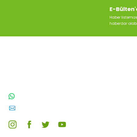
E-Bülten'
Haber listemi
haberdar olabil
TOPTAN SULAMA Depo Adresi: ÖRENCİK
MAH. 3818. CADDE NO:41 GÖLBAŞI /
ANKARA
0542 511 83 29
WhatsApp:
E-posta:
toptansulama@gmail.com
Galvaniz Redüksiyon Düşürücü Erkek-Dişi ( Boyut Seçiniz )