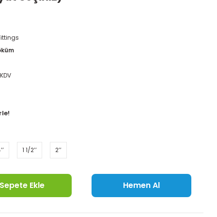
ittings
öküm
6
 KDV
le!
’’
1 1/2’’
2’’
Sepete Ekle
Hemen Al