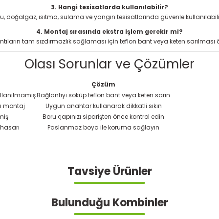
3. Hangi tesisatlarda kullanılabilir?
u, doğalgaz, ısıtma, sulama ve yangın tesisatlarında güvenle kullanılabili
4. Montaj sırasında ekstra işlem gerekir mi?
tıların tam sızdırmazlık sağlaması için teflon bant veya keten sarılması ön
Olası Sorunlar ve Çözümler
Çözüm
ullanılmamış
Bağlantıyı söküp teflon bant veya keten sarın
lı montaj
Uygun anahtar kullanarak dikkatli sıkın
miş
Boru çapınızı siparişten önce kontrol edin
 hasarı
Paslanmaz boya ile koruma sağlayın
Tavsiye Ürünler
lamalarında ve diğer konularda yetersiz gördüğünüz noktaları öneri form
Görüş ve önerileriniz için teşekkür ederiz.
Bu ürüne ilk yorumu siz yapın!
Bulunduğu Kombinler