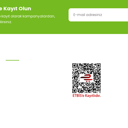
e Kayıt Olun
ze kayıt olarak kampanyalardan,
irsiniz.
KATEGORİLER
Damla Sulama Sistemleri
Otomatik Sulama
Galvaniz Man
Ana Hat Boruları
Hortum Grubu
3
Boru Bağlantıları
Doğalgaz Su Tesisat Keteni Kendir 200 Gr 1 Bağ
Tesisat
S
Peyzaj Malzemeleri
199,90 TL