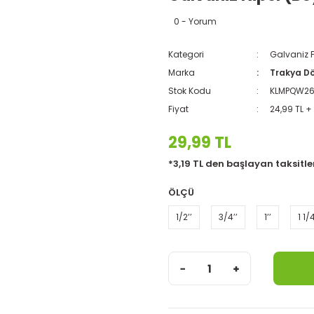
0 - Yorum
Kategori
Galvaniz F
Marka
Trakya D
Stok Kodu
KLMPQW2
Fiyat
24,99 TL +
29,99 TL
*3,19 TL den başlayan taksitler
ÖLÇÜ
1/2’’
3/4’’
1’’
1 1/4