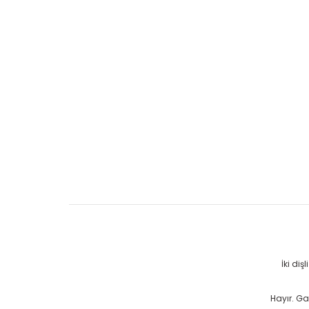
İki di
Hayır. G