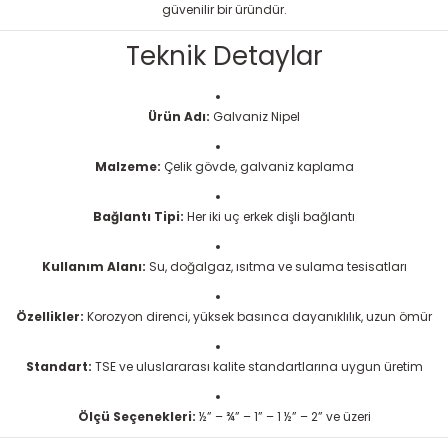
güvenilir bir üründür.
Teknik Detaylar
Ürün Adı:
Galvaniz Nipel
Malzeme:
Çelik gövde, galvaniz kaplama
Bağlantı Tipi:
Her iki uç erkek dişli bağlantı
Kullanım Alanı:
Su, doğalgaz, ısıtma ve sulama tesisatları
Özellikler:
Korozyon direnci, yüksek basınca dayanıklılık, uzun ömür
Standart:
TSE ve uluslararası kalite standartlarına uygun üretim
Ölçü Seçenekleri:
½” – ¾” – 1” – 1 ½” – 2” ve üzeri