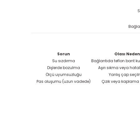
S
Bağlan
Sorun
Olası Neden
Su sızdırma
Bağlantıda teflon bant k
Dişlerde bozulma
Aşırı sıkma veya hata
Ölçü uyumsuzluğu
Yanlış çap seçil
Pas oluşumu (uzun vadede)
Çizik veya kaplama
Bu ürünün fiyat bilgisi, resim, ürün açık
Ürün resmi kalitesiz, bozuk veya görüntülenemiyor.