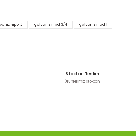
vaniz nipel 2
galvaniz nipel 3/4
galvaniz nipel 1
Stoktan Teslim
Ürünlerimiz stoktan
antı (Seçenekli Ürün)
TL