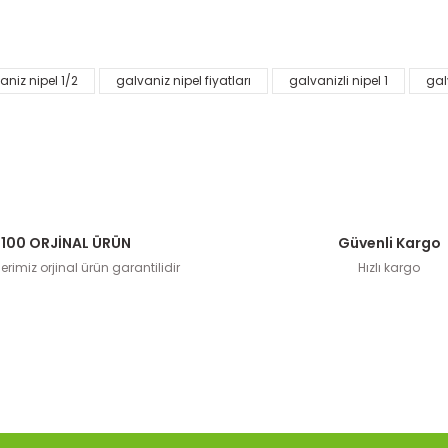
Yorum Yaz
aniz nipel 1/2
galvaniz nipel fiyatları
galvanizli nipel 1
gal
Gönder
100 ORJİNAL ÜRÜN
Güvenli Kargo
iz Dişi Te Bağlantı (Seçenekli Ürün)
rimiz orjinal ürün garantilidir
Hızlı kargo
Galvaniz Dişi Dirsek Bağl
42,90 TL
28,90 
Sepete Ekle
Sepete Ekle